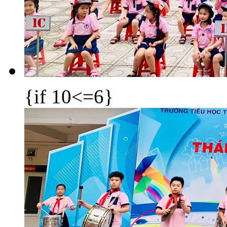
{if 10<=6}