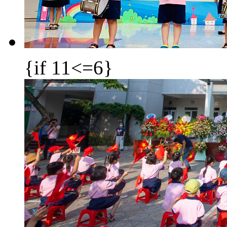
{if 11<=6}