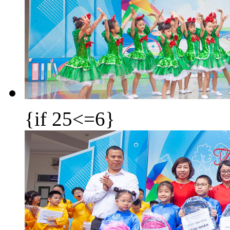
{if 25<=6}