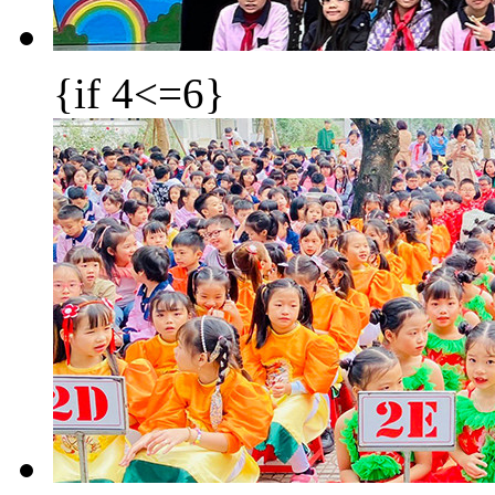
{if 4<=6}