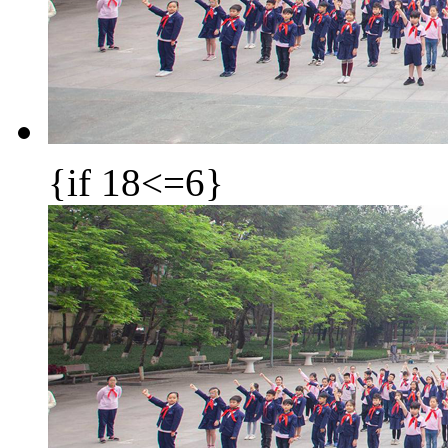
{if 18<=6}