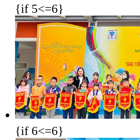
{if 5<=6}
{if 6<=6}