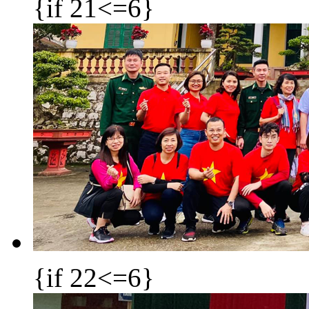
{if 21<=6}
{if 22<=6}