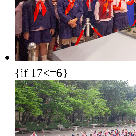
{if 17<=6}