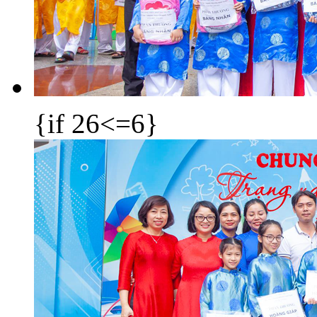
{if 26<=6}