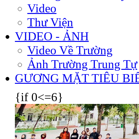
Video
Thư Viện
VIDEO - ẢNH
Video Về Trường
Ảnh Trường Trung Tự
GƯƠNG MẶT TIÊU BI
{if 0<=6}