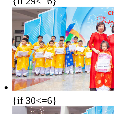
{if 29<=6}
{if 30<=6}