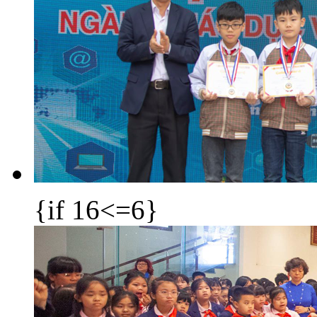
{if 16<=6}