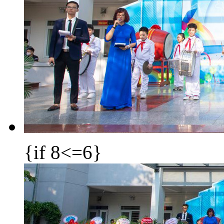
{if 8<=6}