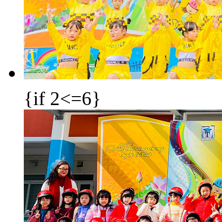
{if 2<=6}