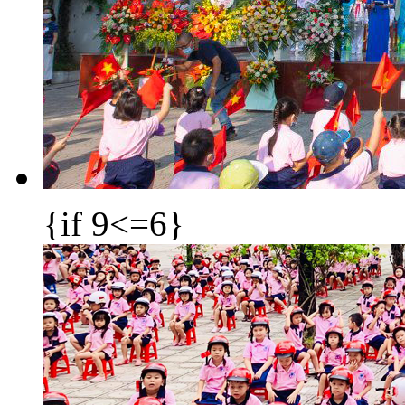
{if 9<=6}