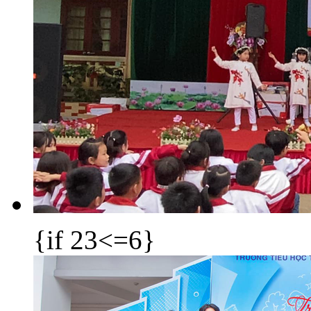
{if 23<=6}