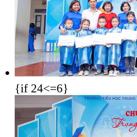
{if 24<=6}