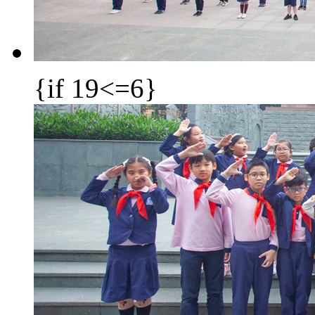
{if 19<=6}