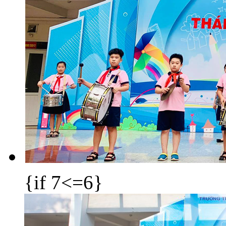
{if 7<=6}