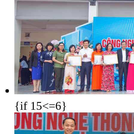
{if 15<=6}