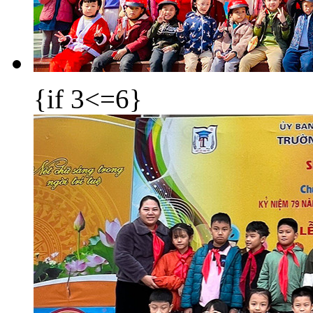
{if 3<=6}