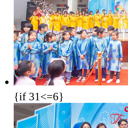
{if 31<=6}