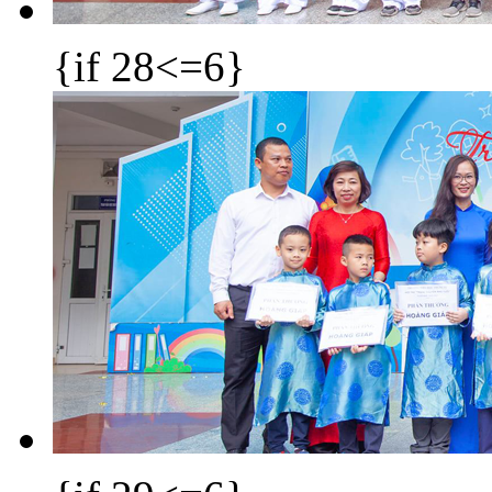
{if 28<=6}