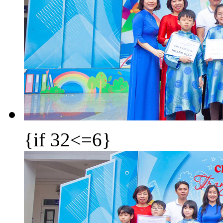
{if 32<=6}