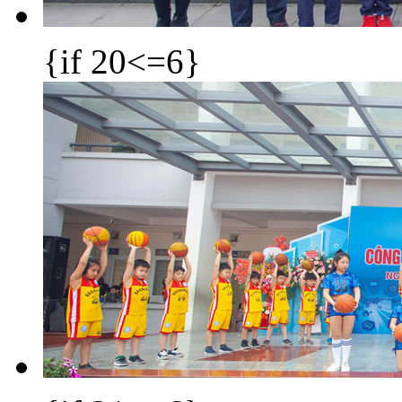
{if 20<=6}