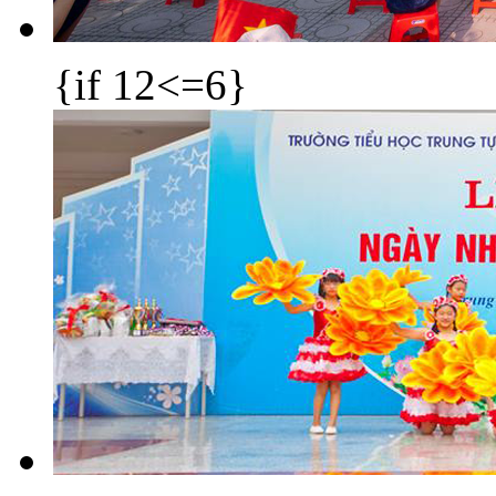
{if 12<=6}