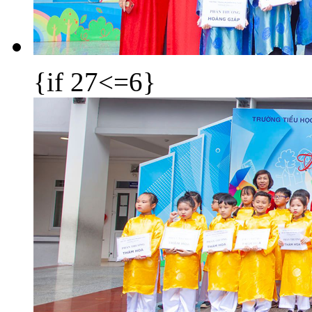
{if 27<=6}