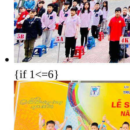
{if 1<=6}