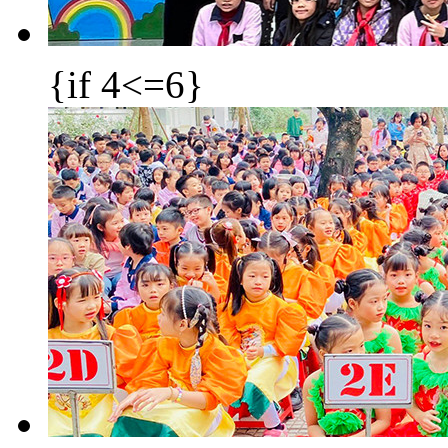
{if 4<=6}