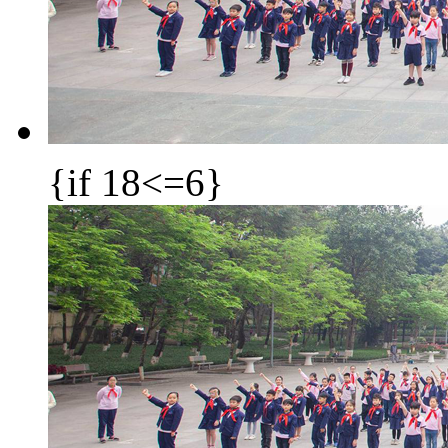
{if 18<=6}