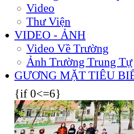
Video
Thư Viện
VIDEO - ẢNH
Video Về Trường
Ảnh Trường Trung Tự
GƯƠNG MẶT TIÊU BI
{if 0<=6}