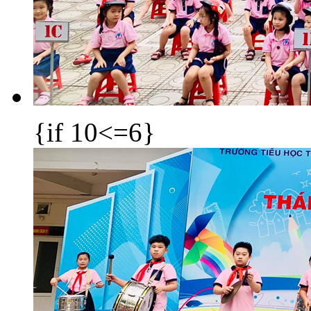
{if 10<=6}