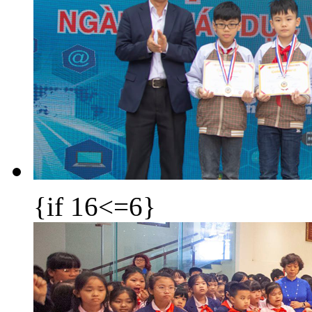
{if 16<=6}