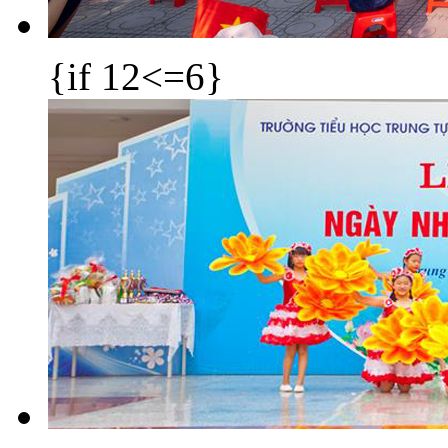
{if 12<=6}