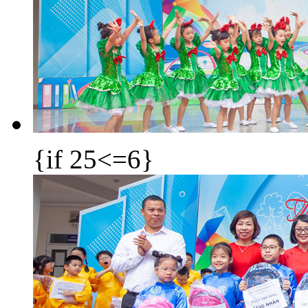
{if 25<=6}