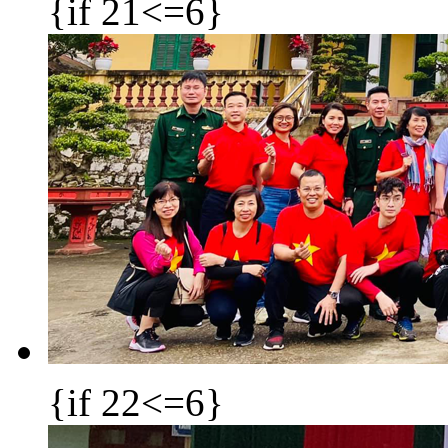
{if 21<=6}
{if 22<=6}