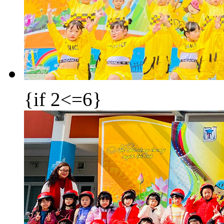
{if 2<=6}