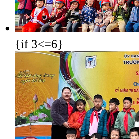
{if 3<=6}