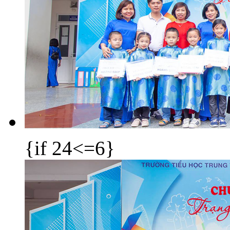
{if 24<=6}