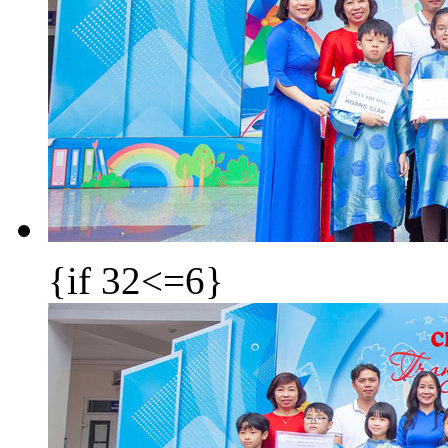
{if 32<=6}