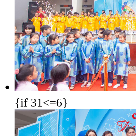
{if 31<=6}