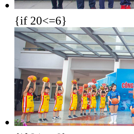
{if 20<=6}