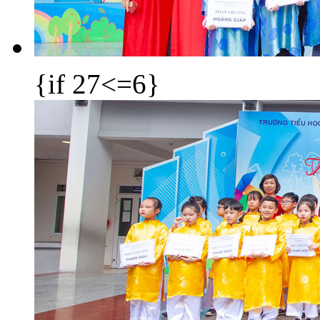
{if 27<=6}