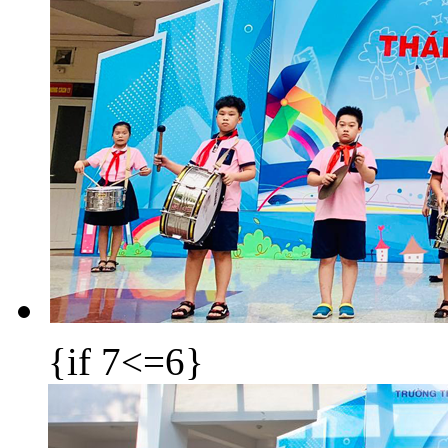
{if 7<=6}