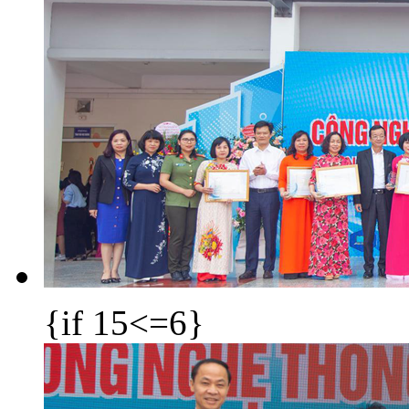
{if 15<=6}