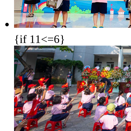
{if 11<=6}