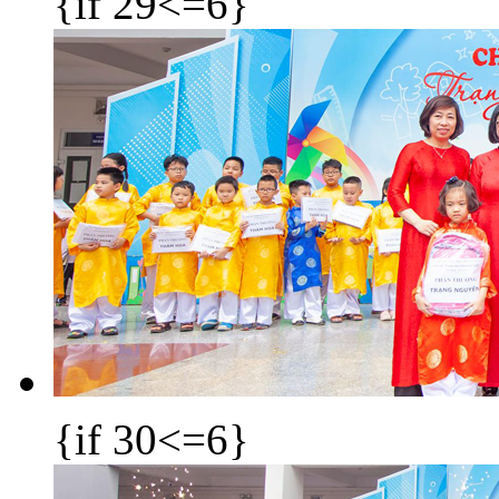
{if 29<=6}
{if 30<=6}