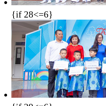
{if 28<=6}