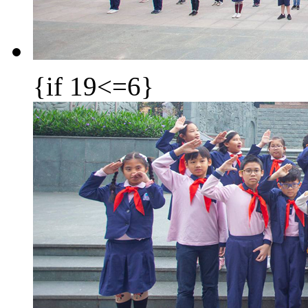
{if 19<=6}