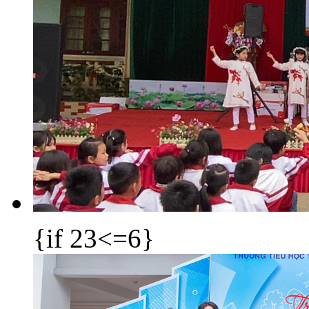
{if 23<=6}