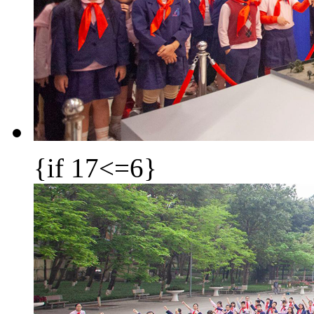
{if 17<=6}