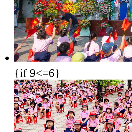
{if 9<=6}