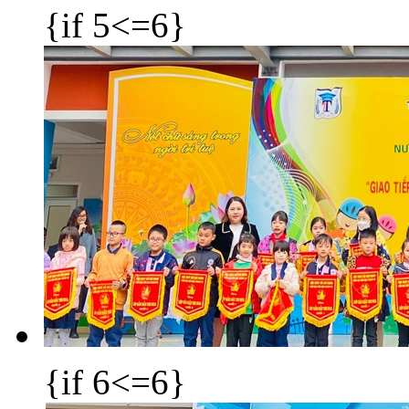
{if 5<=6}
{if 6<=6}