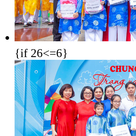
{if 26<=6}