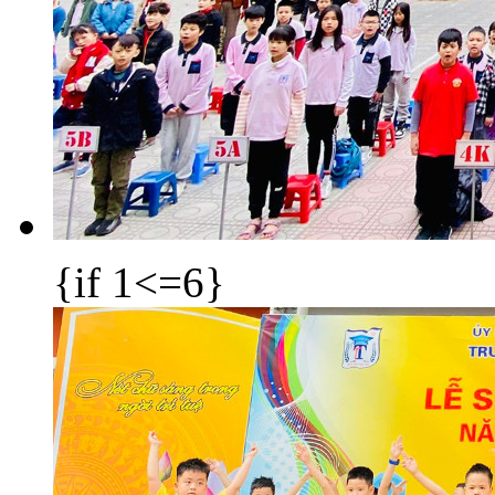
{if 1<=6}