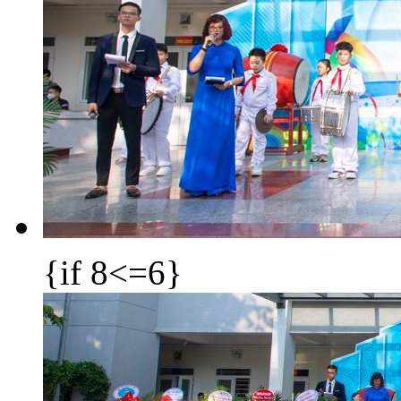
{if 8<=6}