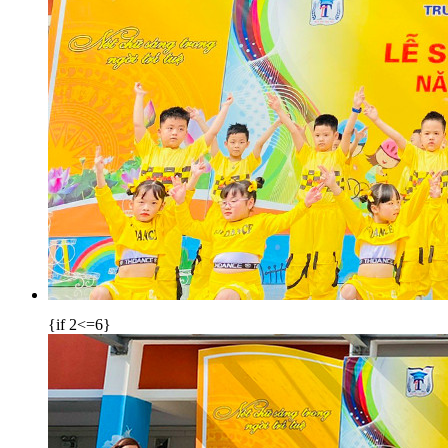
{if 2<=6}