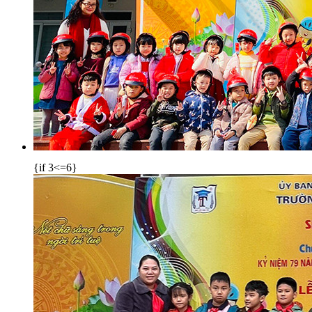
{if 3<=6}