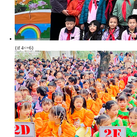
{if 4<=6}