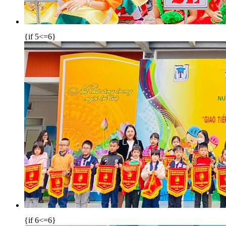
{if 5<=6}
{if 6<=6}