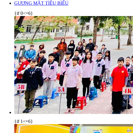
GƯƠNG MẶT TIÊU BIỂU
{if 0<=6}
{if 1<=6}