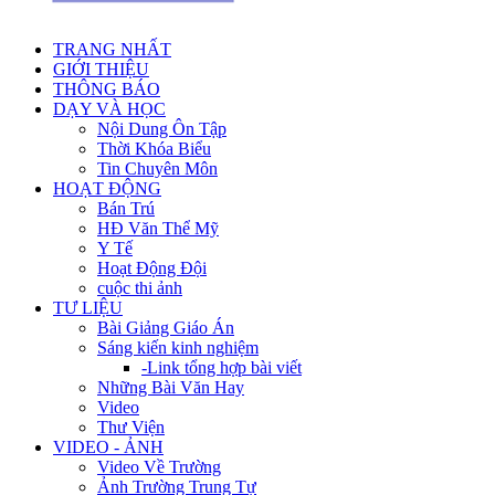
TRANG NHẤT
GIỚI THIỆU
THÔNG BÁO
DẠY VÀ HỌC
Nội Dung Ôn Tập
Thời Khóa Biểu
Tin Chuyên Môn
HOẠT ĐỘNG
Bán Trú
HĐ Văn Thể Mỹ
Y Tế
Hoạt Động Đội
cuộc thi ảnh
TƯ LIỆU
Bài Giảng Giáo Án
Sáng kiến kinh nghiệm
-Link tổng hợp bài viết
Những Bài Văn Hay
Video
Thư Viện
VIDEO - ẢNH
Video Về Trường
Ảnh Trường Trung Tự