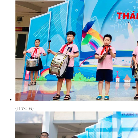
{if 7<=6}