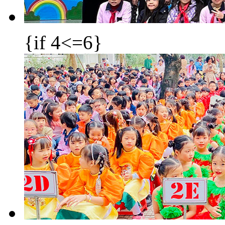
{if 4<=6}