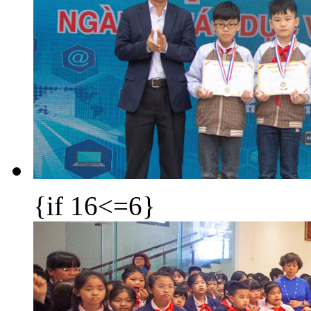
{if 16<=6}