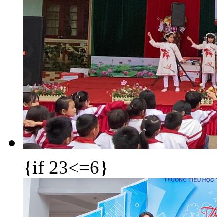
{if 23<=6}