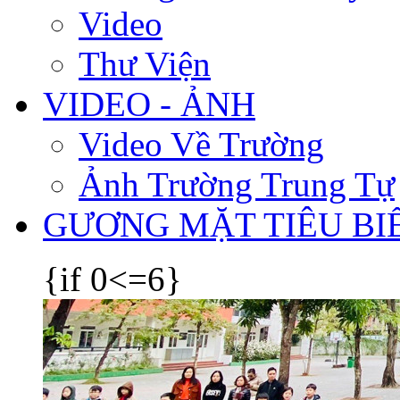
Video
Thư Viện
VIDEO - ẢNH
Video Về Trường
Ảnh Trường Trung Tự
GƯƠNG MẶT TIÊU BI
{if 0<=6}