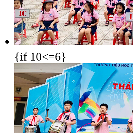
{if 10<=6}