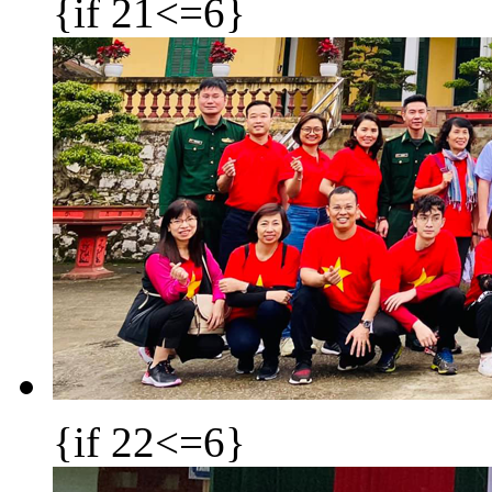
{if 21<=6}
{if 22<=6}