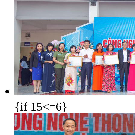
{if 15<=6}