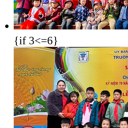
{if 3<=6}