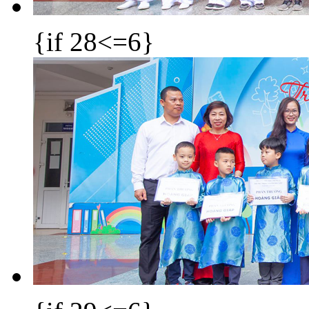
{if 28<=6}