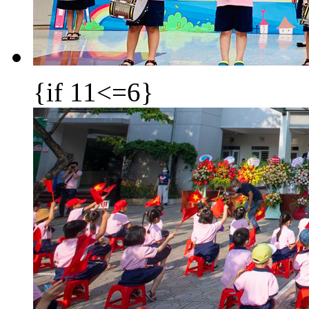
{if 11<=6}