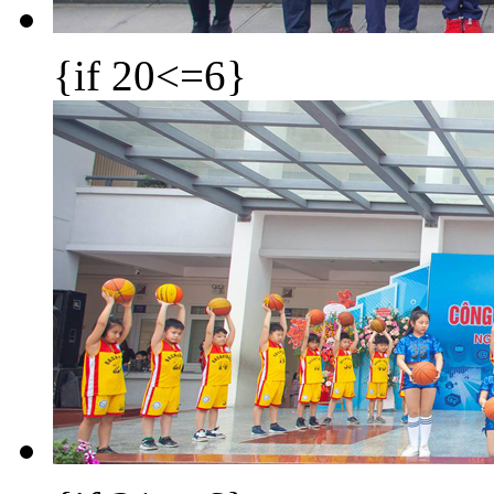
{if 20<=6}