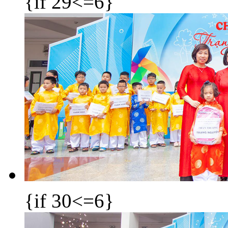
{if 29<=6}
{if 30<=6}