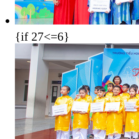
{if 27<=6}