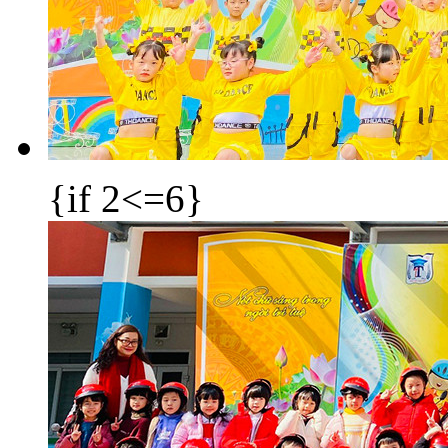
{if 2<=6}