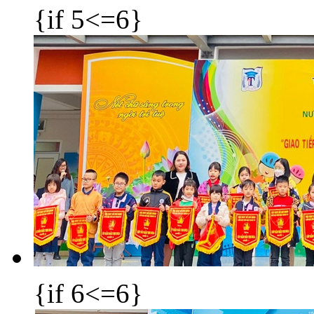
{if 5<=6}
{if 6<=6}