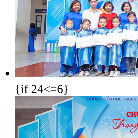
{if 24<=6}