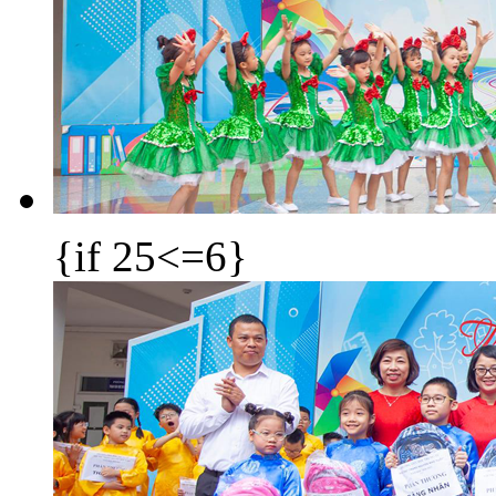
{if 25<=6}