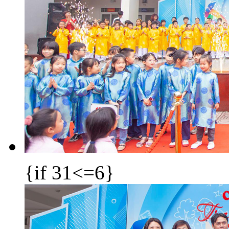
{if 31<=6}