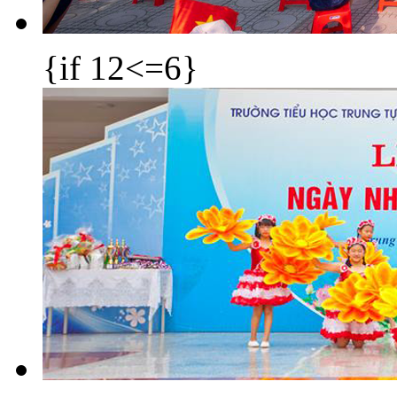
{if 12<=6}