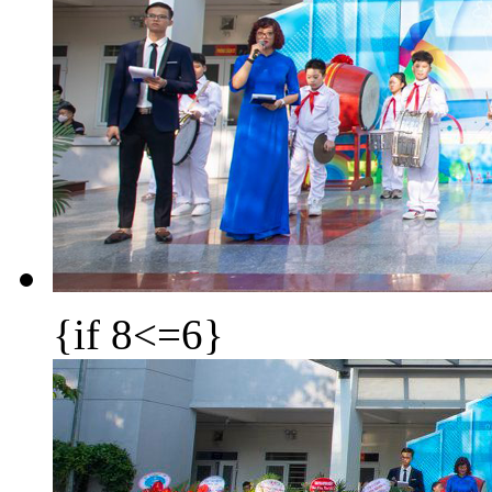
{if 8<=6}