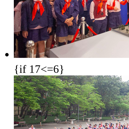
{if 17<=6}