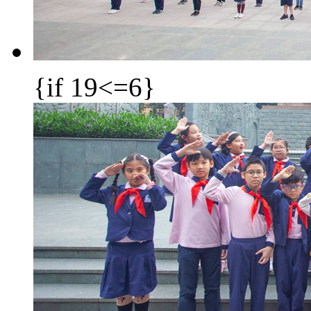
{if 19<=6}