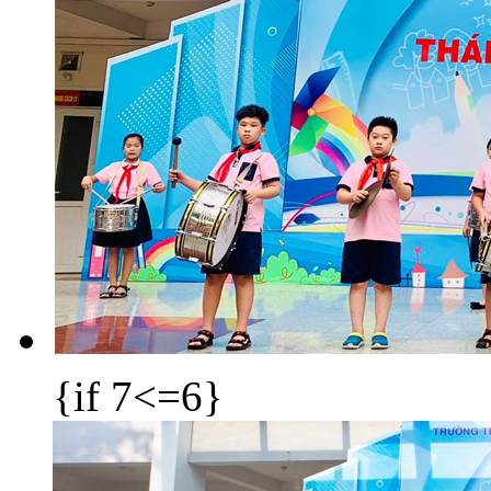
{if 7<=6}