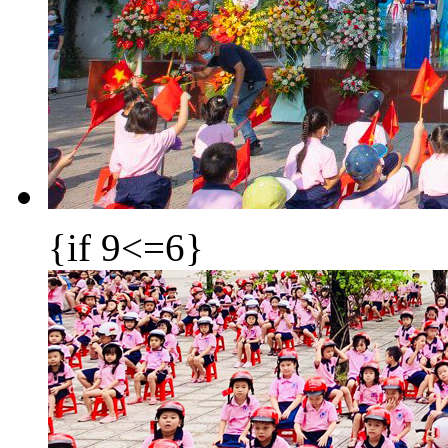
{if 9<=6}