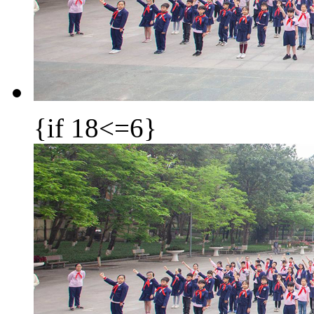
{if 18<=6}