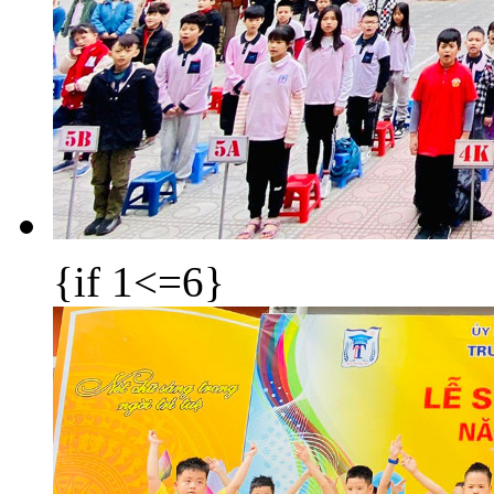
{if 1<=6}