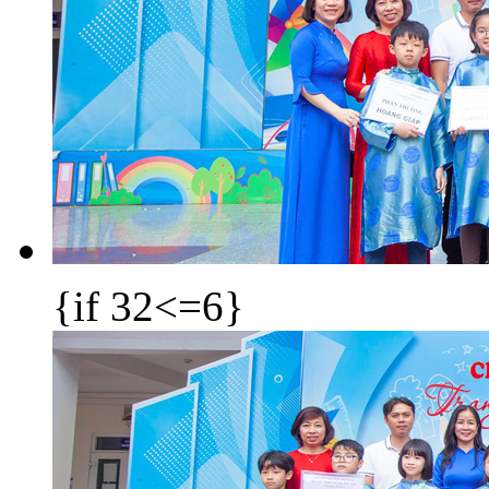
{if 32<=6}