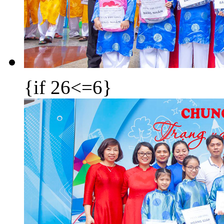
{if 26<=6}