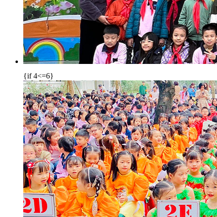
{if 4<=6}