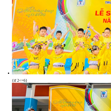
{if 2<=6}