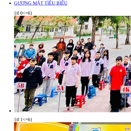
GƯƠNG MẶT TIÊU BIỂU
{if 0<=6}
{if 1<=6}