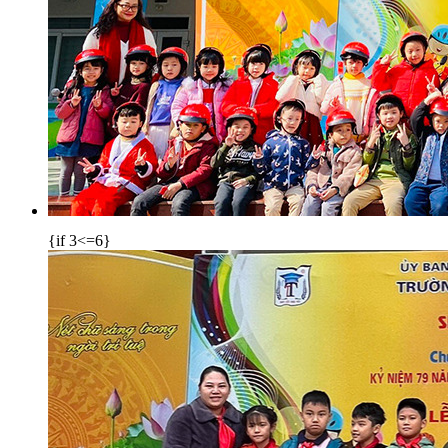
{if 3<=6}