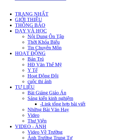
TRANG NHẤT
GIỚI THIỆU
THÔNG BÁO
DẠY VÀ HỌC
Nội Dung Ôn Tập
Thời Khóa Biểu
Tin Chuyên Môn
HOẠT ĐỘNG
Bán Trú
HĐ Văn Thể Mỹ
Y Tế
Hoạt Động Đội
cuộc thi ảnh
TƯ LIỆU
Bài Giảng Giáo Án
Sáng kiến kinh nghiệm
-Link tổng hợp bài viết
Những Bài Văn Hay
Video
Thư Viện
VIDEO - ẢNH
Video Về Trường
Ảnh Trường Trung Tự