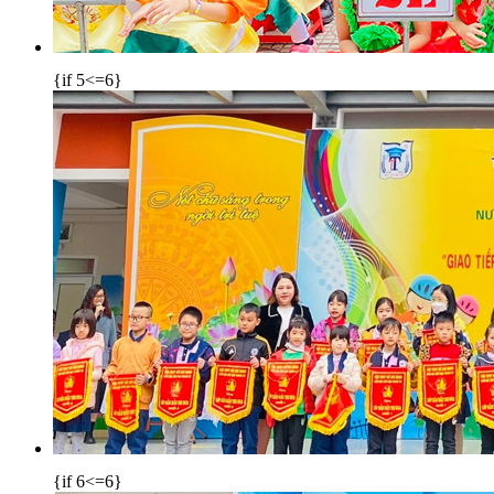
{if 5<=6}
{if 6<=6}