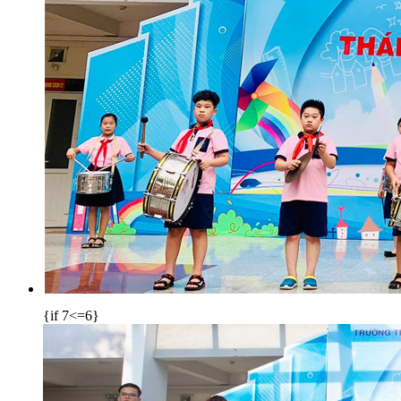
{if 7<=6}