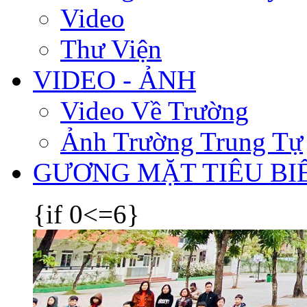
Video
Thư Viện
VIDEO - ẢNH
Video Về Trường
Ảnh Trường Trung Tự
GƯƠNG MẶT TIÊU BI
{if 0<=6}