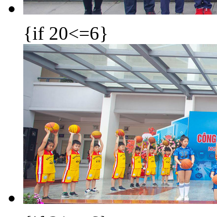
{if 20<=6}