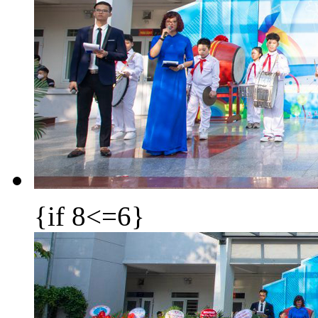
{if 8<=6}