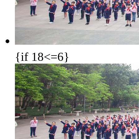
{if 18<=6}