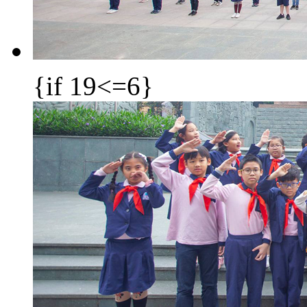
{if 19<=6}