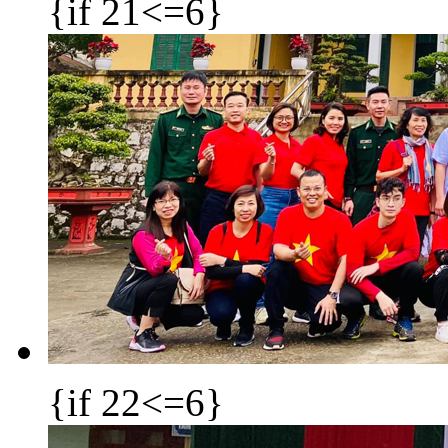
{if 21<=6}
{if 22<=6}