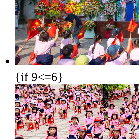
{if 9<=6}