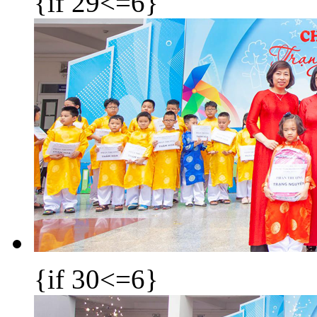
{if 29<=6}
{if 30<=6}