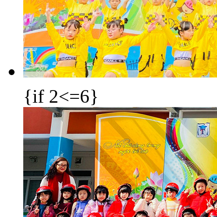
{if 2<=6}