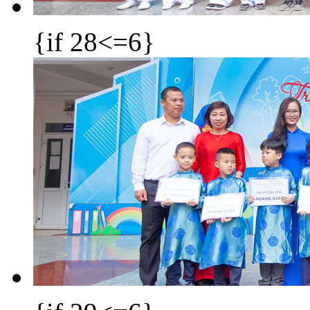
{if 28<=6}