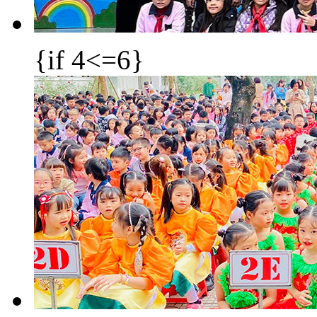
{if 4<=6}