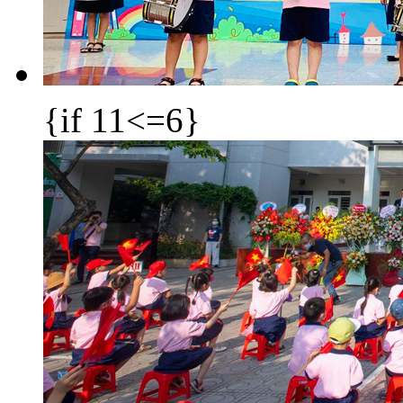
{if 11<=6}