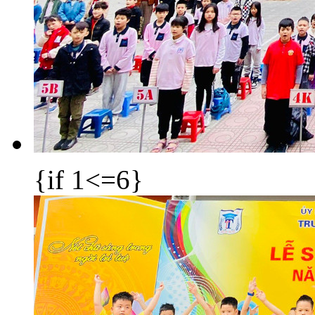
{if 1<=6}