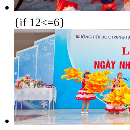
{if 12<=6}