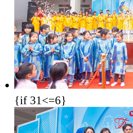
{if 31<=6}