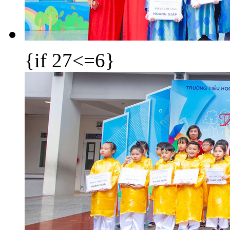
{if 27<=6}