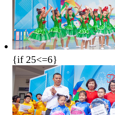
{if 25<=6}