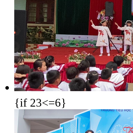
{if 23<=6}