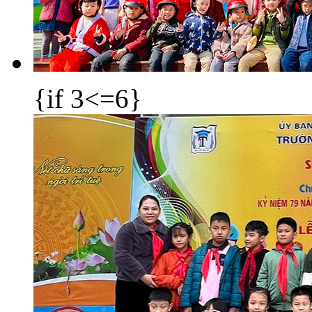
{if 3<=6}