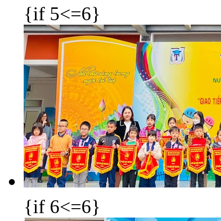
{if 5<=6}
{if 6<=6}