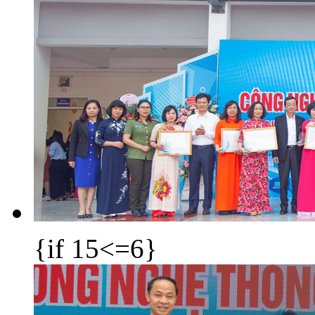
{if 15<=6}