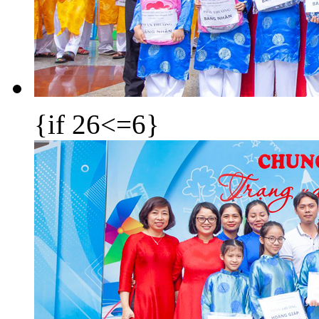
{if 26<=6}