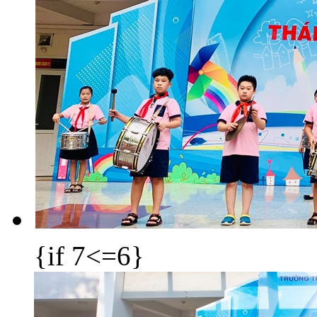
{if 7<=6}