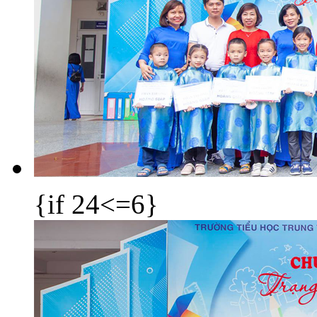
{if 24<=6}