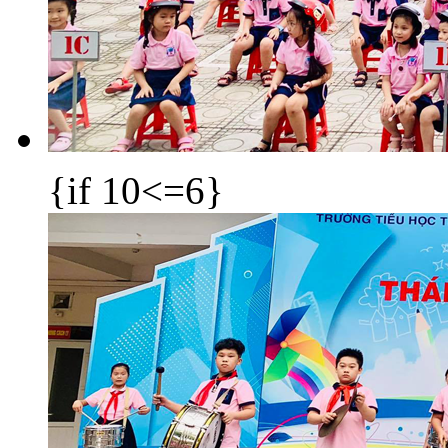
{if 10<=6}