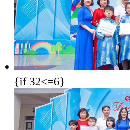
{if 32<=6}