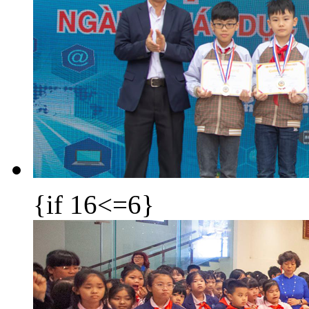
{if 16<=6}