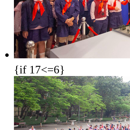
{if 17<=6}