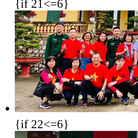
{if 21<=6}
{if 22<=6}