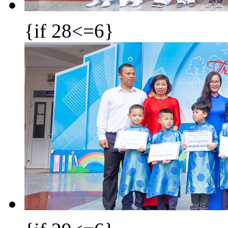
{if 28<=6}