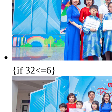
{if 32<=6}