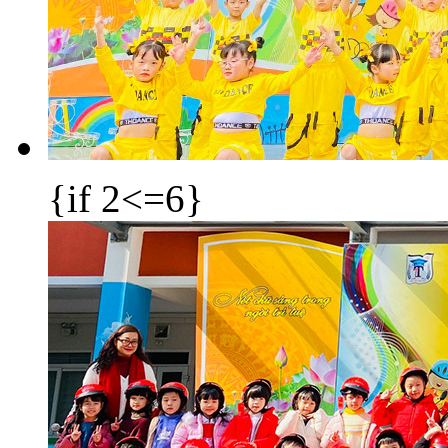
{if 2<=6}