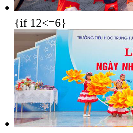
{if 12<=6}