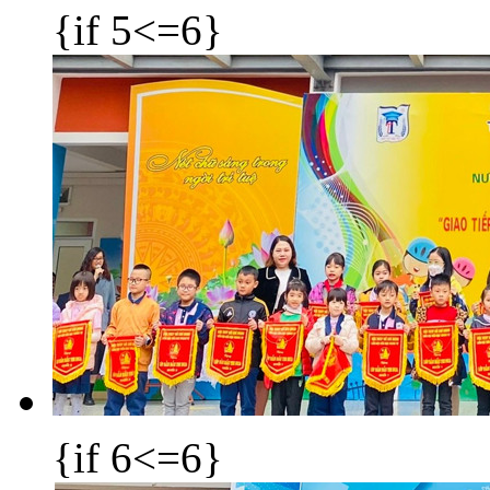
{if 5<=6}
{if 6<=6}