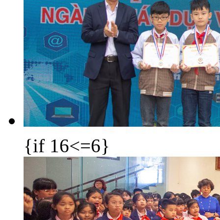
{if 16<=6}