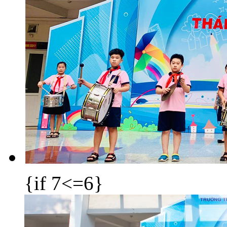
{if 7<=6}