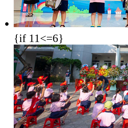
{if 11<=6}