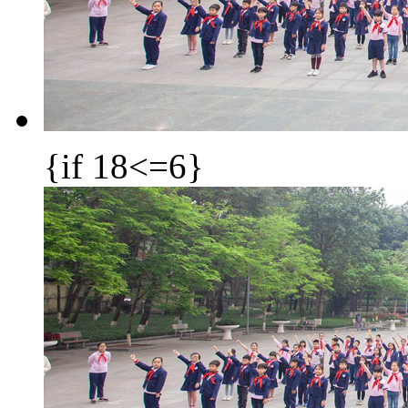
{if 18<=6}