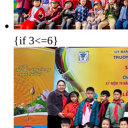
{if 3<=6}