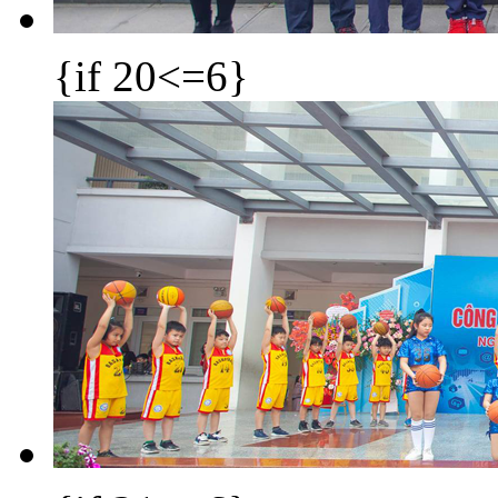
{if 20<=6}