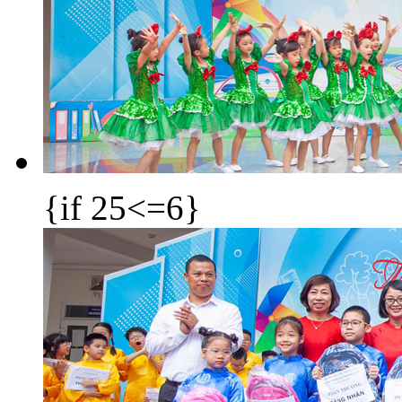
{if 25<=6}