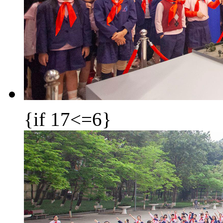
{if 17<=6}