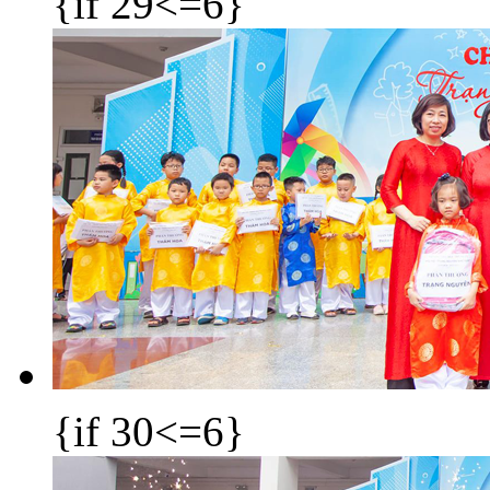
{if 29<=6}
{if 30<=6}