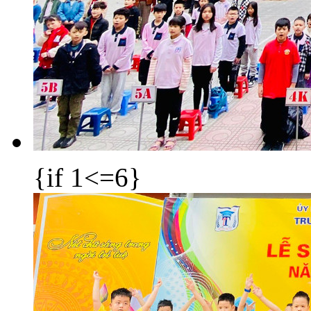
{if 1<=6}