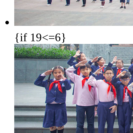
{if 19<=6}