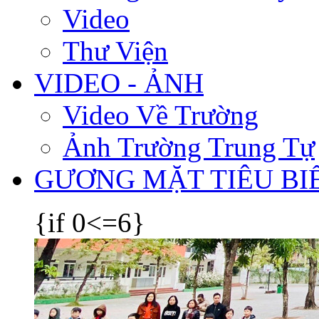
Video
Thư Viện
VIDEO - ẢNH
Video Về Trường
Ảnh Trường Trung Tự
GƯƠNG MẶT TIÊU BI
{if 0<=6}