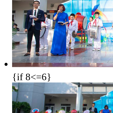
{if 8<=6}