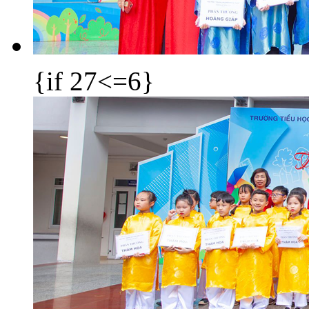
{if 27<=6}