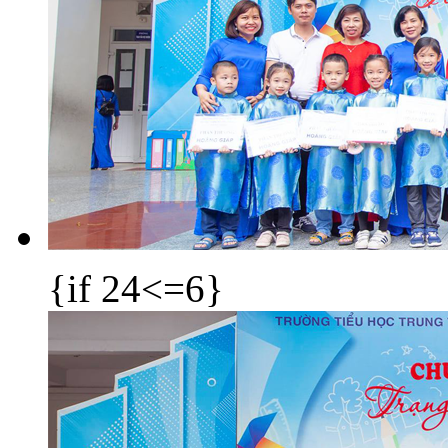
{if 24<=6}