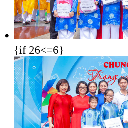
{if 26<=6}