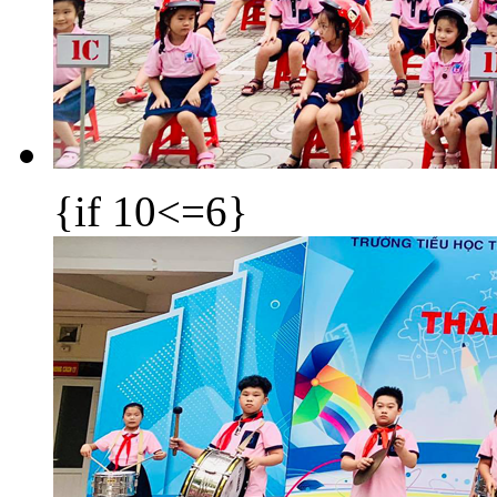
{if 10<=6}