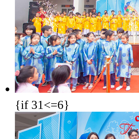
{if 31<=6}