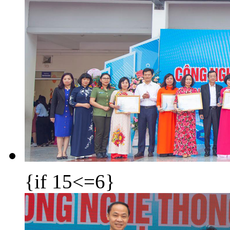
{if 15<=6}