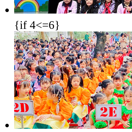
{if 4<=6}