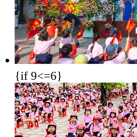
{if 9<=6}