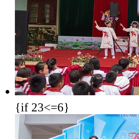
{if 23<=6}