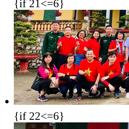
{if 21<=6}
{if 22<=6}