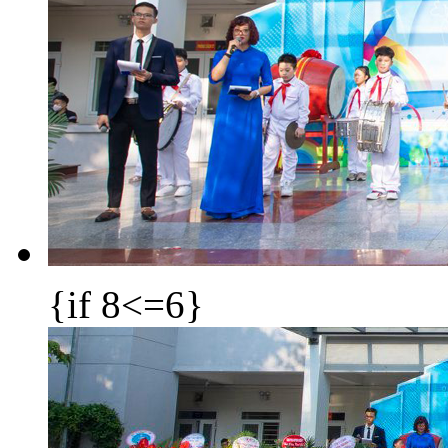
{if 8<=6}