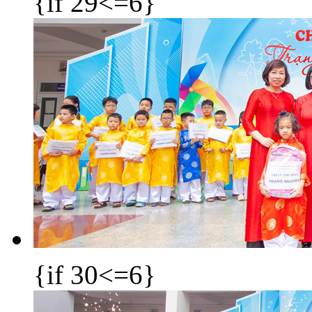
{if 29<=6}
{if 30<=6}