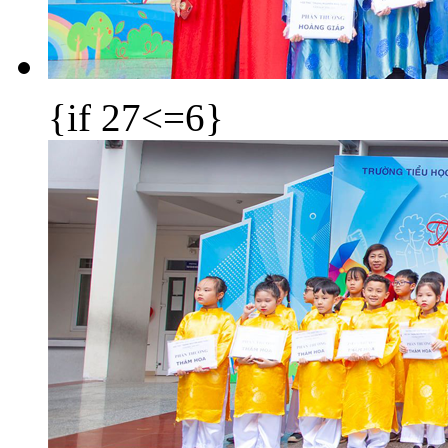
{if 27<=6}