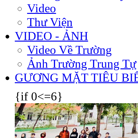
Video
Thư Viện
VIDEO - ẢNH
Video Về Trường
Ảnh Trường Trung Tự
GƯƠNG MẶT TIÊU BI
{if 0<=6}