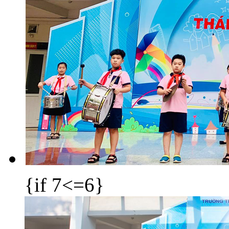
{if 7<=6}