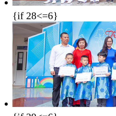
{if 28<=6}