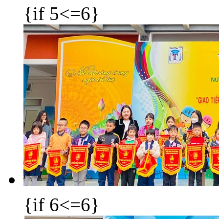
{if 5<=6}
{if 6<=6}