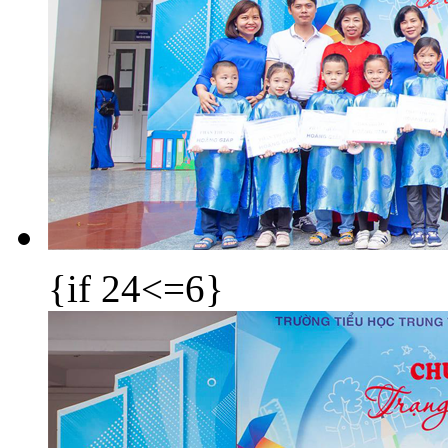
{if 24<=6}