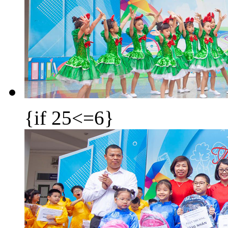
{if 25<=6}