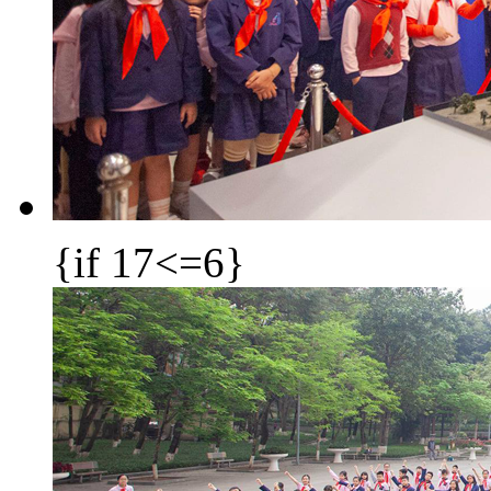
{if 17<=6}