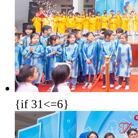
{if 31<=6}