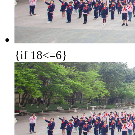
{if 18<=6}