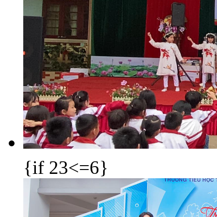
{if 23<=6}