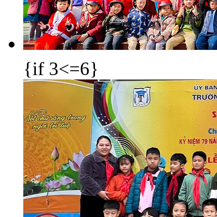
{if 3<=6}