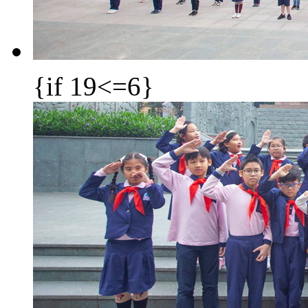
{if 19<=6}