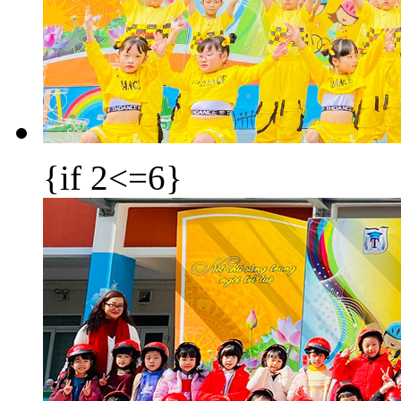
{if 2<=6}