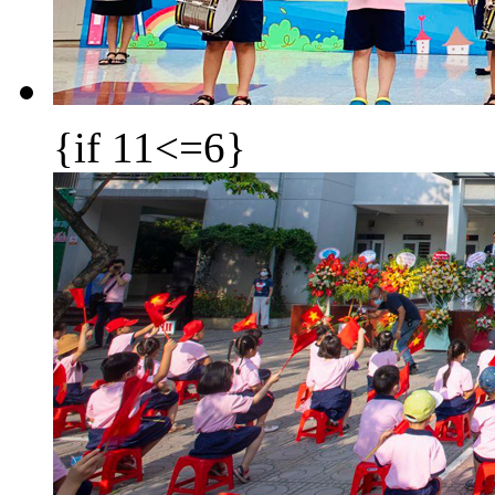
{if 11<=6}