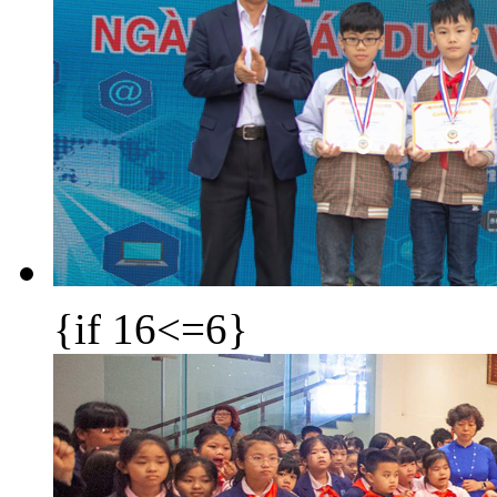
{if 16<=6}