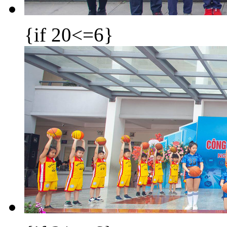
{if 20<=6}