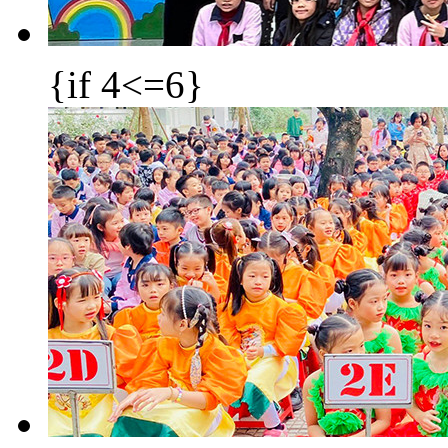
{if 4<=6}