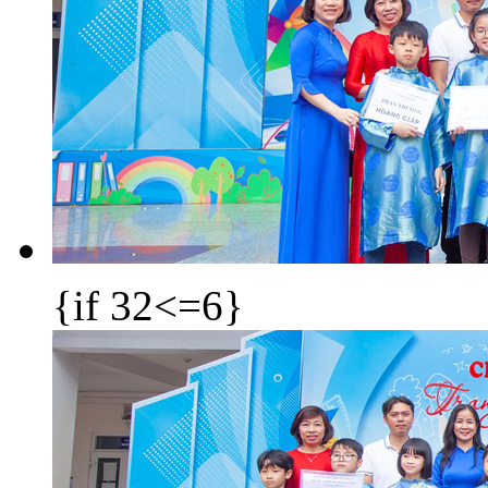
{if 32<=6}