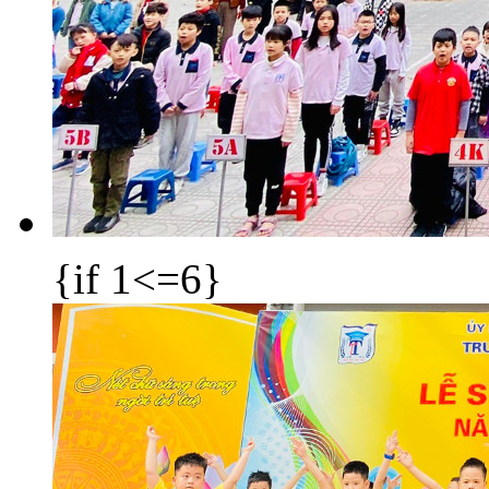
{if 1<=6}