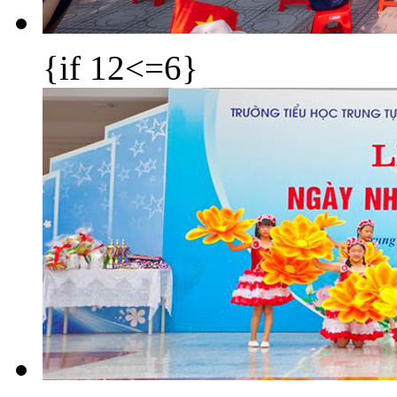
{if 12<=6}