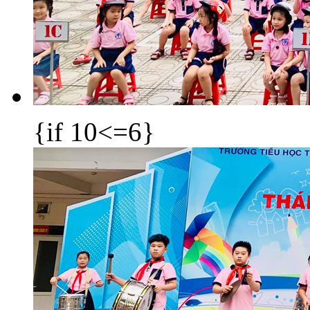
{if 10<=6}