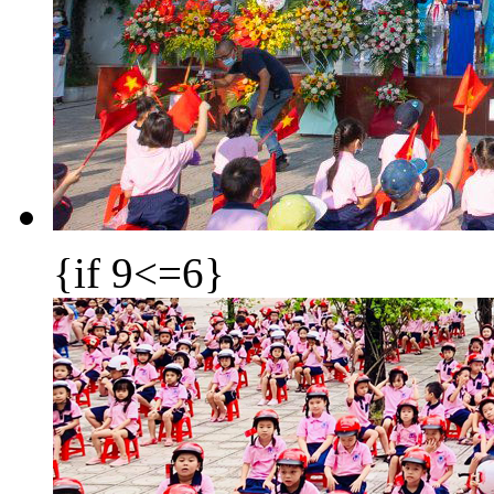
{if 9<=6}