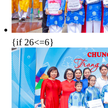
{if 26<=6}