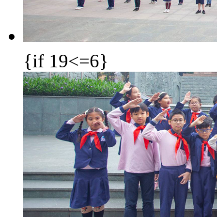
{if 19<=6}