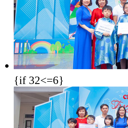
{if 32<=6}