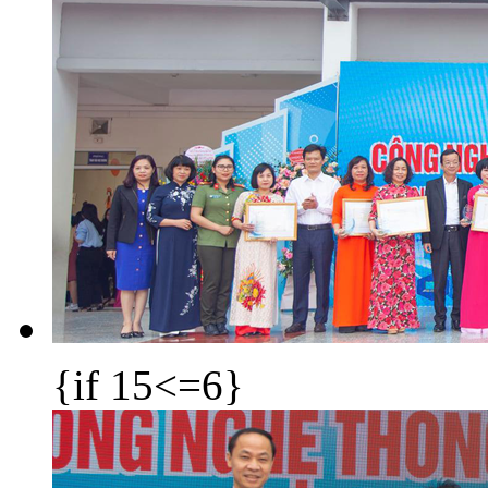
{if 15<=6}