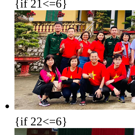
{if 21<=6}
{if 22<=6}