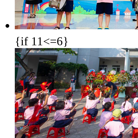
{if 11<=6}