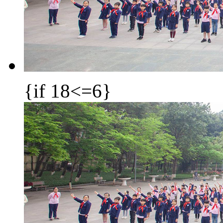
{if 18<=6}