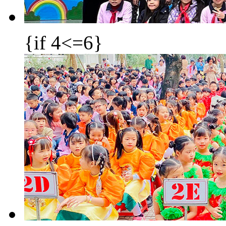
{if 4<=6}