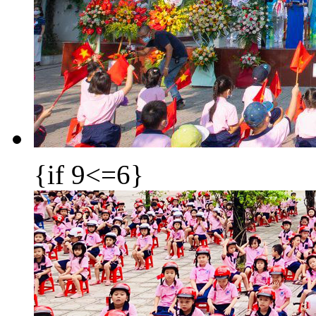
{if 9<=6}