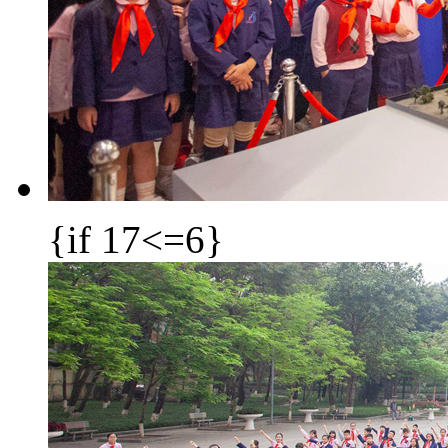
{if 17<=6}