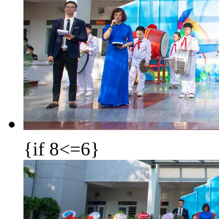
{if 8<=6}