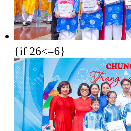
{if 26<=6}