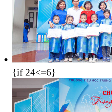
{if 24<=6}