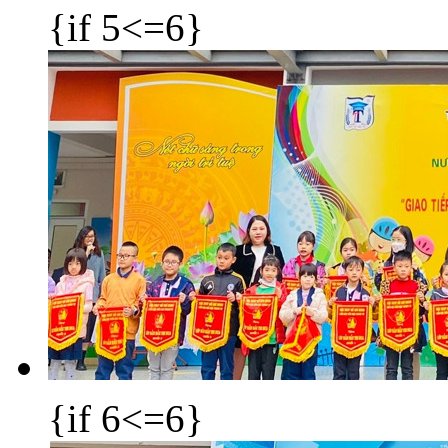
{if 5<=6}
{if 6<=6}