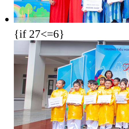
{if 27<=6}