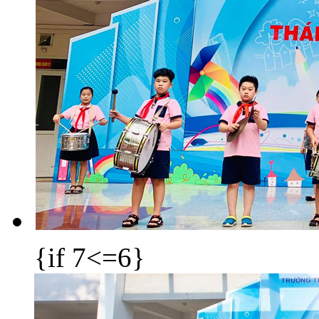
{if 7<=6}