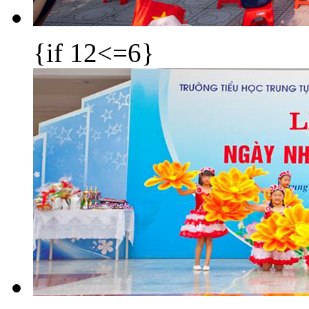
{if 12<=6}