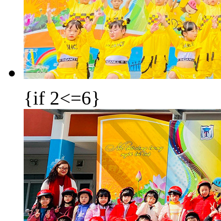
{if 2<=6}