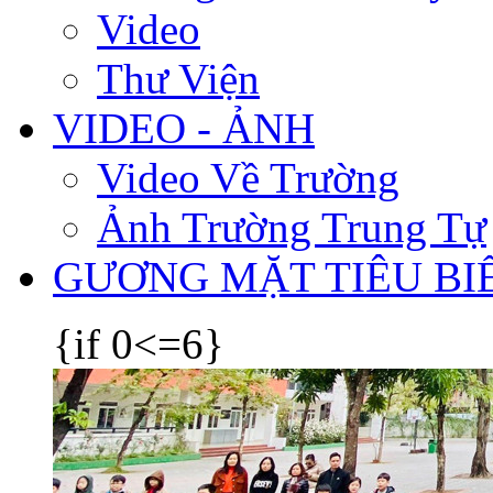
Video
Thư Viện
VIDEO - ẢNH
Video Về Trường
Ảnh Trường Trung Tự
GƯƠNG MẶT TIÊU BI
{if 0<=6}