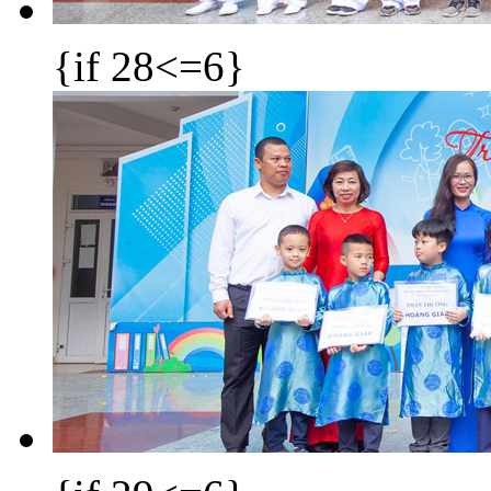
{if 28<=6}