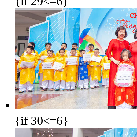
{if 29<=6}
{if 30<=6}