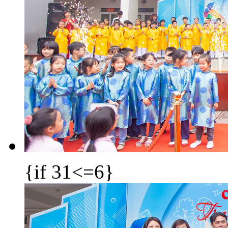
{if 31<=6}