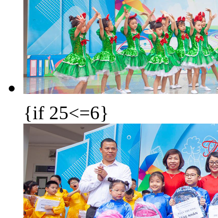
{if 25<=6}