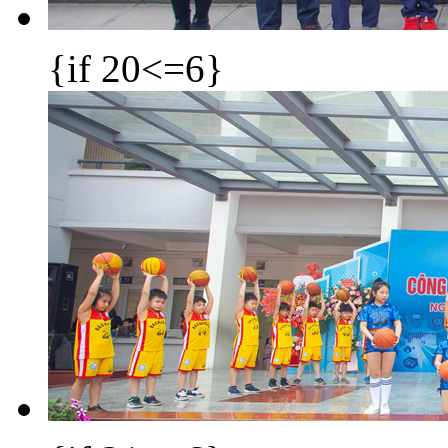
{if 20<=6}