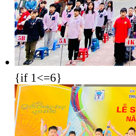
{if 1<=6}