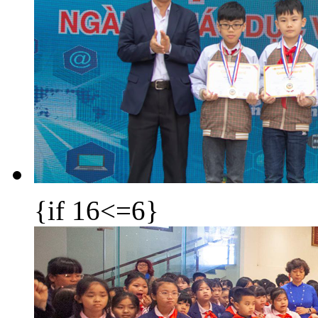
{if 16<=6}