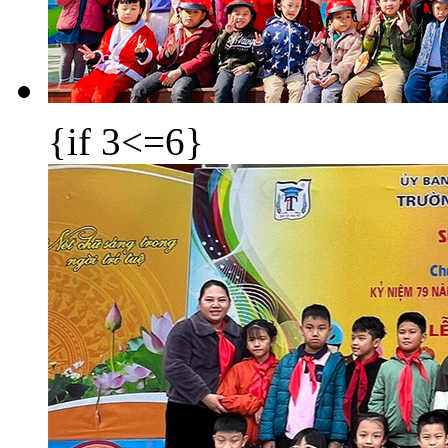
{if 3<=6}