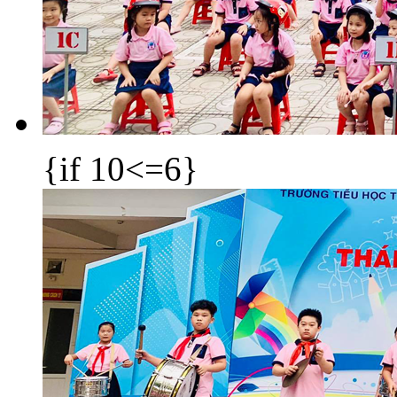
{if 10<=6}