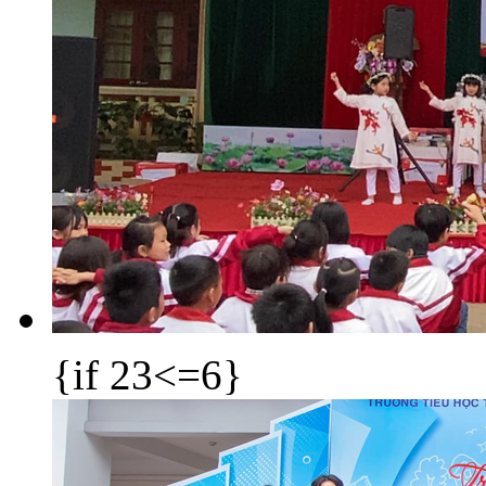
{if 23<=6}