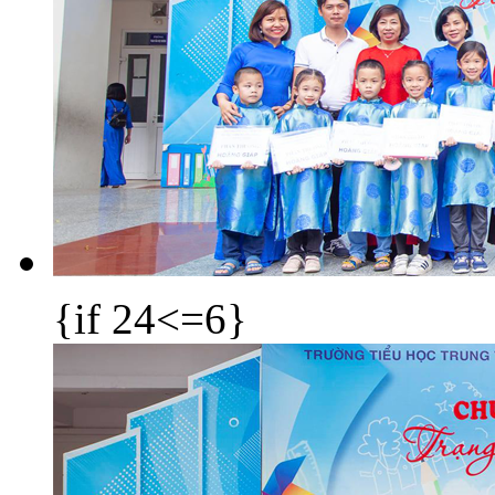
{if 24<=6}