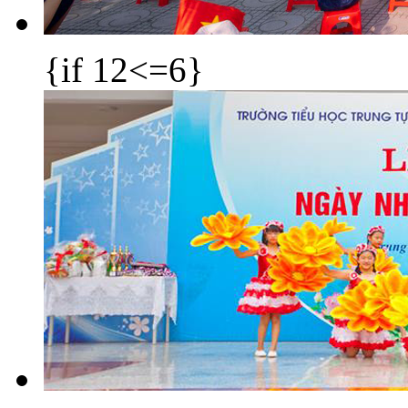
{if 12<=6}