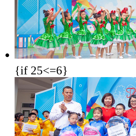
{if 25<=6}