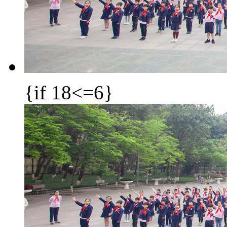
{if 18<=6}