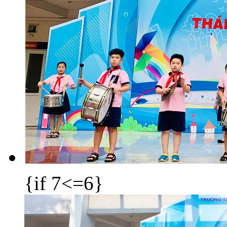
{if 7<=6}