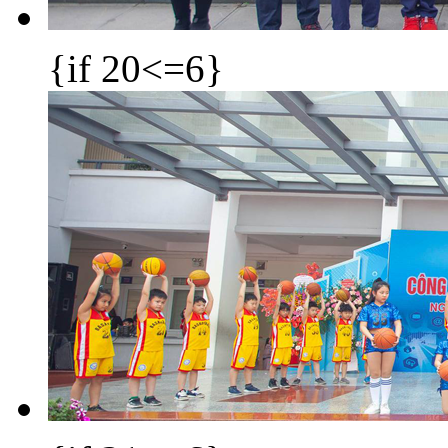
{if 20<=6}