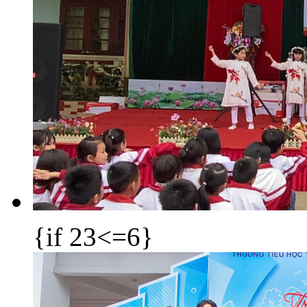
{if 23<=6}