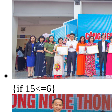
{if 15<=6}