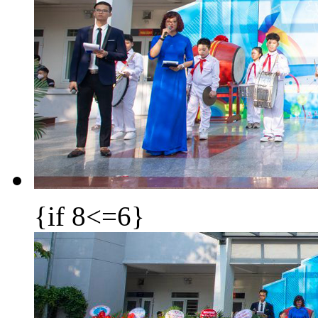
{if 8<=6}