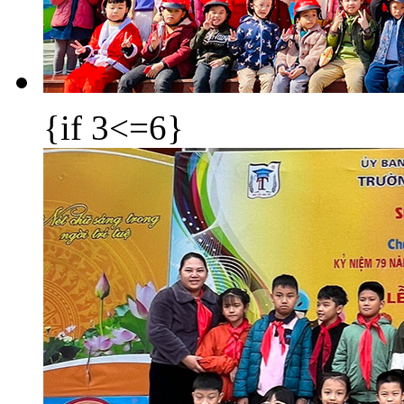
{if 3<=6}