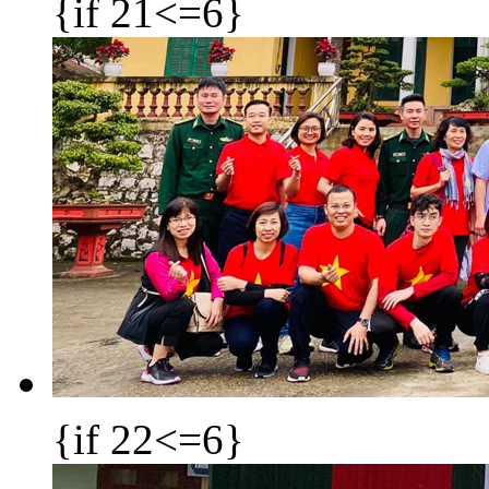
{if 21<=6}
{if 22<=6}