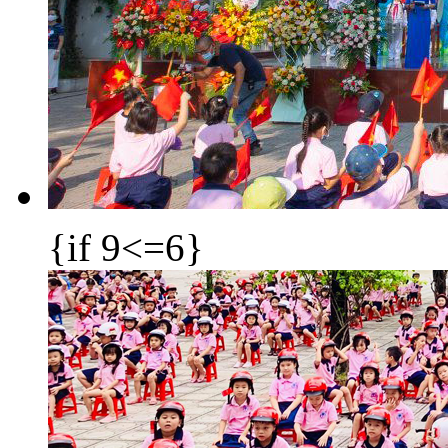
{if 9<=6}