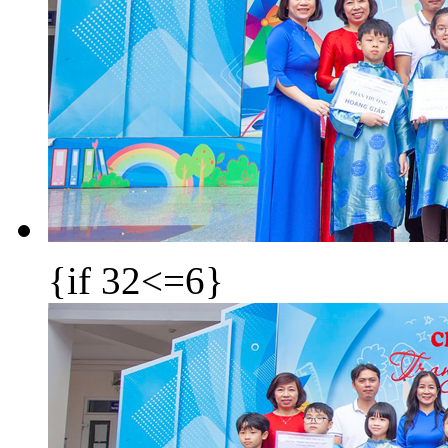
{if 32<=6}