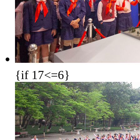
{if 17<=6}