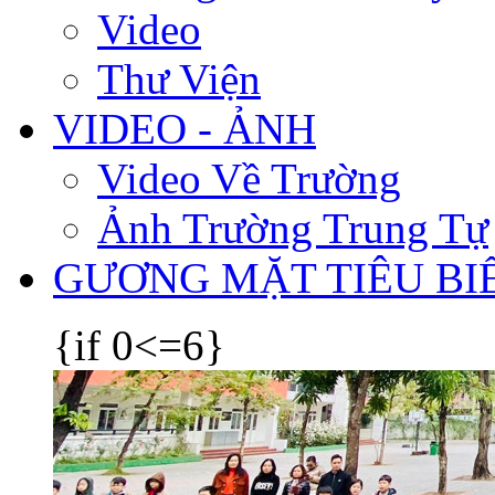
Video
Thư Viện
VIDEO - ẢNH
Video Về Trường
Ảnh Trường Trung Tự
GƯƠNG MẶT TIÊU BI
{if 0<=6}