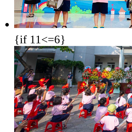
{if 11<=6}