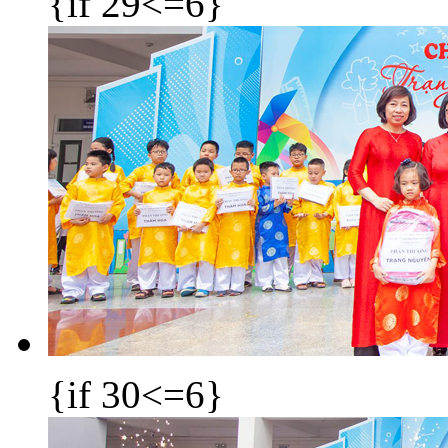
{if 29<=6}
{if 30<=6}