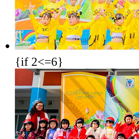
{if 2<=6}