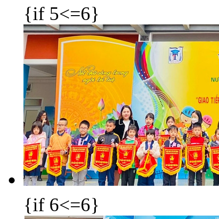
{if 5<=6}
{if 6<=6}