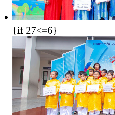
{if 27<=6}