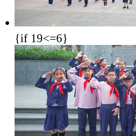
{if 19<=6}