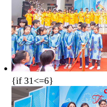
{if 31<=6}