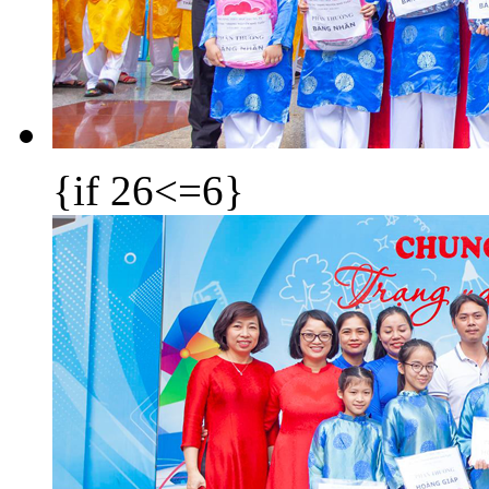
{if 26<=6}