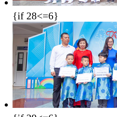
{if 28<=6}