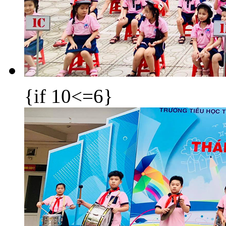
{if 10<=6}