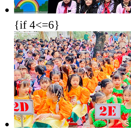
{if 4<=6}