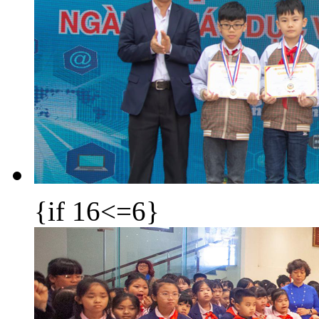
{if 16<=6}