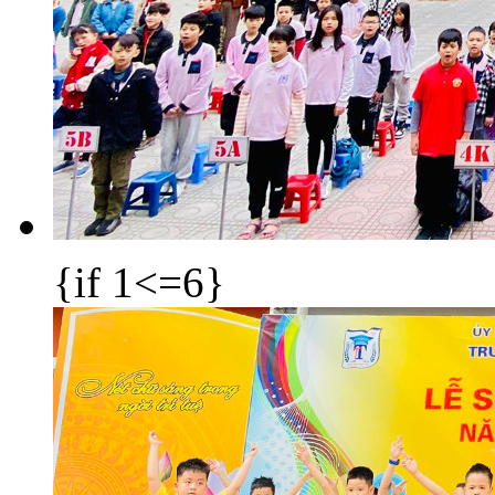
{if 1<=6}