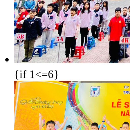
{if 1<=6}