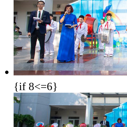
{if 8<=6}