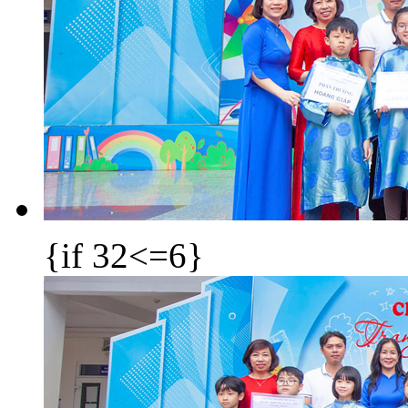
{if 32<=6}