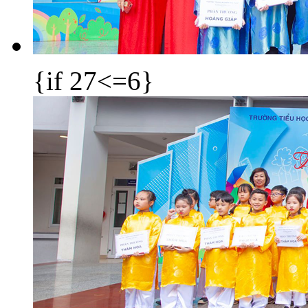
{if 27<=6}