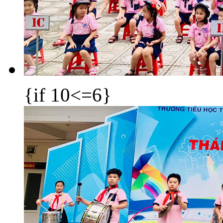
{if 10<=6}