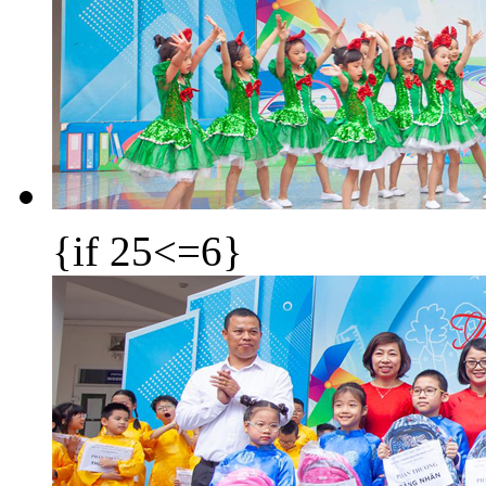
{if 25<=6}