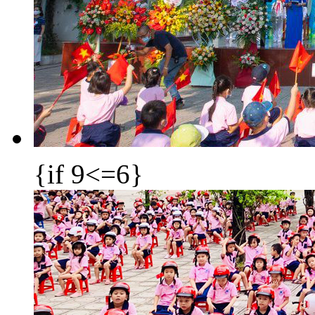
{if 9<=6}