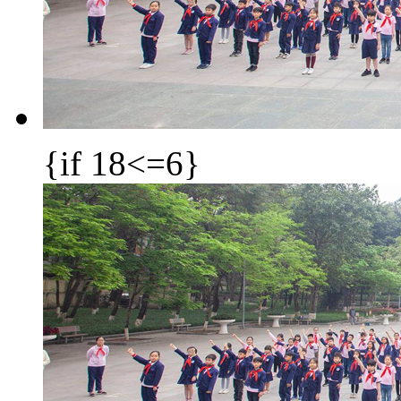
{if 18<=6}