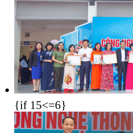
{if 15<=6}