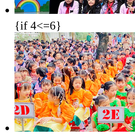
{if 4<=6}