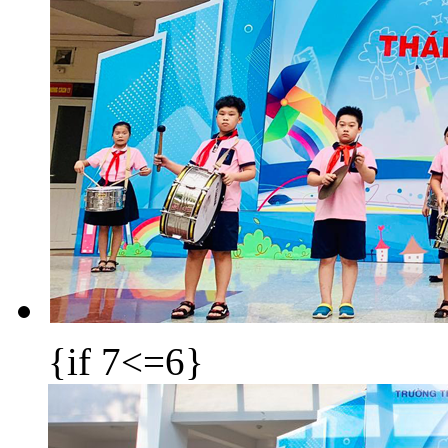
{if 7<=6}