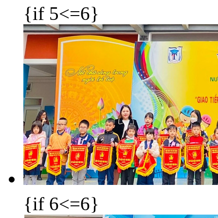
{if 5<=6}
{if 6<=6}