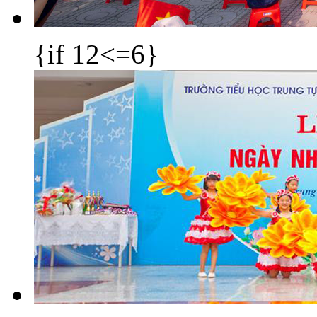
{if 12<=6}