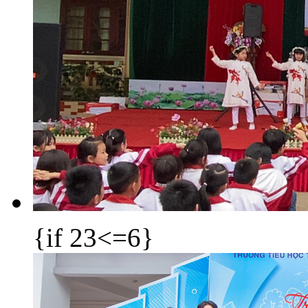
{if 23<=6}