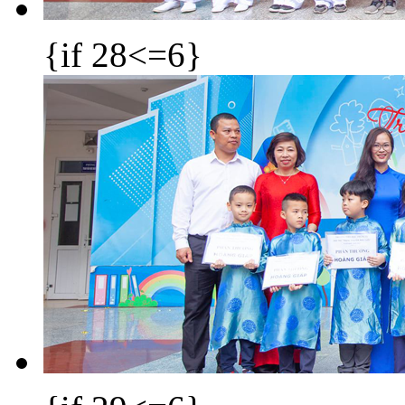
{if 28<=6}