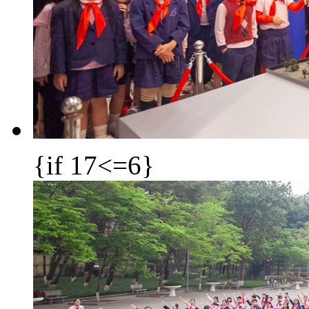
{if 17<=6}