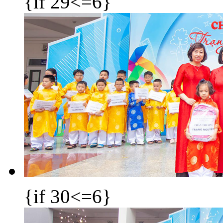
{if 29<=6}
{if 30<=6}