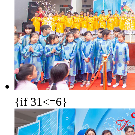
{if 31<=6}