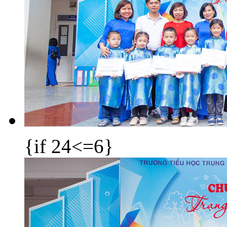
{if 24<=6}