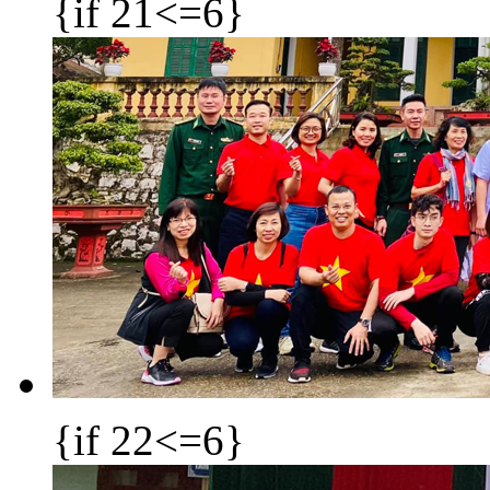
{if 21<=6}
{if 22<=6}