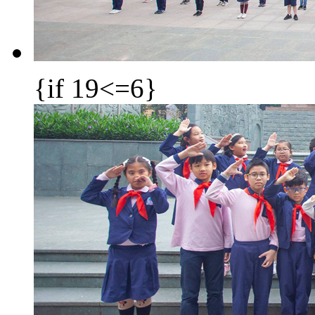
{if 19<=6}