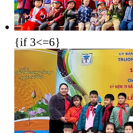
{if 3<=6}