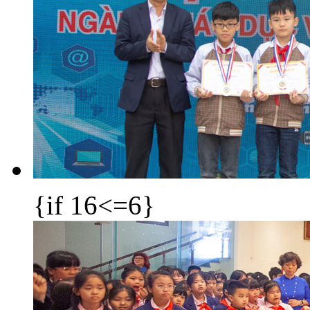
{if 16<=6}