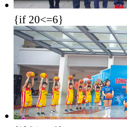
{if 20<=6}