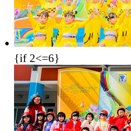
{if 2<=6}