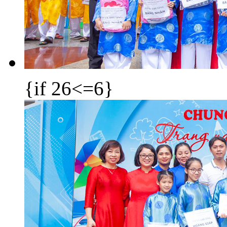
{if 26<=6}