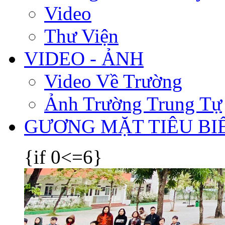
Video
Thư Viện
VIDEO - ẢNH
Video Về Trường
Ảnh Trường Trung Tự
GƯƠNG MẶT TIÊU BI
{if 0<=6}