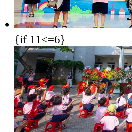
{if 11<=6}