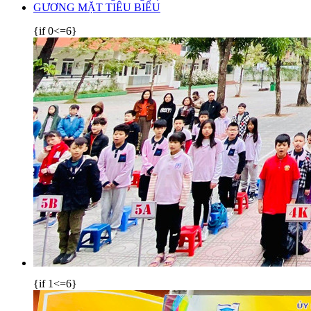
GƯƠNG MẶT TIÊU BIỂU
{if 0<=6}
{if 1<=6}