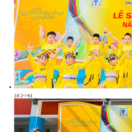
{if 2<=6}