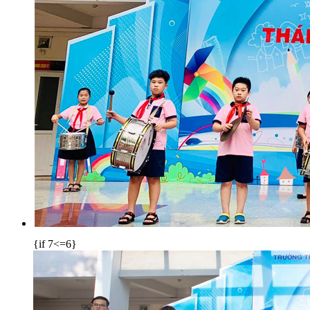
{if 7<=6}