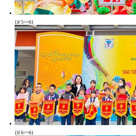
{if 5<=6}
{if 6<=6}