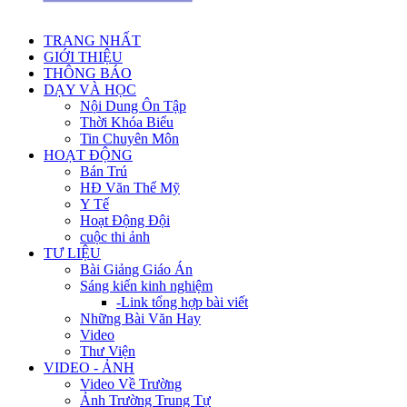
TRANG NHẤT
GIỚI THIỆU
THÔNG BÁO
DẠY VÀ HỌC
Nội Dung Ôn Tập
Thời Khóa Biểu
Tin Chuyên Môn
HOẠT ĐỘNG
Bán Trú
HĐ Văn Thể Mỹ
Y Tế
Hoạt Động Đội
cuộc thi ảnh
TƯ LIỆU
Bài Giảng Giáo Án
Sáng kiến kinh nghiệm
-Link tổng hợp bài viết
Những Bài Văn Hay
Video
Thư Viện
VIDEO - ẢNH
Video Về Trường
Ảnh Trường Trung Tự