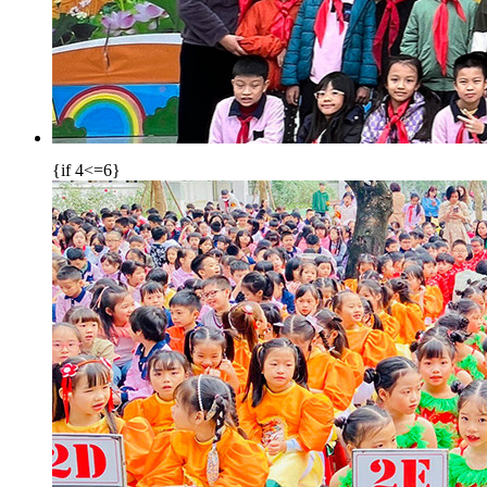
{if 4<=6}