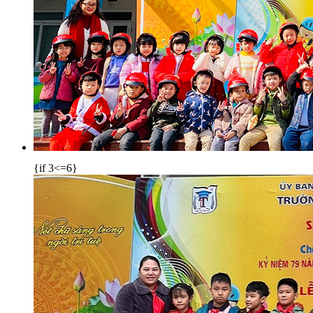
{if 3<=6}