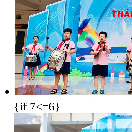
{if 7<=6}