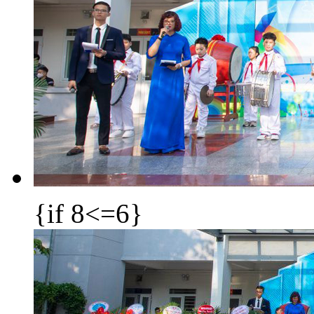
{if 8<=6}