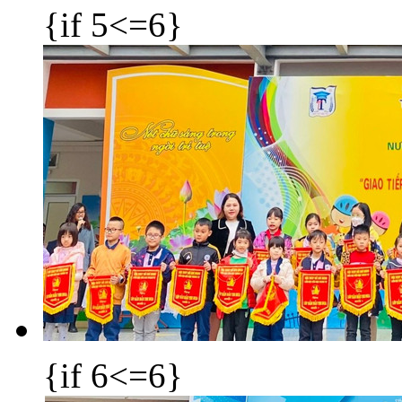
{if 5<=6}
{if 6<=6}