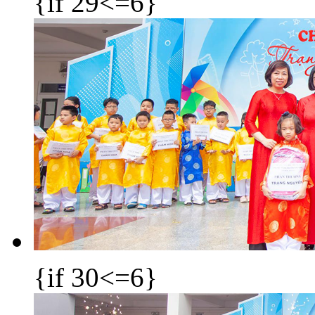
{if 29<=6}
{if 30<=6}