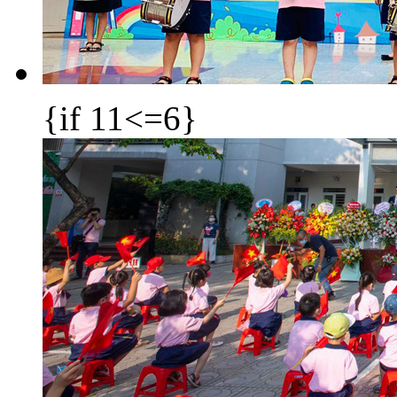
{if 11<=6}