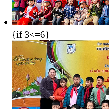
{if 3<=6}