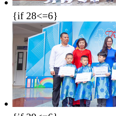
{if 28<=6}