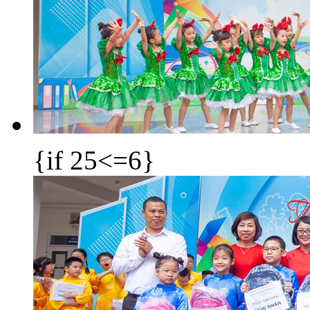
{if 25<=6}