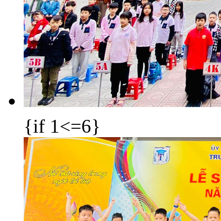
{if 1<=6}