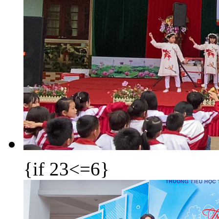
{if 23<=6}