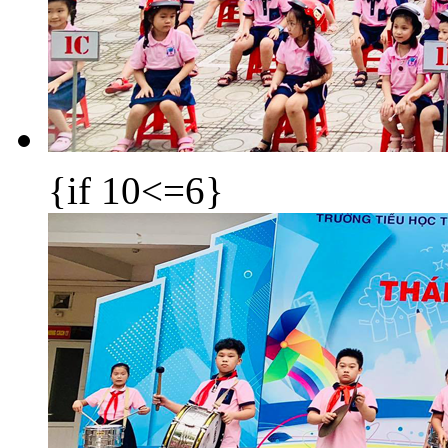
{if 10<=6}