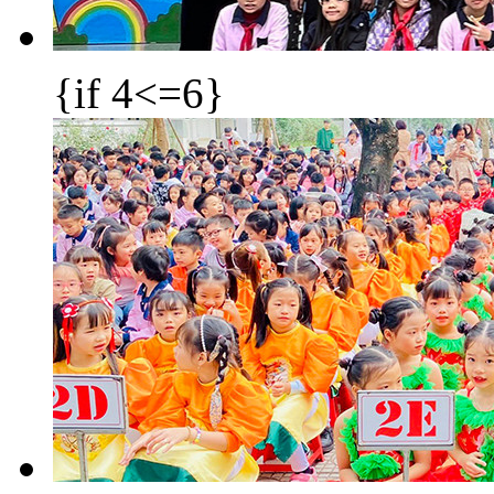
{if 4<=6}