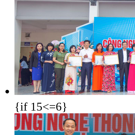
{if 15<=6}