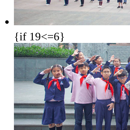
{if 19<=6}