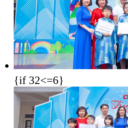
{if 32<=6}