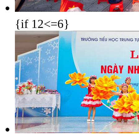
{if 12<=6}