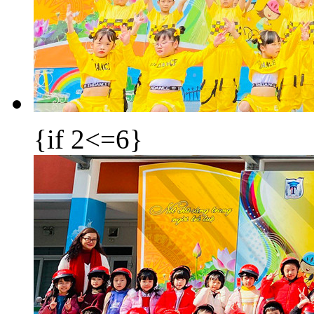
{if 2<=6}