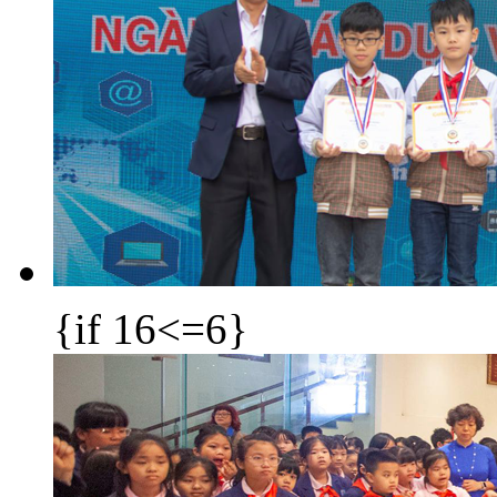
{if 16<=6}