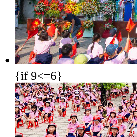
{if 9<=6}