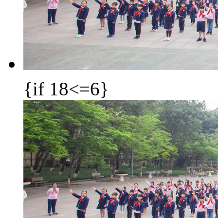
{if 18<=6}