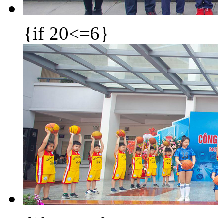
{if 20<=6}