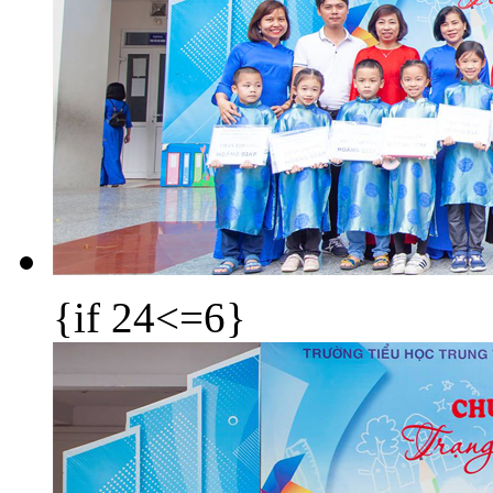
{if 24<=6}