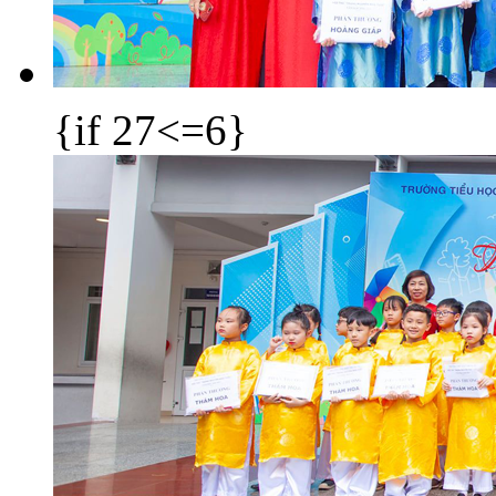
{if 27<=6}