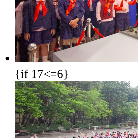
{if 17<=6}