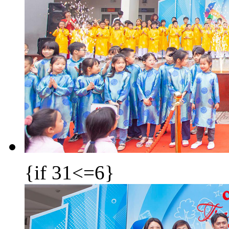
{if 31<=6}