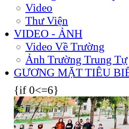
Video
Thư Viện
VIDEO - ẢNH
Video Về Trường
Ảnh Trường Trung Tự
GƯƠNG MẶT TIÊU BI
{if 0<=6}