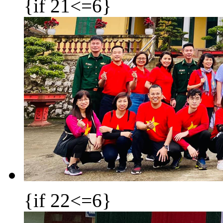
{if 21<=6}
{if 22<=6}