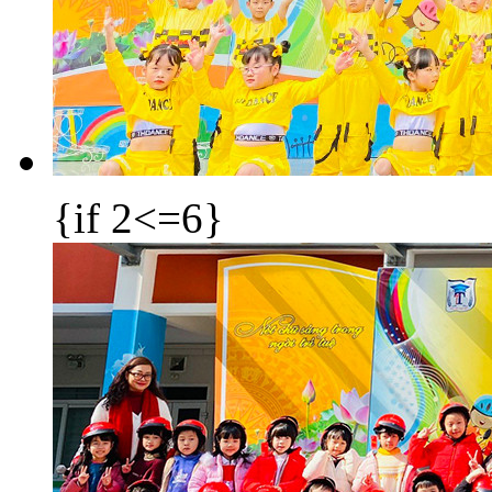
{if 2<=6}