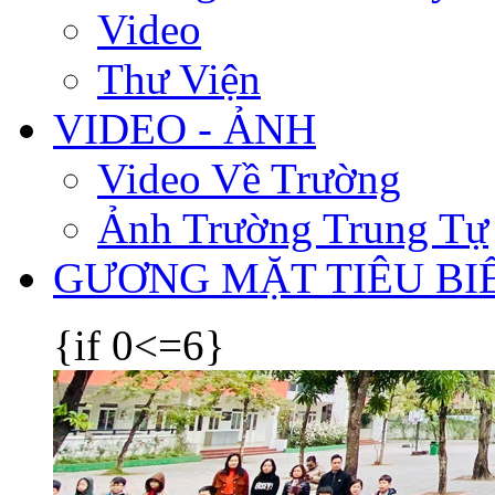
Video
Thư Viện
VIDEO - ẢNH
Video Về Trường
Ảnh Trường Trung Tự
GƯƠNG MẶT TIÊU BI
{if 0<=6}