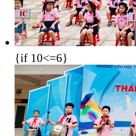
{if 10<=6}