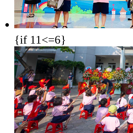
{if 11<=6}