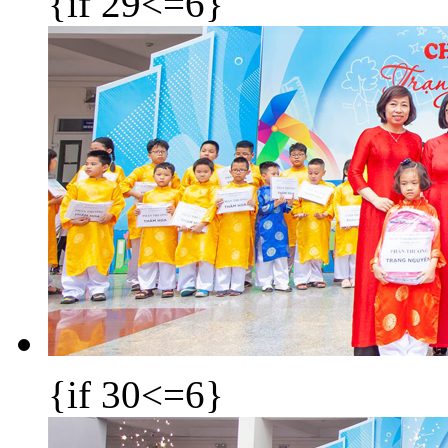
{if 29<=6}
{if 30<=6}