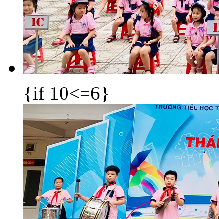
{if 10<=6}