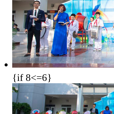
{if 8<=6}