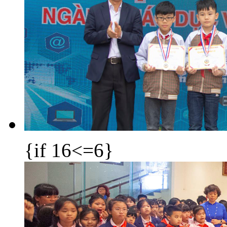
{if 16<=6}