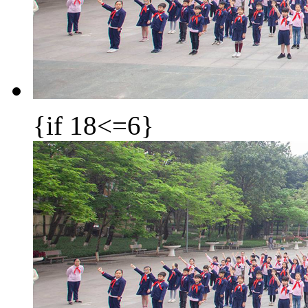
{if 18<=6}