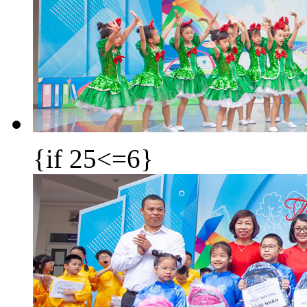
{if 25<=6}