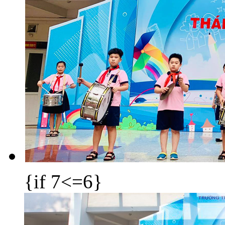
{if 7<=6}