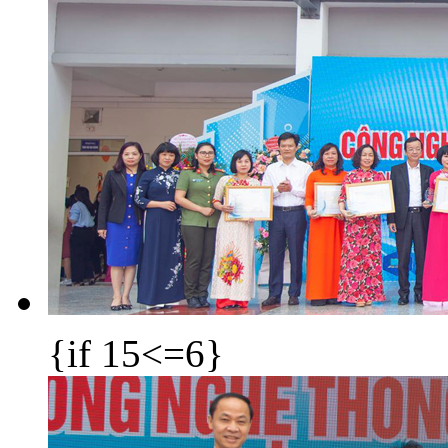
{if 15<=6}