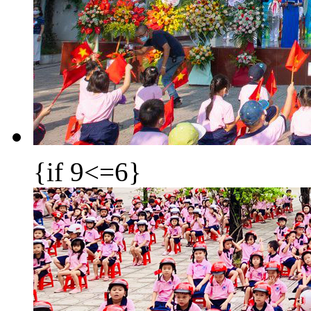
{if 9<=6}