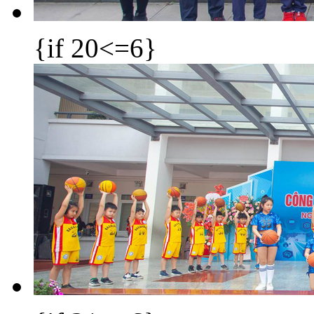
{if 20<=6}