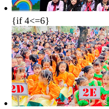
{if 4<=6}