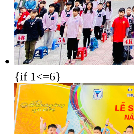
{if 1<=6}