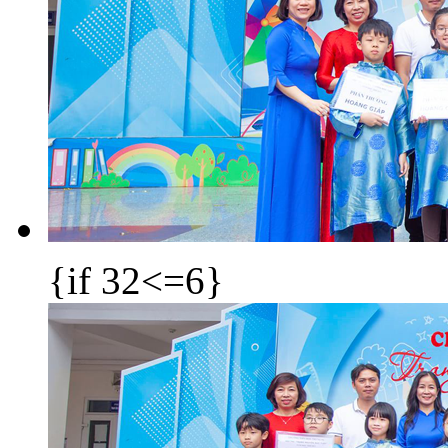
{if 32<=6}