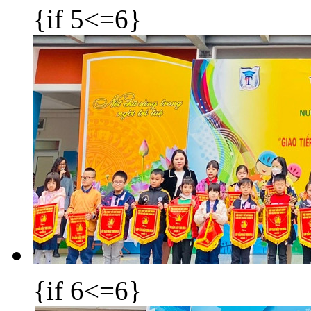
{if 5<=6}
{if 6<=6}