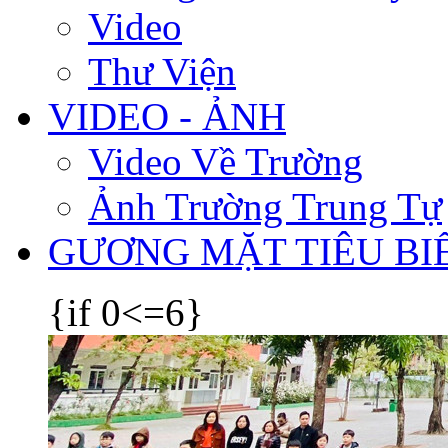
Video
Thư Viện
VIDEO - ẢNH
Video Về Trường
Ảnh Trường Trung Tự
GƯƠNG MẶT TIÊU BI
{if 0<=6}