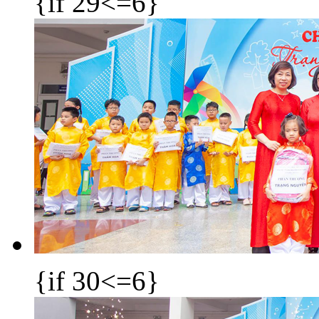
{if 29<=6}
{if 30<=6}