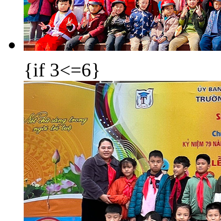
{if 3<=6}