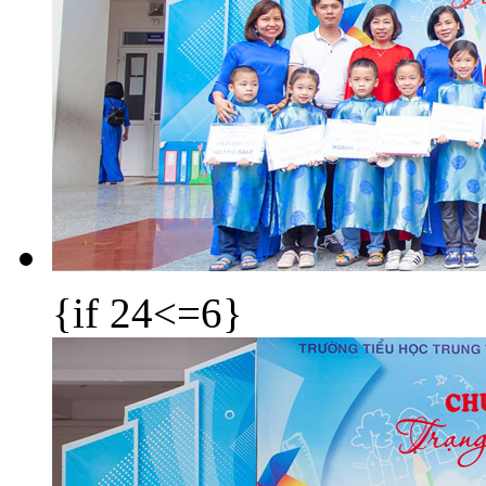
{if 24<=6}