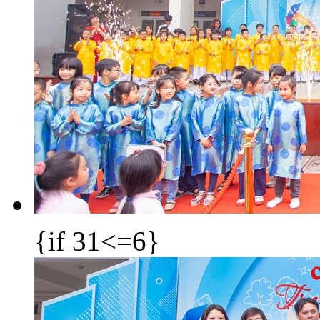
{if 31<=6}