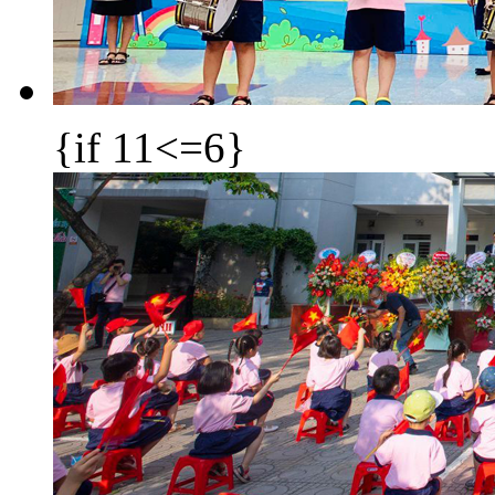
{if 11<=6}