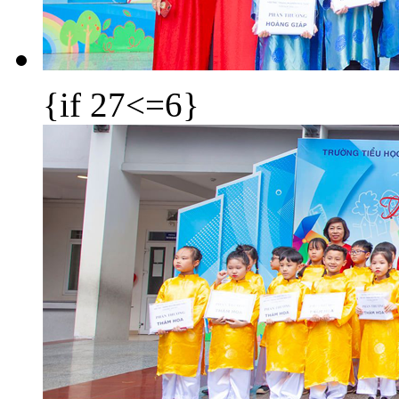
{if 27<=6}