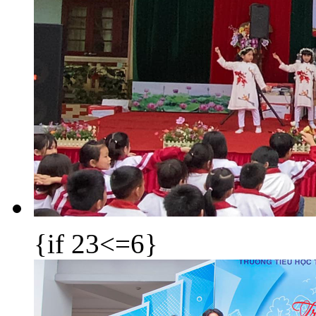
{if 23<=6}