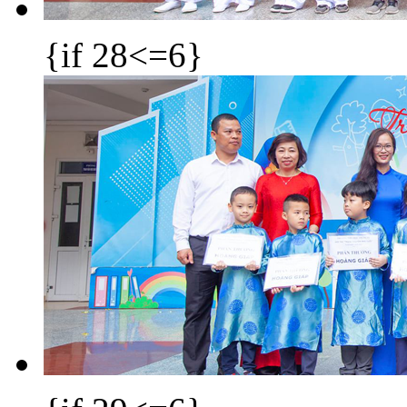
{if 28<=6}