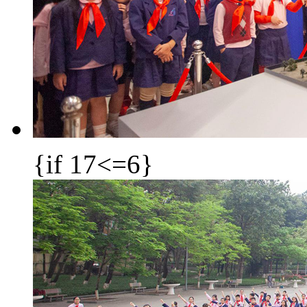
{if 17<=6}