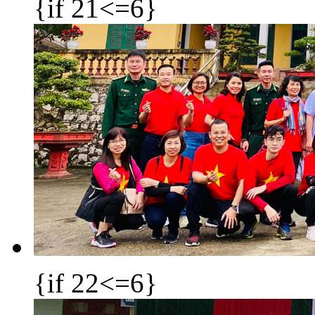
{if 21<=6}
{if 22<=6}