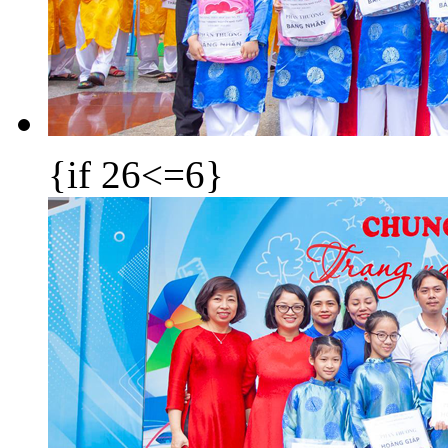
{if 26<=6}