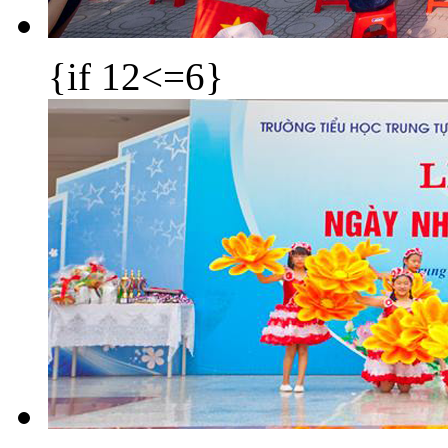
{if 12<=6}