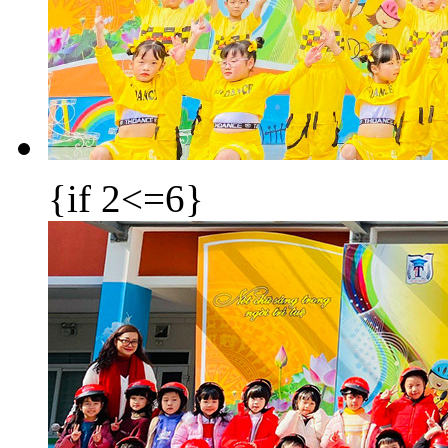
{if 2<=6}