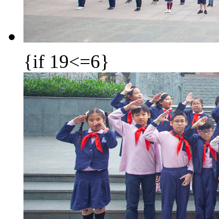
{if 19<=6}