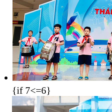
{if 7<=6}