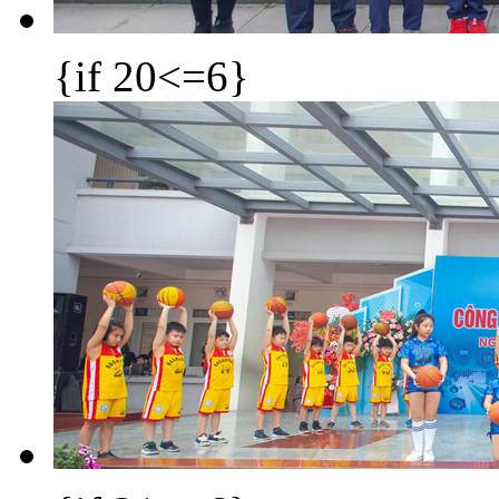
{if 20<=6}