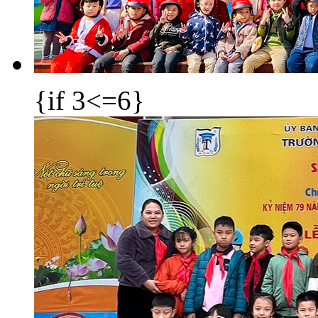
{if 3<=6}