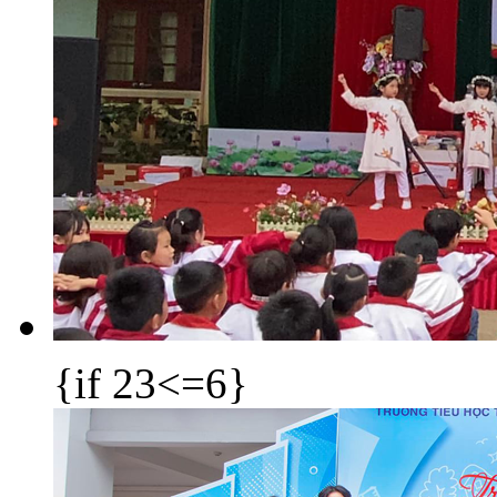
{if 23<=6}