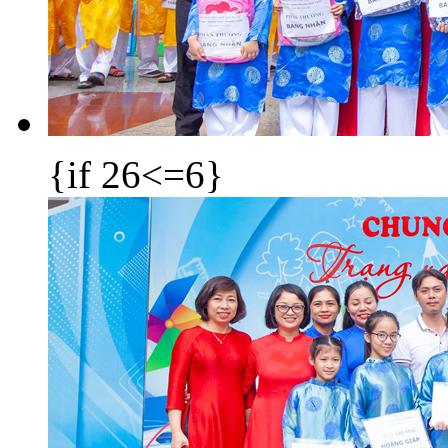
{if 26<=6}