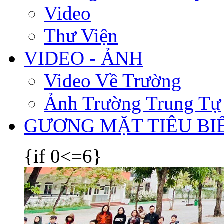
Video
Thư Viện
VIDEO - ẢNH
Video Về Trường
Ảnh Trường Trung Tự
GƯƠNG MẶT TIÊU BI
{if 0<=6}