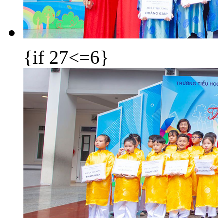
{if 27<=6}