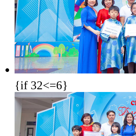
{if 32<=6}