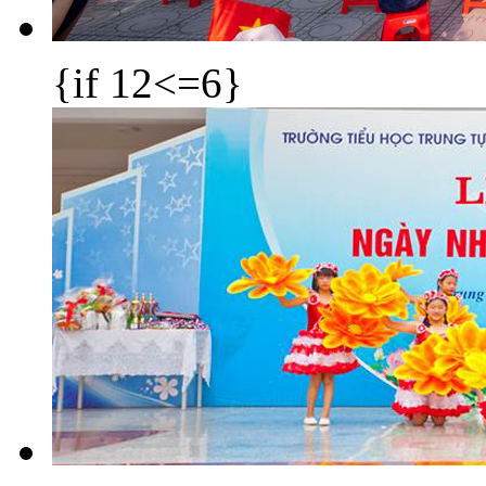
{if 12<=6}