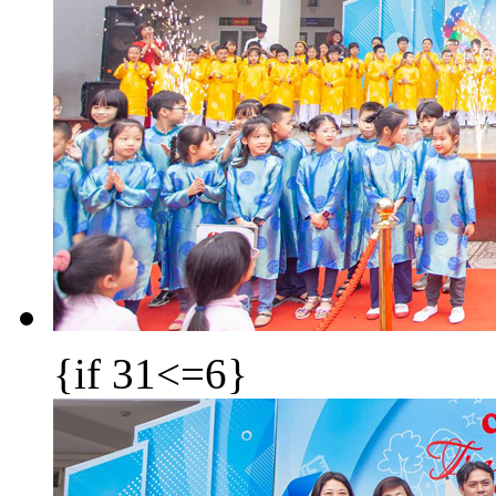
{if 31<=6}