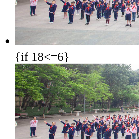
{if 18<=6}