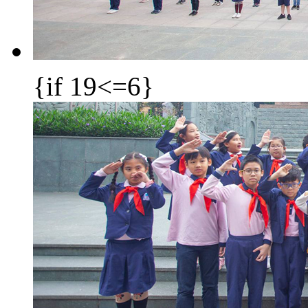
{if 19<=6}