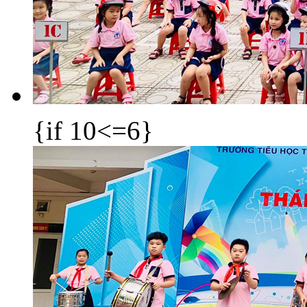
{if 10<=6}