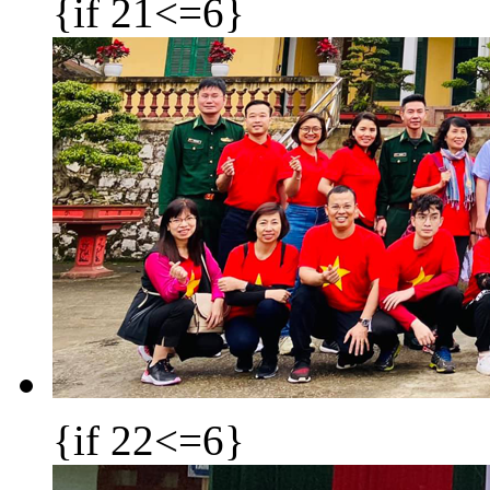
{if 21<=6}
{if 22<=6}