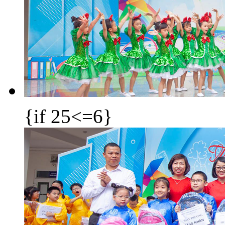
{if 25<=6}