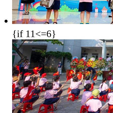
{if 11<=6}