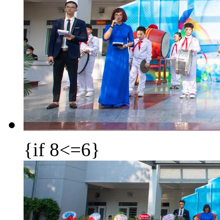
{if 8<=6}