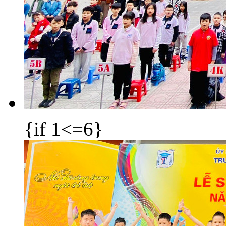
{if 1<=6}