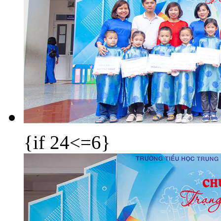
{if 24<=6}