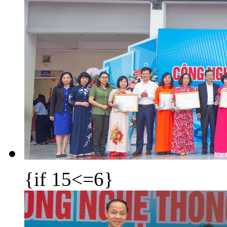
{if 15<=6}