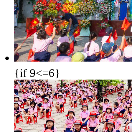
{if 9<=6}