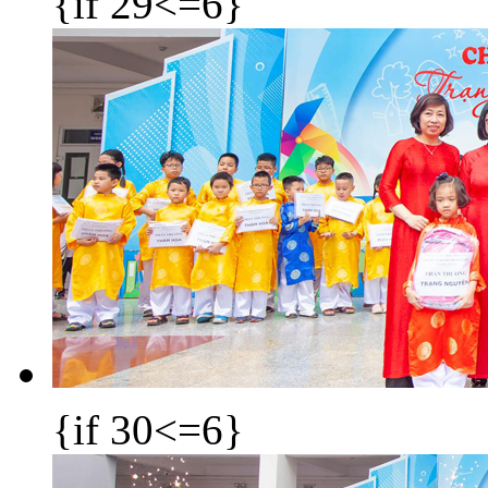
{if 29<=6}
{if 30<=6}