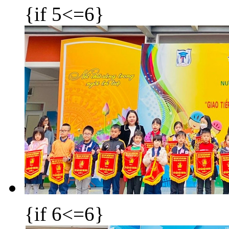
{if 5<=6}
{if 6<=6}