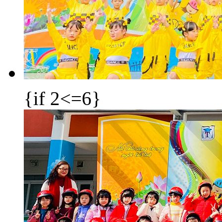
{if 2<=6}