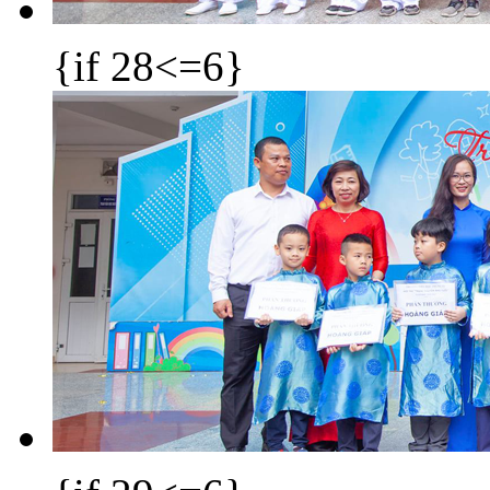
{if 28<=6}