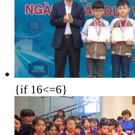
{if 16<=6}