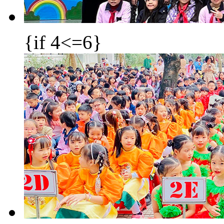
{if 4<=6}