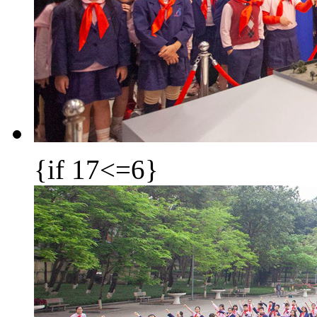
{if 17<=6}