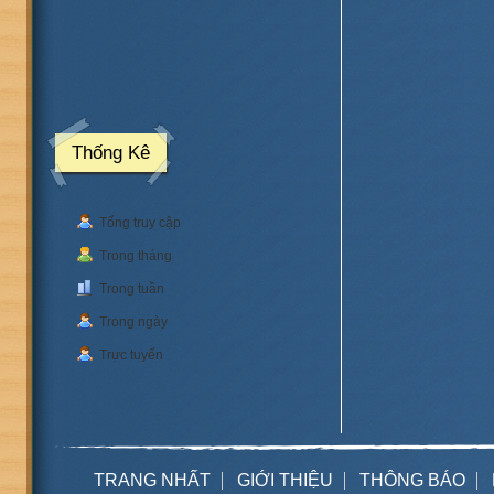
Thống Kê
Tổng truy cập
Trong tháng
Trong tuần
Trong ngày
Trực tuyến
TRANG NHẤT
GIỚI THIỆU
THÔNG BÁO