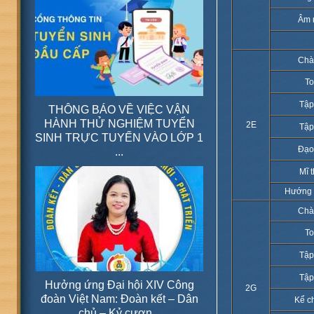
Âm 
Chà
T
Tập
THÔNG BÁO VỀ VIỆC VẬN
HÀNH THỬ NGHIỆM TUYỂN
2E
Tập
SINH TRỰC TUYẾN VÀO LỚP 1
Đạo
...
Mĩ 
Hướng 
Chà
T
Tập
Tập
Hưởng ứng Đại hội XIV Công
2G
đoàn Việt Nam: Đoàn kết – Dân
Kể c
chủ – Kỷ cươn...