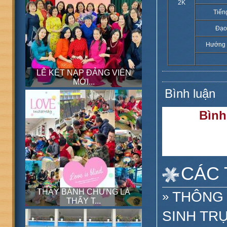
2K
Tiến
Đạo
Hướng 
LỄ KẾT NẠP ĐẢNG VIÊN
MỚI...
Bình luận
Bình
CÁC 
THẤY BÁNH CHƯNG LÀ
THÔNG 
»
THẤY T...
SINH TRỰ