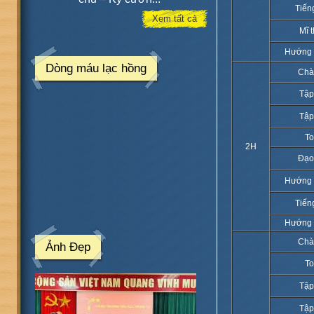
Tiến
Xem tất cả
Mĩ 
Hướng 
Dòng máu lạc hồng
Chà
Tập
Tập
T
2H
Đạo
Hướng 
Tiến
Hướng 
Chà
Ảnh Đẹp
T
Tập
Tập