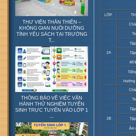
LỚP
TH
THƯ VIỆN THÂN THIỆN –
Chà
KHÔNG GIAN NUÔI DƯỠNG
TÌNH YÊU SÁCH TẠI TRƯỜNG
T
T...
Tập
2A
Tập
Mĩ 
Tiến
Hướng 
Chà
THÔNG BÁO VỀ VIỆC VẬN
T
HÀNH THỬ NGHIỆM TUYỂN
Tập
SINH TRỰC TUYẾN VÀO LỚP 1
...
2B
Tập
Âm 