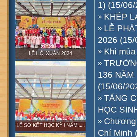
1) (15/06
KHÉP LẠ
»
LỄ PHÁ
»
2026 (15/
Khi mùa 
»
LỄ HỘI XUÂN 2024
TRƯỜNG
»
136 NĂM 
(15/06/20
TĂNG C
»
HỌC SINH❣
Chương 
»
LỄ SƠ KẾT HỌC KỲ I NĂM......
Chí Minh 