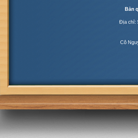
Bản q
Địa chỉ:
Cô Nguy
M