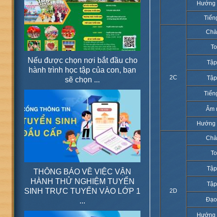
Hướng 
Tiến
Chà
T
Nếu được chọn nơi bắt đầu cho
Tập
hành trình học tập của con, bạn
2C
Tập
sẽ chọn ...
Tiến
Âm 
Hướng 
Chà
T
Tập
THÔNG BÁO VỀ VIỆC VẬN
HÀNH THỬ NGHIỆM TUYỂN
Tập
SINH TRỰC TUYẾN VÀO LỚP 1
2D
Đạo
...
Hướng 