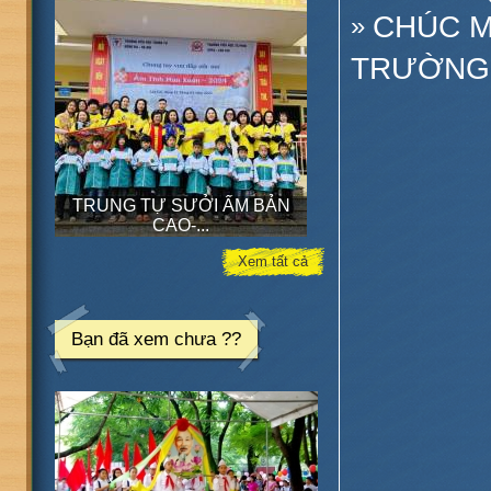
CHÚC M
»
TRƯỜNG 
TRUNG TỰ SƯỞI ẤM BẢN
CAO-...
Xem tất cả
Bạn đã xem chưa ??