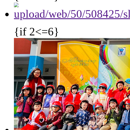
{if 2<=6}