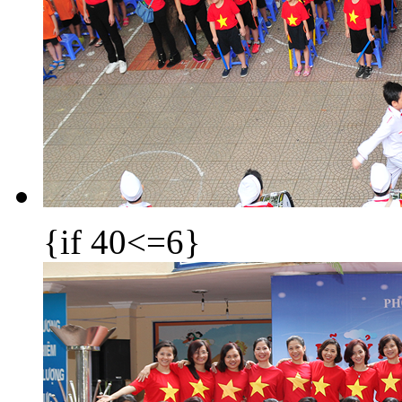
{if 40<=6}