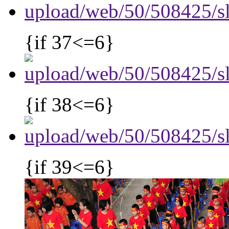
{if 37<=6}
{if 38<=6}
{if 39<=6}