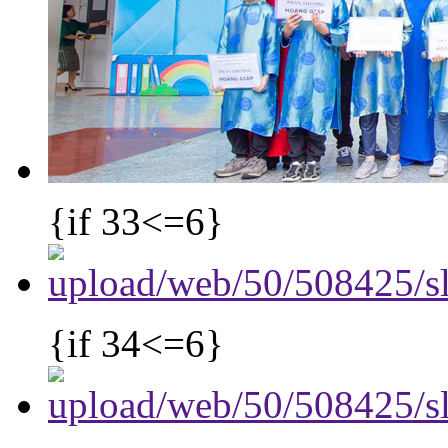
{if 33<=6}
{if 34<=6}