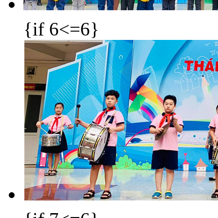
{if 6<=6}