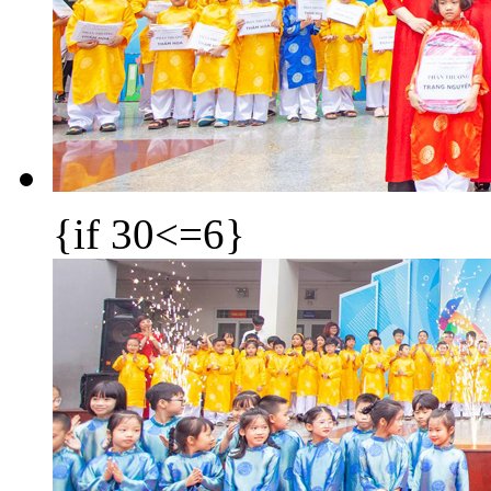
{if 30<=6}