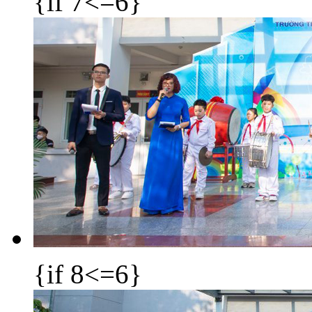
{if 7<=6}
{if 8<=6}