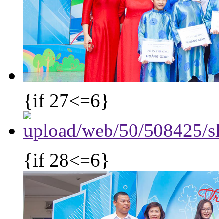
{if 27<=6}
{if 28<=6}