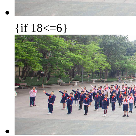
{if 18<=6}