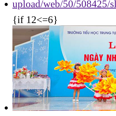
{if 12<=6}