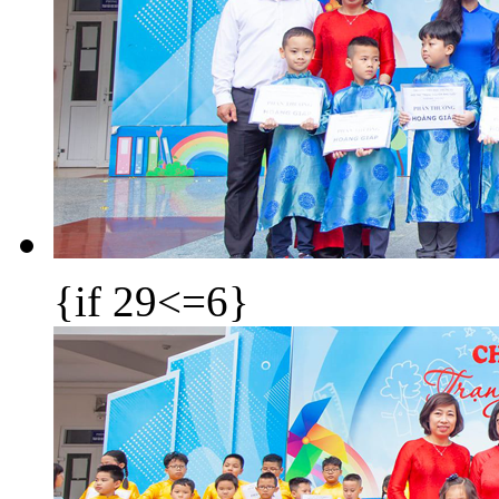
{if 29<=6}