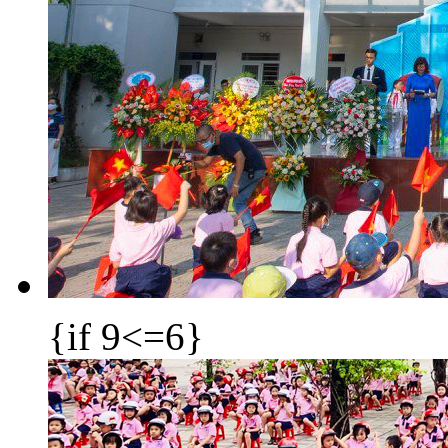
{if 9<=6}