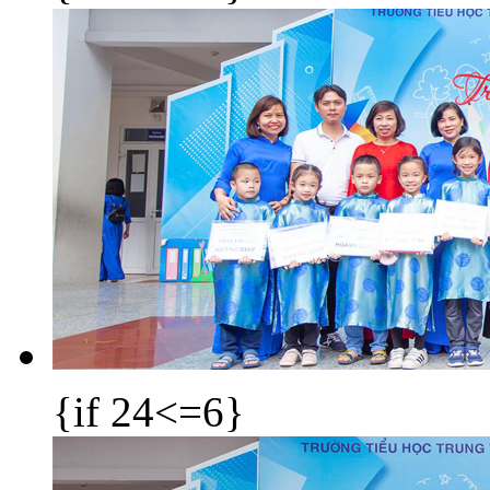
{if 24<=6}