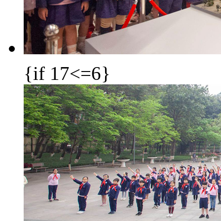
{if 17<=6}