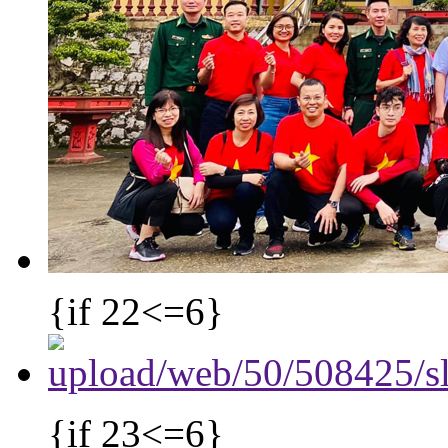
{if 22<=6}
{if 23<=6}