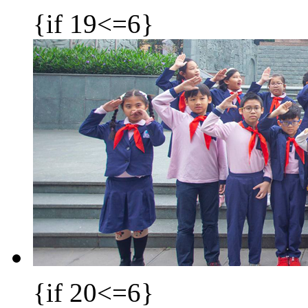
{if 19<=6}
{if 20<=6}