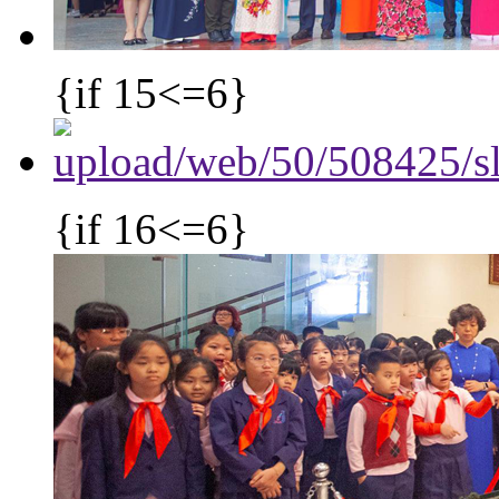
{if 15<=6}
{if 16<=6}