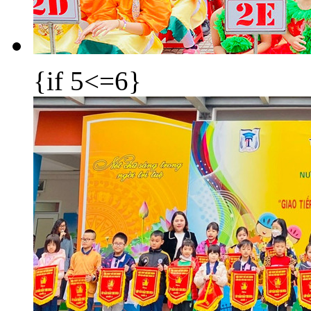
{if 5<=6}