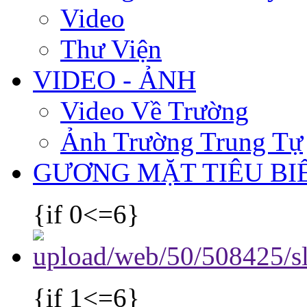
Video
Thư Viện
VIDEO - ẢNH
Video Về Trường
Ảnh Trường Trung Tự
GƯƠNG MẶT TIÊU BI
{if 0<=6}
{if 1<=6}