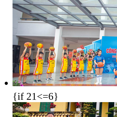
{if 21<=6}