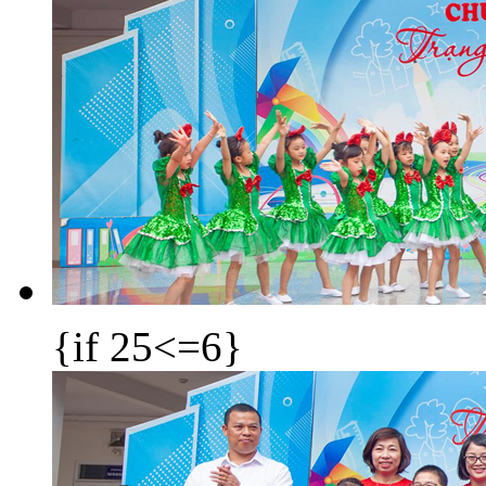
{if 25<=6}