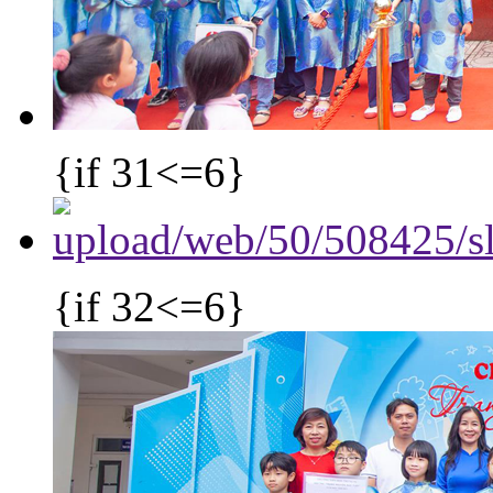
{if 31<=6}
{if 32<=6}