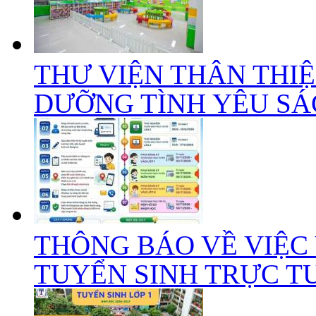
THƯ VIỆN THÂN THIỆ
DƯỠNG TÌNH YÊU SÁC
THÔNG BÁO VỀ VIỆC
TUYỂN SINH TRỰC TUY