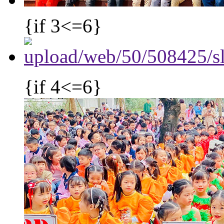
{if 3<=6}
{if 4<=6}