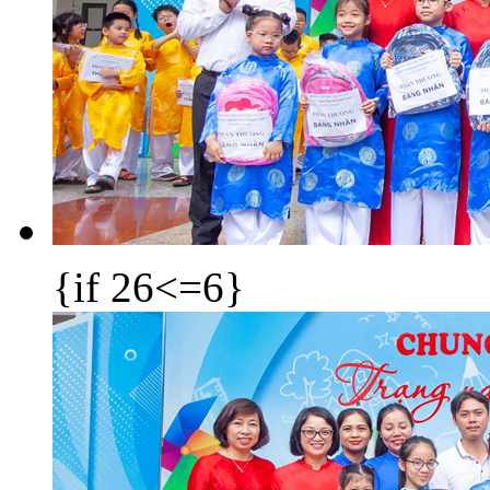
{if 26<=6}