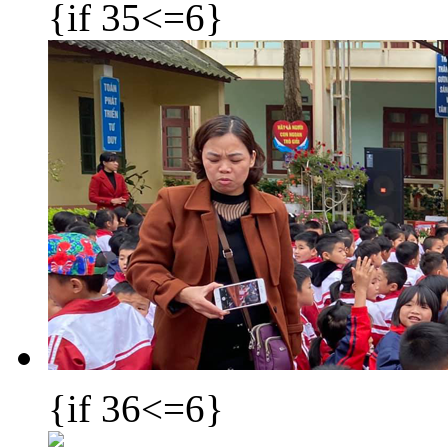
{if 35<=6}
{if 36<=6}