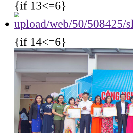
{if 13<=6}
{if 14<=6}