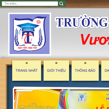
TRANG NHẤT
GIỚI THIỆU
THÔNG BÁO
DẠ