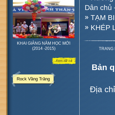
Dân chủ 
»
TẠM BI
»
KHÉP L
GIẢNG NĂM HỌC MỚI
Thực đơn ăn sáng tại căng - tin
Qu
(2014 -2015)
trường
khỏ
TRANG
Xem tất cả
Bản q
Rock Vầng Trăng
Địa ch