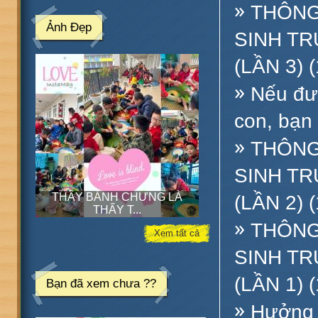
»
THÔNG
Ảnh Đẹp
SINH TR
(LẦN 3) 
»
Nếu đượ
con, bạn 
»
THÔNG
SINH TR
 BÁNH CHƯNG LÀ
(LẦN 2) 
LỄ HỘI XUÂN 2024
LỄ
THẤY T...
»
THÔNG
Xem tất cả
SINH TR
(LẦN 1) 
Bạn đã xem chưa ??
»
Hưởng 