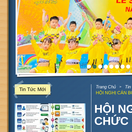
Trang Chủ
Tin
>
Tin Tức Mới
HỘI NGHỊ CÁN B
HỘI N
CHỨC 