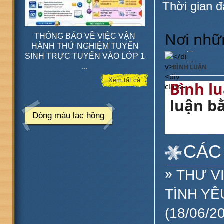
Thời gian đ
Nơi nhữn
 BÁO VỀ VIỆC VẬN
Nếu được chọn nơi bắt đầu cho
THỬ NGHIỆM TUYỂN
hành trình học tập của con, bạn
H
ỰC TUYẾN VÀO LỚP 1
sẽ chọn ...
SI
...
BÌNH LUẬN
Xem tất cả
Bình l
luận b
Dòng máu lạc hồng
CÁC
»
THƯ V
TÌNH YÊ
(18/06/2