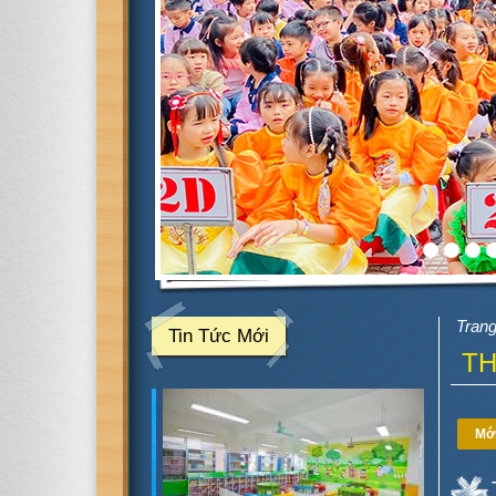
Tran
Tin Tức Mới
T
Mớ