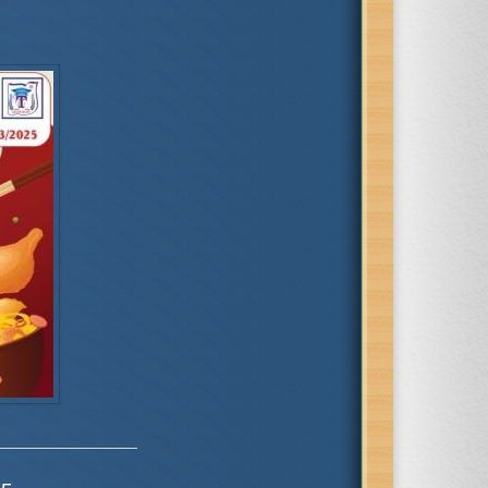
THÔNG BÁO VỀ VIỆC VẬN
Hưởng ứng Đại hội XIV Côn
HÀNH THỬ NGHIỆM TUYỂN
đoàn Việt Nam: Đoàn kết – D
NH TRỰC TUYẾN VÀO LỚP 1
chủ – Kỷ cươn...
...