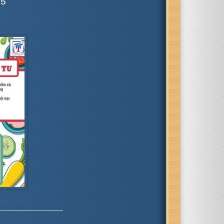
25
LỄ KẾT NẠP ĐẢNG VIÊN
MỚI...