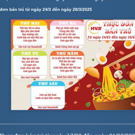
đơn bán trú từ ngày 24/3 đến ngày 28/3/2025
c chọn nơi bắt đầu cho
THÔNG BÁO VỀ VIỆC VẬN
ình học tập của con, bạn
HÀNH THỬ NGHIỆM TUYỂN
sẽ chọn ...
SINH TRỰC TUYẾN VÀO LỚP 1
SI
...