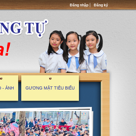
Đăng nhập
Đăng ký
 - ẢNH
GƯƠNG MẶT TIÊU BIỂU