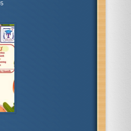
25
Về việc nghỉ rét của học sinh
Một hội thi bổ ích và hấp dẫn