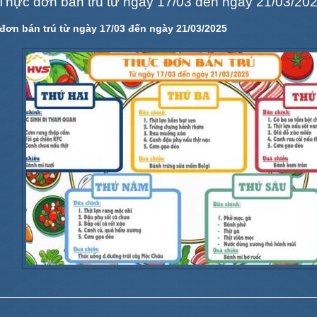
Thực đơn bán trú từ ngày 17/03 đến ngày 21/03/20
đơn bán trú từ ngày 17/03 đến ngày 21/03/2025
TRUNG TỰ SƯỞI ẤM BẢN
ẾT HỌC KỲ I NĂM......
CAO-...