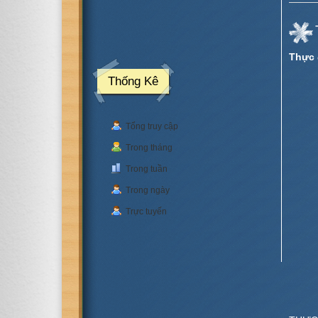
Thực 
Thống Kê
Tổng truy cập
Trong tháng
Trong tuần
Trong ngày
Trực tuyến