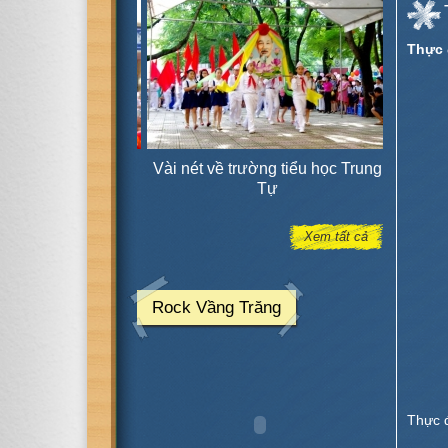
Thực 
ờng tiểu học Trung
KHAI GIẢNG NĂM HỌC MỚI
Thực đơ
Tự
(2014 -2015)
Xem tất cả
Rock Vầng Trăng
Thực 