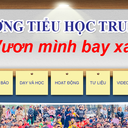
 BÁO
DẠY VÀ HỌC
HOẠT ĐỘNG
TƯ LIỆU
VIDEO