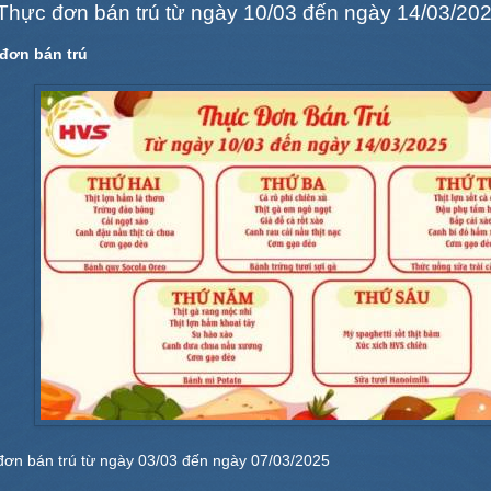
Thực đơn bán trú từ ngày 10/03 đến ngày 14/03/20
đơn bán trú
n ăn sáng tại căng - tin
Quy định nghỉ học, đảm bảo sức
trường
khỏe và phòng chống rét cho học
sinh....
đơn bán trú từ ngày 03/03 đến ngày 07/03/2025