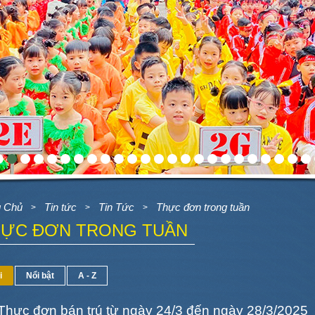
g Chủ
Tin tức
Tin Tức
Thực đơn trong tuần
>
>
>
HỰC ĐƠN TRONG TUẦN
i
Nổi bật
A - Z
Thực đơn bán trú từ ngày 24/3 đến ngày 28/3/2025