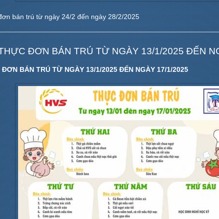
ơn bán trú từ ngày 24/2 đến ngày 28/2/2025
THỰC ĐƠN BÁN TRÚ TỪ NGÀY 13/1/2025 ĐẾN NG
ĐƠN BÁN TRÚ TỪ NGÀY 13/1/2025 ĐẾN NGÀY 17/1/2025