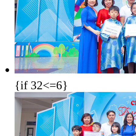
{if 32<=6}