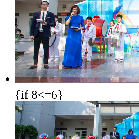
{if 8<=6}