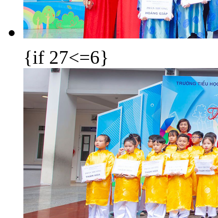
{if 27<=6}