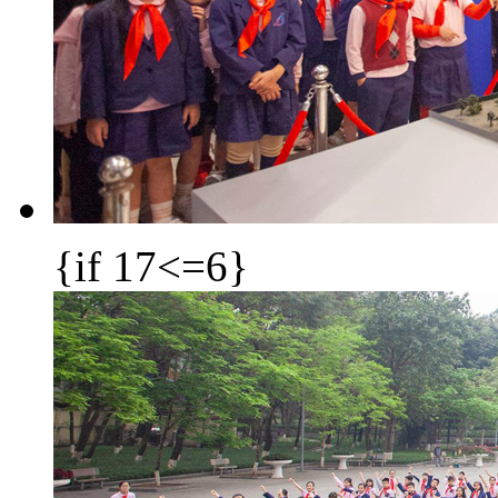
{if 17<=6}