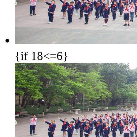
{if 18<=6}