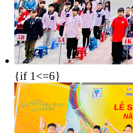
{if 1<=6}