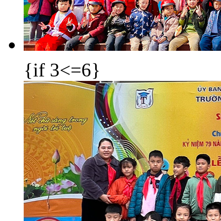
{if 3<=6}