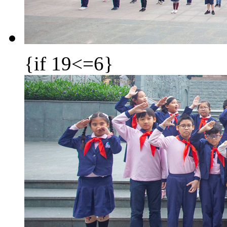
{if 19<=6}