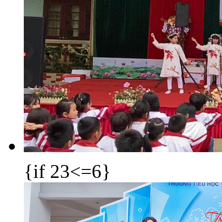
{if 23<=6}