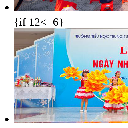
{if 12<=6}