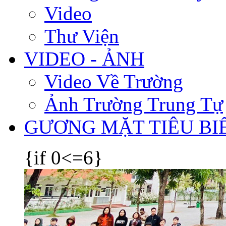
Video
Thư Viện
VIDEO - ẢNH
Video Về Trường
Ảnh Trường Trung Tự
GƯƠNG MẶT TIÊU BI
{if 0<=6}