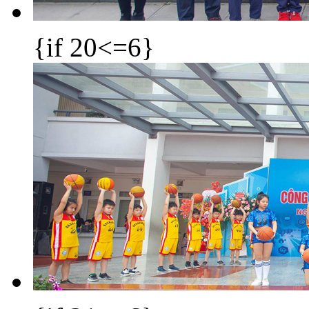
{if 20<=6}