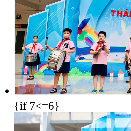
{if 7<=6}