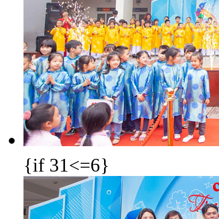
{if 31<=6}