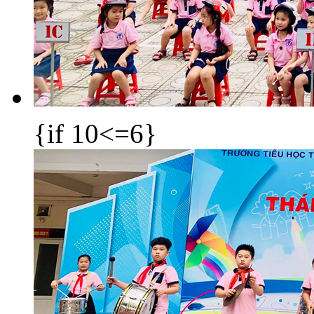
{if 10<=6}