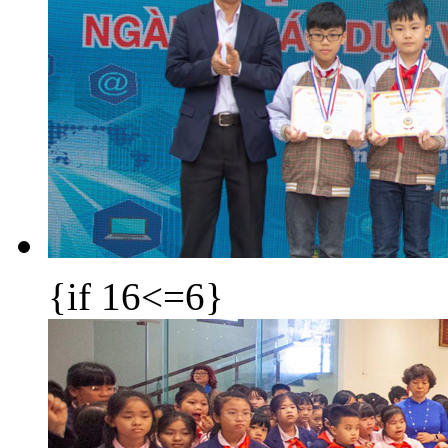
{if 16<=6}