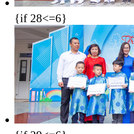
{if 28<=6}