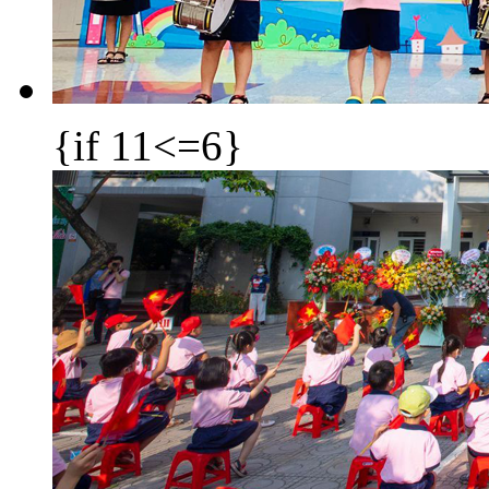
{if 11<=6}