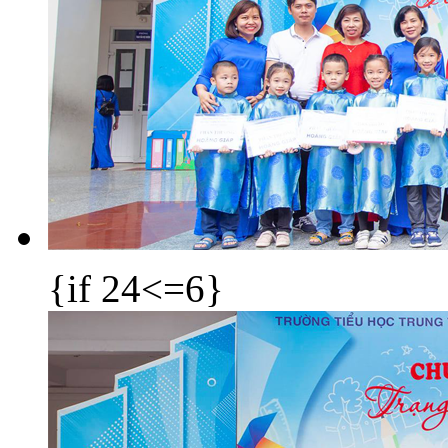
{if 24<=6}