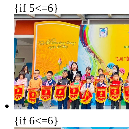
{if 5<=6}
{if 6<=6}