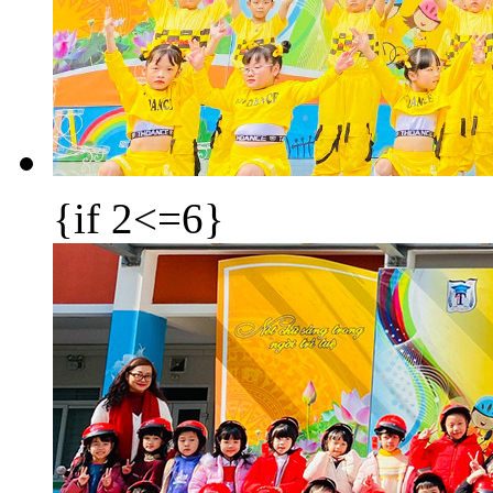
{if 2<=6}