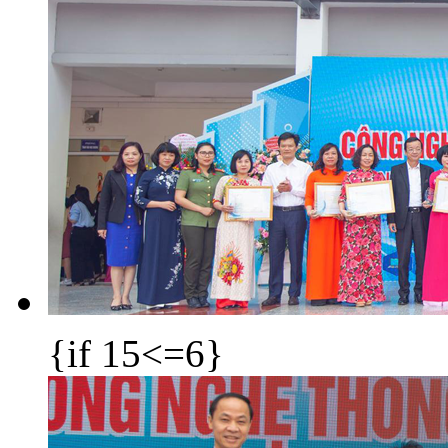
{if 15<=6}