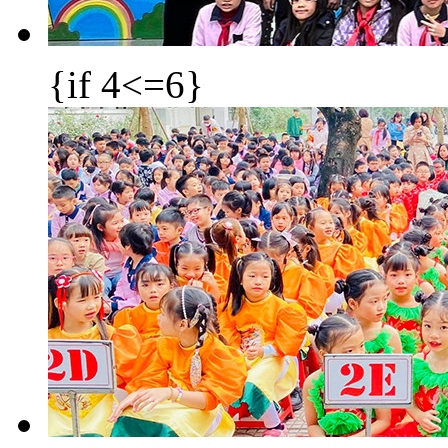
{if 4<=6}