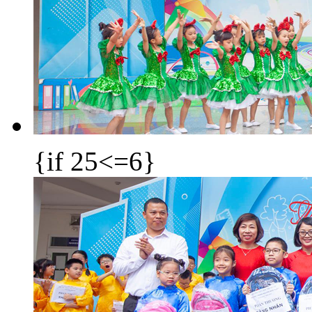
{if 25<=6}