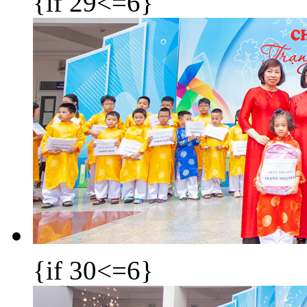
{if 29<=6}
{if 30<=6}