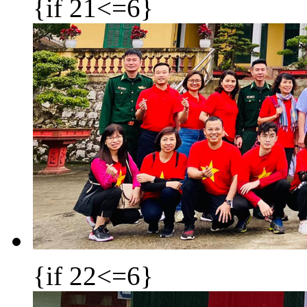
{if 21<=6}
{if 22<=6}