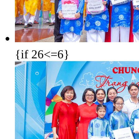
{if 26<=6}