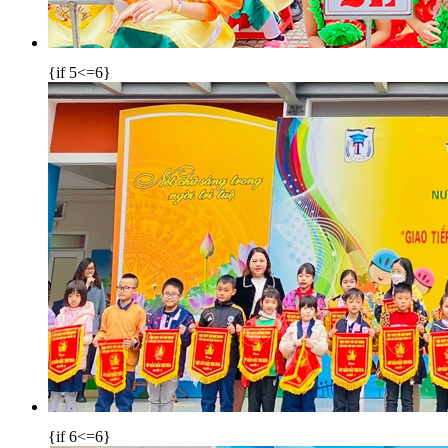
{if 5<=6}
{if 6<=6}