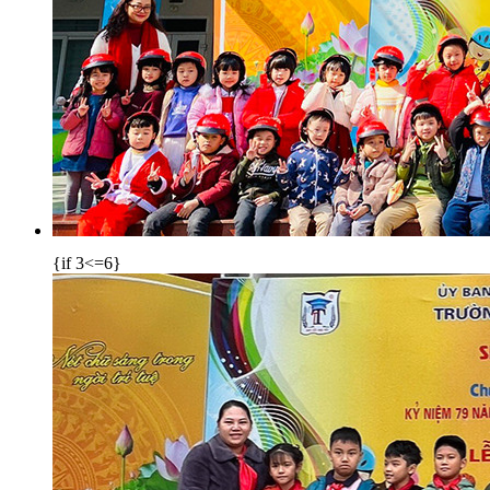
{if 3<=6}