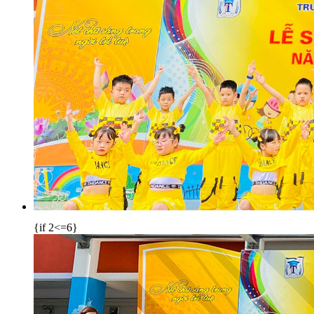
{if 2<=6}