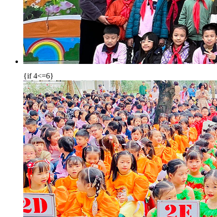
{if 4<=6}