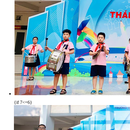
{if 7<=6}