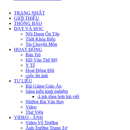
TRANG NHẤT
GIỚI THIỆU
THÔNG BÁO
DẠY VÀ HỌC
Nội Dung Ôn Tập
Thời Khóa Biểu
Tin Chuyên Môn
HOẠT ĐỘNG
Bán Trú
HĐ Văn Thể Mỹ
Y Tế
Hoạt Động Đội
cuộc thi ảnh
TƯ LIỆU
Bài Giảng Giáo Án
Sáng kiến kinh nghiệm
-Link tổng hợp bài viết
Những Bài Văn Hay
Video
Thư Viện
VIDEO - ẢNH
Video Về Trường
Ảnh Trường Trung Tự