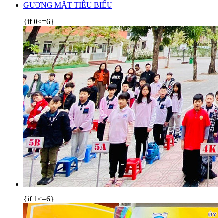
GƯƠNG MẶT TIÊU BIỂU
{if 0<=6}
{if 1<=6}