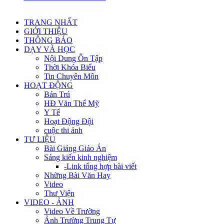
TRANG NHẤT
GIỚI THIỆU
THÔNG BÁO
DẠY VÀ HỌC
Nội Dung Ôn Tập
Thời Khóa Biểu
Tin Chuyên Môn
HOẠT ĐỘNG
Bán Trú
HĐ Văn Thể Mỹ
Y Tế
Hoạt Động Đội
cuộc thi ảnh
TƯ LIỆU
Bài Giảng Giáo Án
Sáng kiến kinh nghiệm
-Link tổng hợp bài viết
Những Bài Văn Hay
Video
Thư Viện
VIDEO - ẢNH
Video Về Trường
Ảnh Trường Trung Tự