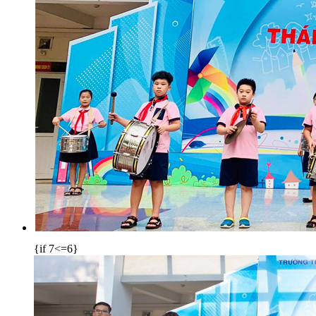
{if 7<=6}