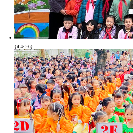
{if 4<=6}