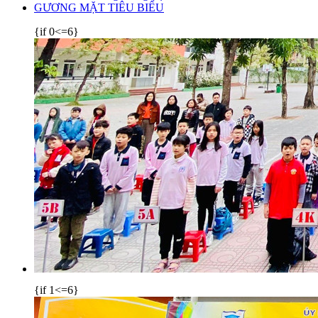
GƯƠNG MẶT TIÊU BIỂU
{if 0<=6}
{if 1<=6}