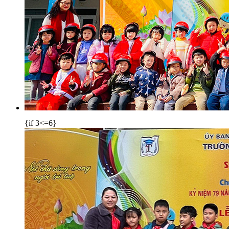
{if 3<=6}