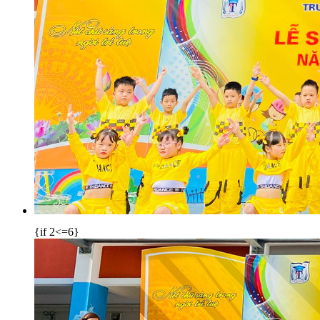
{if 2<=6}