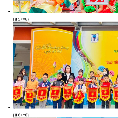
{if 5<=6}
{if 6<=6}