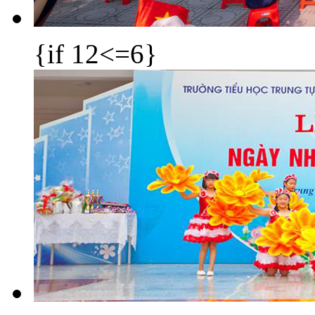
{if 12<=6}