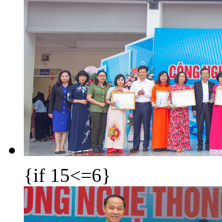
{if 15<=6}