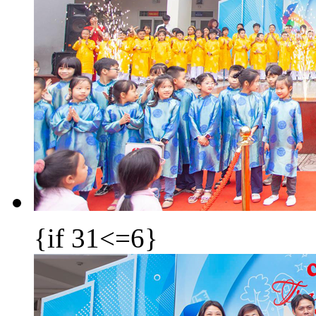
{if 31<=6}