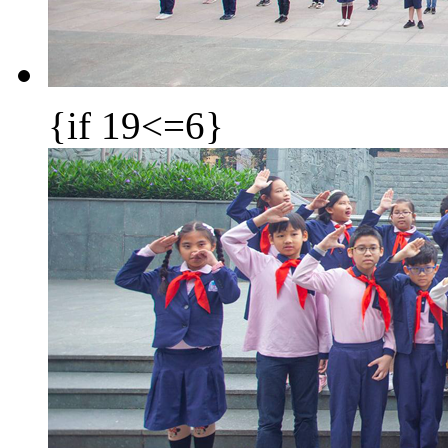
{if 19<=6}