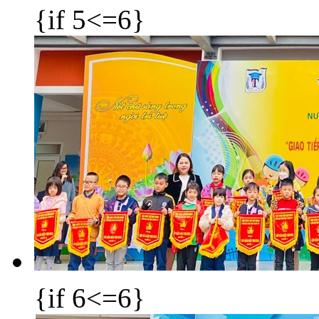
{if 5<=6}
{if 6<=6}