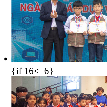
{if 16<=6}