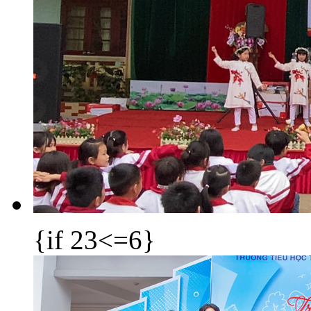
{if 23<=6}