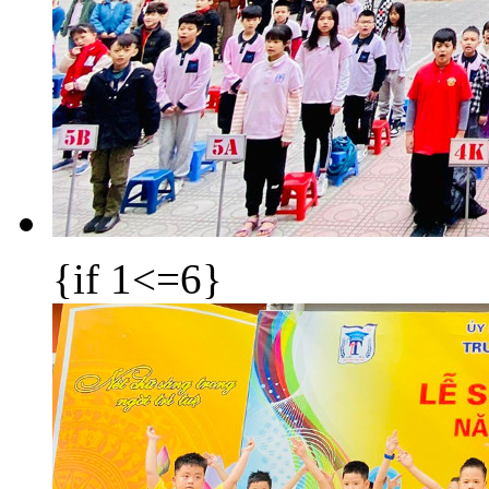
{if 1<=6}