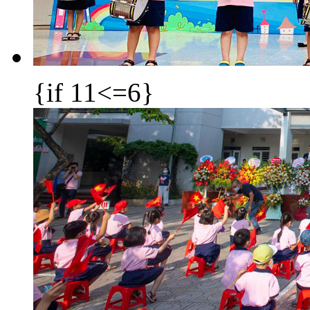
{if 11<=6}