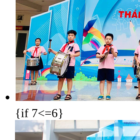
{if 7<=6}