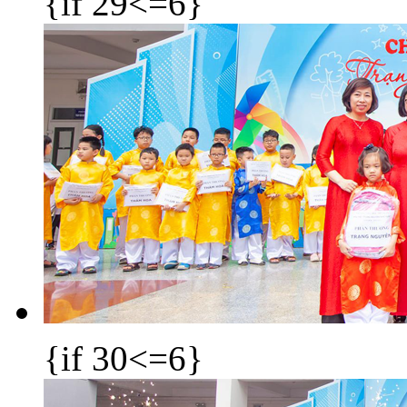
{if 29<=6}
{if 30<=6}