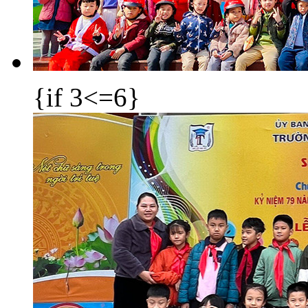
{if 3<=6}