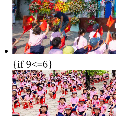
{if 9<=6}