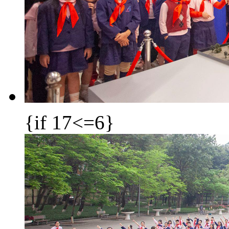
{if 17<=6}