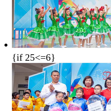
{if 25<=6}