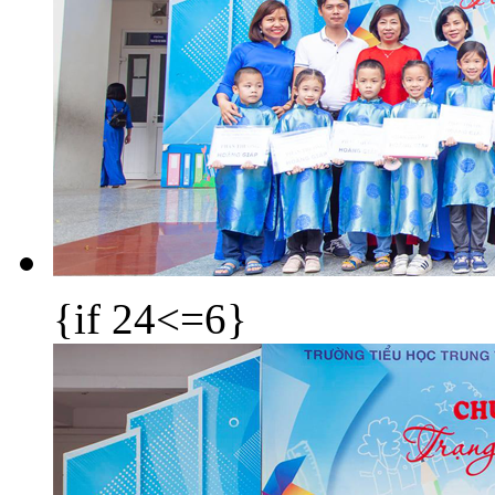
{if 24<=6}