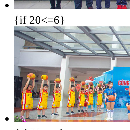
{if 20<=6}