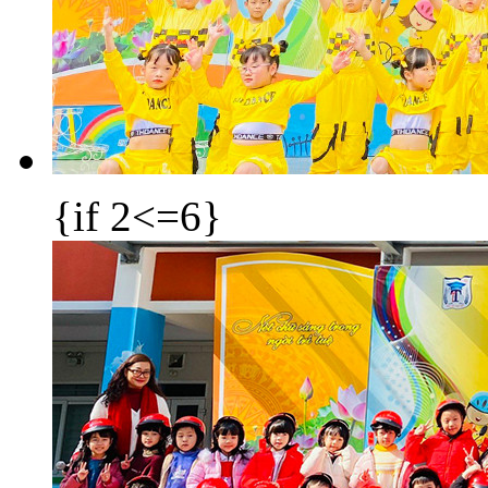
{if 2<=6}