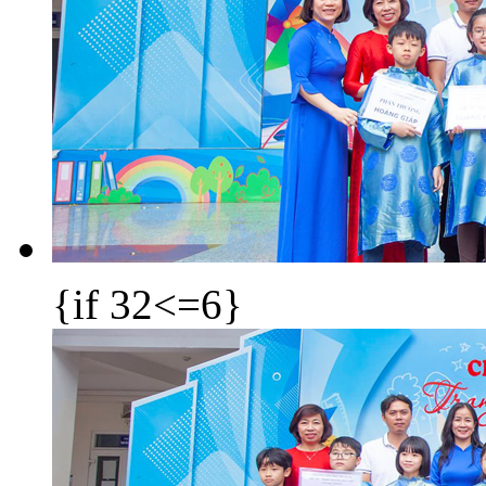
{if 32<=6}