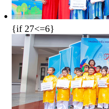
{if 27<=6}