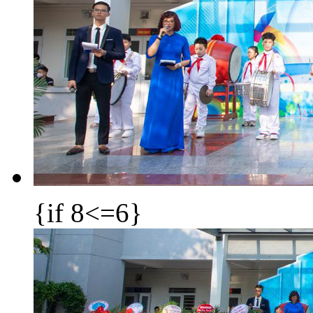
{if 8<=6}