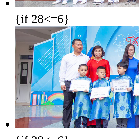
{if 28<=6}