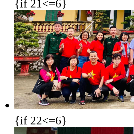
{if 21<=6}
{if 22<=6}