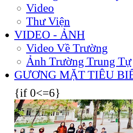
Video
Thư Viện
VIDEO - ẢNH
Video Về Trường
Ảnh Trường Trung Tự
GƯƠNG MẶT TIÊU BI
{if 0<=6}