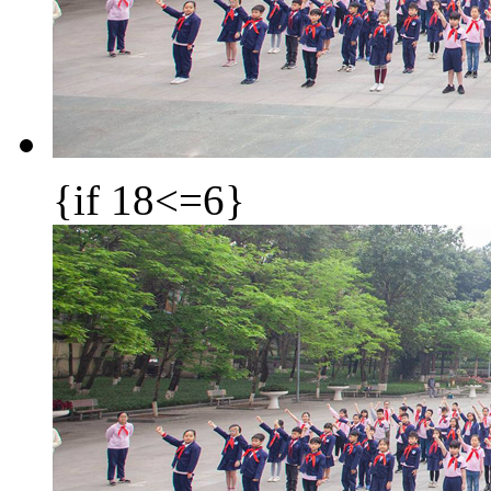
{if 18<=6}