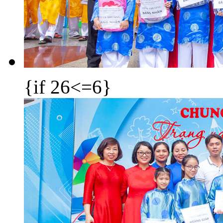
{if 26<=6}