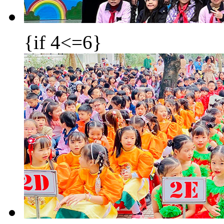
{if 4<=6}