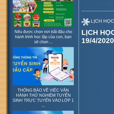
LỊCH HỌC
LỊCH HỌC
Nếu được chọn nơi bắt đầu cho
hành trình học tập của con, bạn
19/4/2020
sẽ chọn ...
THÔNG BÁO VỀ VIỆC VẬN
HÀNH THỬ NGHIỆM TUYỂN
SINH TRỰC TUYẾN VÀO LỚP 1
...