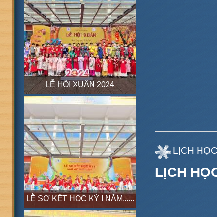
LỄ HỘI XUÂN 2024
LỊCH HỌC 
LỊCH HỌC
LỄ SƠ KẾT HỌC KỲ I NĂM......