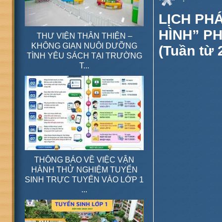
1 – ĐÀI 
LỊCH PH
HÌNH” PH
THƯ VIỆN THÂN THIỆN –
KHÔNG GIAN NUÔI DƯỠNG
(Tuần từ 
TÌNH YÊU SÁCH TẠI TRƯỜNG
T...
THÔNG BÁO VỀ VIỆC VẬN
HÀNH THỬ NGHIỆM TUYỂN
SINH TRỰC TUYẾN VÀO LỚP 1
...