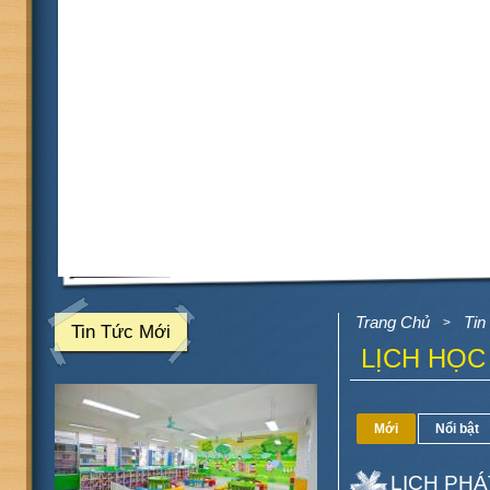
Trang Chủ
Tin
>
Tin Tức Mới
LỊCH HỌC
Mới
Nổi bật
LỊCH PH