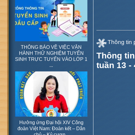
Thông tin 
THÔNG BÁO VỀ VIỆC VẬN
HÀNH THỬ NGHIỆM TUYỂN
Thông tin
SINH TRỰC TUYẾN VÀO LỚP 1
tuần 13 -
...
Hưởng ứng Đại hội XIV Công
đoàn Việt Nam: Đoàn kết – Dân
chủ – Kỷ cươn...