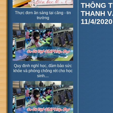
THÔNG T
THANH V
Thực đơn ăn sáng tại căng - tin
trường
11/4/202
Quy định nghỉ học, đảm bảo sức
khỏe và phòng chống rét cho học
sinh....