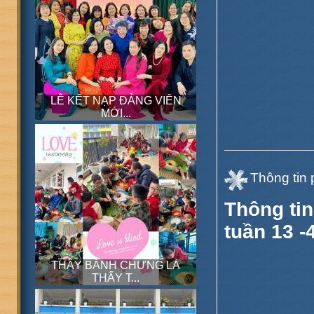
LỄ KẾT NẠP ĐẢNG VIÊN
MỚI...
Thông tin 
Thông tin
tuần 13 -
THẤY BÁNH CHƯNG LÀ
THẤY T...