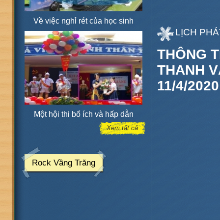
Về việc nghỉ rét của học sinh
LỊCH PHÁ
THÔNG T
THANH V
11/4/202
Một hội thi bổ ích và hấp dẫn
Xem tất cả
Rock Vầng Trăng