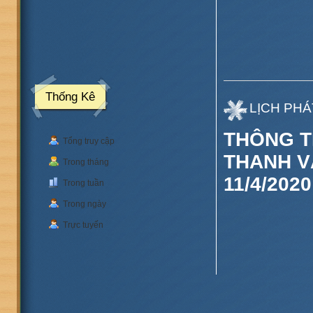
Thống Kê
LỊCH PHÁ
THÔNG T
Tổng truy cập
THANH V
Trong tháng
11/4/202
Trong tuần
Trong ngày
Trực tuyến