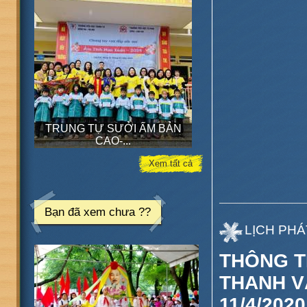
TRUNG TỰ SƯỞI ẤM BẢN
CAO-...
Xem tất cả
Bạn đã xem chưa ??
LỊCH PHÁ
THÔNG T
THANH V
11/4/202