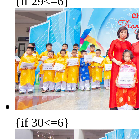
{if 29<=6}
{if 30<=6}