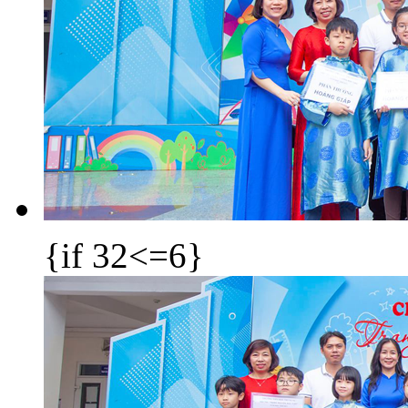
{if 32<=6}