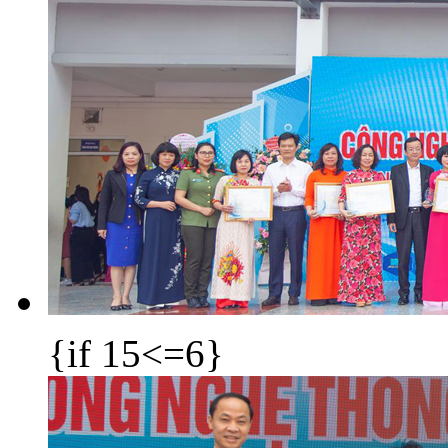
{if 15<=6}