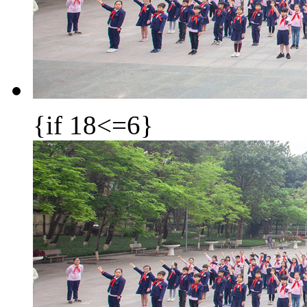
{if 18<=6}