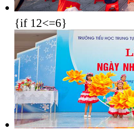
{if 12<=6}