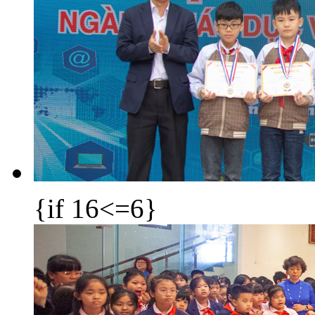
{if 16<=6}