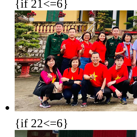
{if 21<=6}
{if 22<=6}