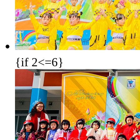
{if 2<=6}