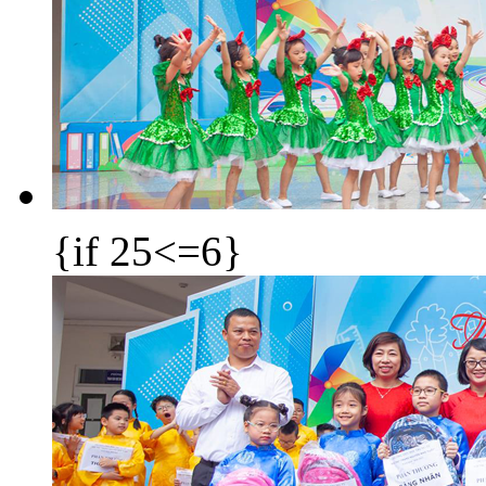
{if 25<=6}