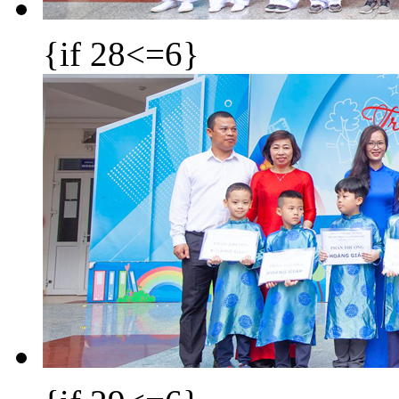
{if 28<=6}