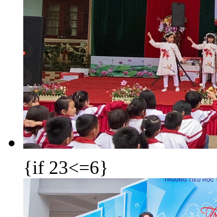
{if 23<=6}