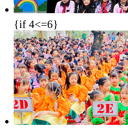
{if 4<=6}