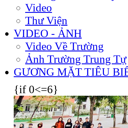
Video
Thư Viện
VIDEO - ẢNH
Video Về Trường
Ảnh Trường Trung Tự
GƯƠNG MẶT TIÊU BI
{if 0<=6}