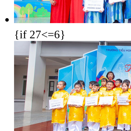
{if 27<=6}