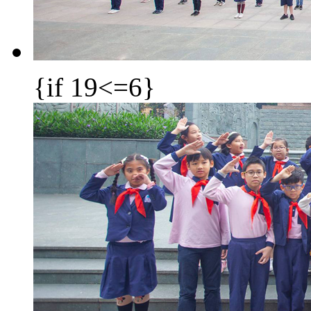
{if 19<=6}