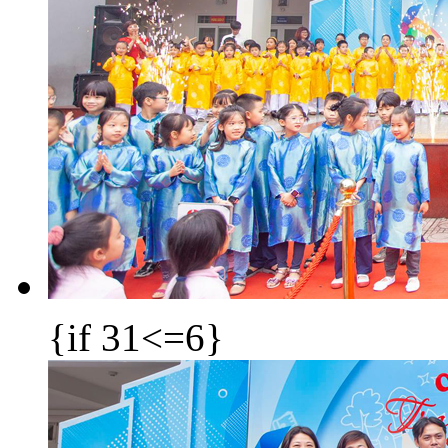
{if 31<=6}