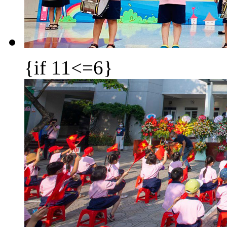
{if 11<=6}