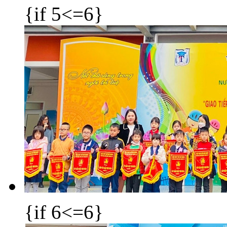
{if 5<=6}
{if 6<=6}