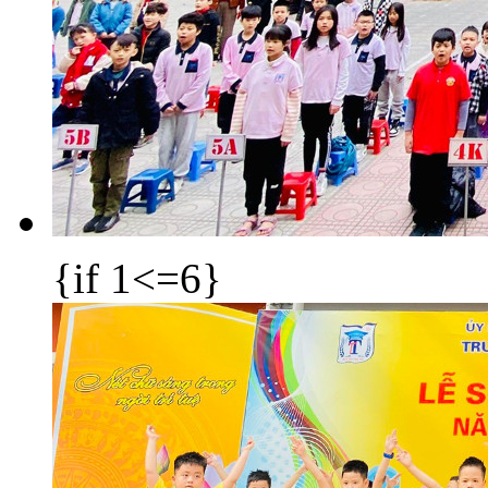
{if 1<=6}