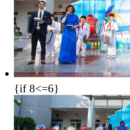
{if 8<=6}