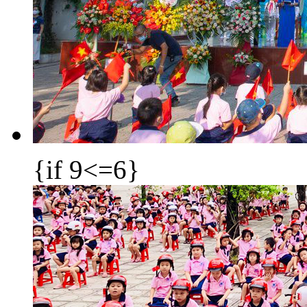
{if 9<=6}