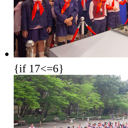
{if 17<=6}