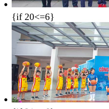
{if 20<=6}