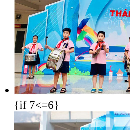
{if 7<=6}