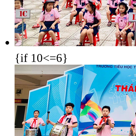
{if 10<=6}