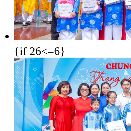
{if 26<=6}