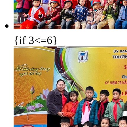
{if 3<=6}