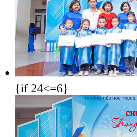
{if 24<=6}