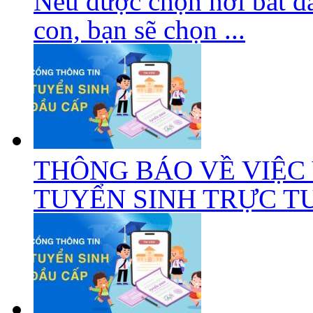
Nếu được chọn nơi bắt đầ
con, bạn sẽ chọn ...
THÔNG BÁO VỀ VIỆC
TUYỂN SINH TRỰC TUY