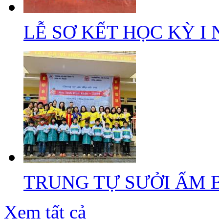
LỄ SƠ KẾT HỌC KỲ I N
TRUNG TỰ SƯỞI ẤM B
Xem tất cả