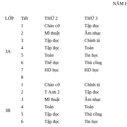
NĂM HỌ
LỚP
Tiết
THỨ 2
THỨ 3
1
Chào cờ
Tập đọc
2
Mĩ thuật
Âm nhạc
3
Tập đọc
Chính tả
4
Tập đọc
Toán
3A
5
Toán
Tin học
6
Thể dục
Thủ công
7
HD học
HD học
8
1
Chào cờ
Chính tả
2
T Anh 2
Tập đọc
3
Mĩ thuật
Âm nhạc
4
Toán
Toán
3B
5
Tập đọc
Thủ công
6
Tập đọc
Tin học