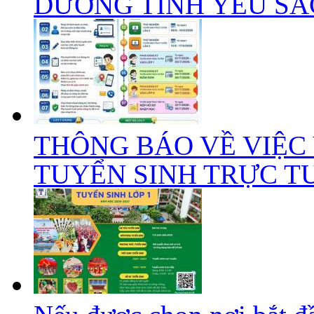
DƯỠNG TÌNH YÊU SÁC
THÔNG BÁO VỀ VIỆC
TUYỂN SINH TRỰC TUY