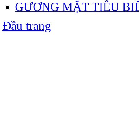
GƯƠNG MẶT TIÊU BI
Đầu trang
Bản quyền thuộc về 
Địa chỉ: Số 3 ngõ 4A Đặ
Điện thoạ
Cô Nguyễn Thị Thanh 