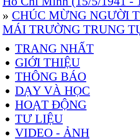
Hồ Chí Minh (15/5/1941 - 
»
CHÚC MỪNG NGƯỜI T
MÁI TRƯỜNG TRUNG TỰ 
TRANG NHẤT
GIỚI THIỆU
THÔNG BÁO
DẠY VÀ HỌC
HOẠT ĐỘNG
TƯ LIỆU
VIDEO - ẢNH