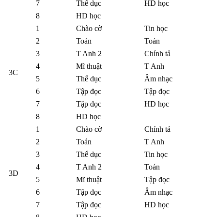
7
Thể dục
HD học
8
HD học
1
Chào cờ
Tin học
2
Toán
Toán
3
T Anh 2
Chính tả
4
Mĩ thuật
T Anh
3C
5
Thể dục
Âm nhạc
6
Tập đọc
Tập đọc
7
Tập đọc
HD học
8
HD học
1
Chào cờ
Chính tả
2
Toán
T Anh
3
Thể dục
Tin học
4
T Anh 2
Toán
3D
5
Mĩ thuật
Tập đọc
6
Tập đọc
Âm nhạc
7
Tập đọc
HD học