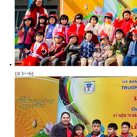
{if 3<=6}