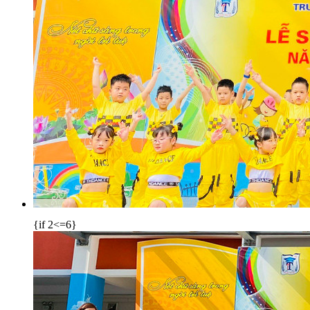
{if 2<=6}