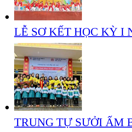
LỄ SƠ KẾT HỌC KỲ I N
TRUNG TỰ SƯỞI ẤM B