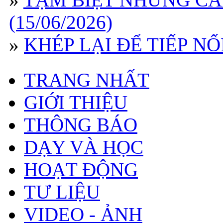
(15/06/2026)
»
KHÉP LẠI ĐỂ TIẾP NỐI 
TRANG NHẤT
GIỚI THIỆU
THÔNG BÁO
DẠY VÀ HỌC
HOẠT ĐỘNG
TƯ LIỆU
VIDEO - ẢNH