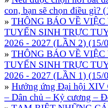
con, bạn sẽ chọn điều gì? 
»
THÔNG BÁO VỀ VIỆC
TUYỂN SINH TRỰC TU
2026 - 2027 (LẦN 2) (15/
»
THÔNG BÁO VỀ VIỆC
TUYỂN SINH TRỰC TU
2026 - 2027 (LẦN 1) (15/
»
Hưởng ứng Đại hội XIV 
– Dân chủ – Kỷ cương – Đổ
»
TẠM BIỆT NHỮNG CÁ