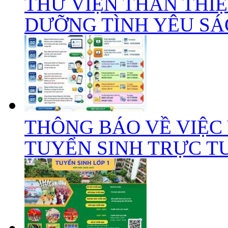
THƯ VIỆN THÂN THIỆ
DƯỠNG TÌNH YÊU SÁC
THÔNG BÁO VỀ VIỆC
TUYỂN SINH TRỰC TUY