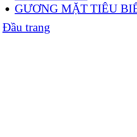
GƯƠNG MẶT TIÊU BI
Đầu trang
Bản quyền thuộc về 
Địa chỉ: Số 3 ngõ 4A Đặ
Điện thoạ
Cô Nguyễn Thị Thanh 