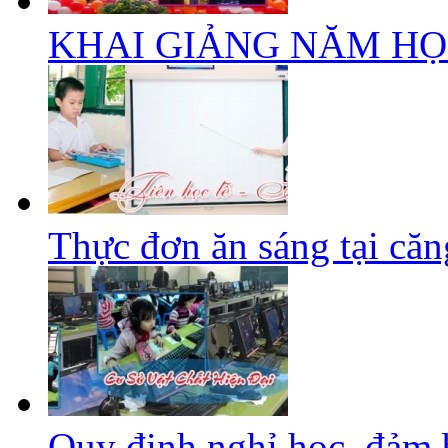
KHAI GIẢNG NĂM HỌC 
Thực đơn ăn sáng tại căng
Quy định nghỉ học, đảm 