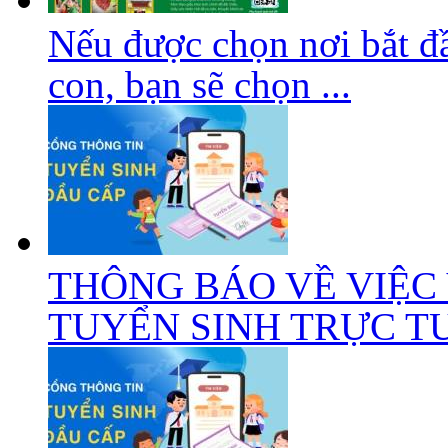
Nếu được chọn nơi bắt đầ
con, bạn sẽ chọn ...
THÔNG BÁO VỀ VIỆC
TUYỂN SINH TRỰC TUY