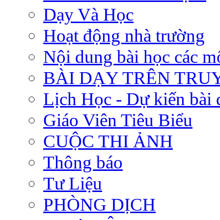
Dạy Và Học
Hoạt động nhà trường
Nội dung bài học các m
BÀI DẠY TRÊN TRUYỀ
Lịch Học - Dự kiến bài 
Giáo Viên Tiêu Biểu
CUỘC THI ẢNH
Thông báo
Tư Liệu
PHÒNG DỊCH