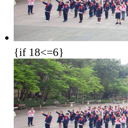
{if 18<=6}