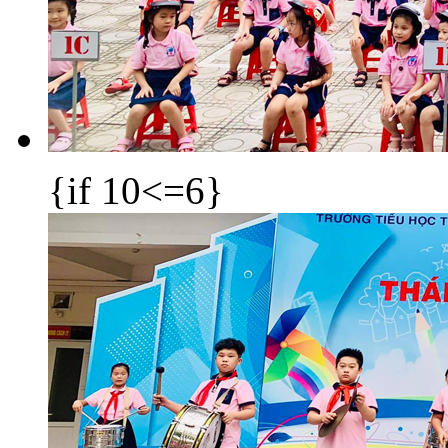
{if 10<=6}