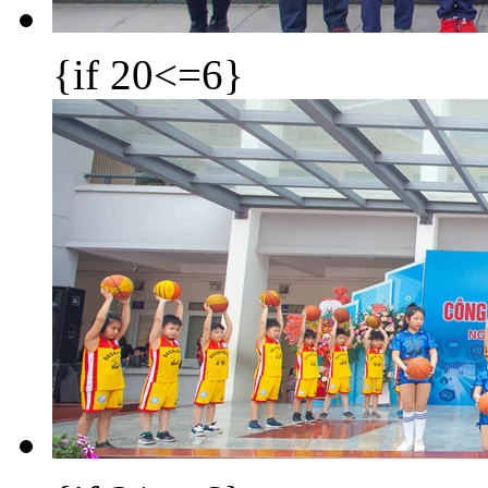
{if 20<=6}