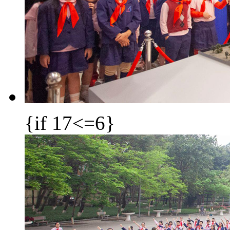
{if 17<=6}