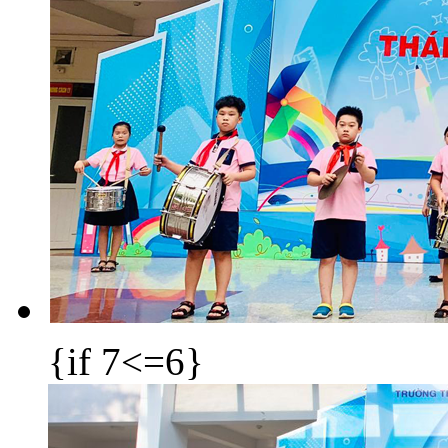
{if 7<=6}