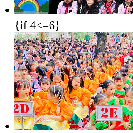
{if 4<=6}