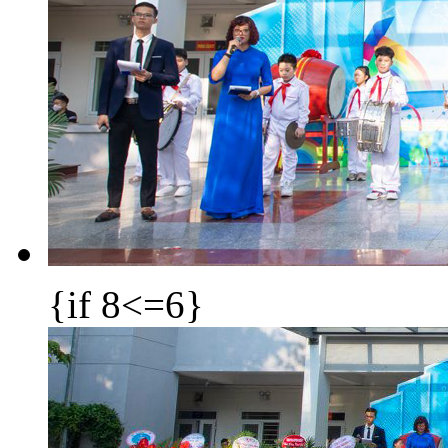
{if 8<=6}