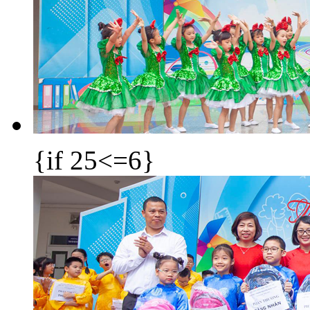
{if 25<=6}