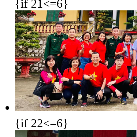
{if 21<=6}
{if 22<=6}