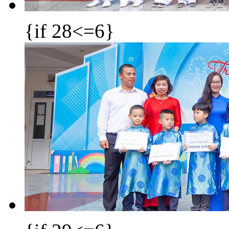
{if 28<=6}