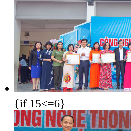
{if 15<=6}