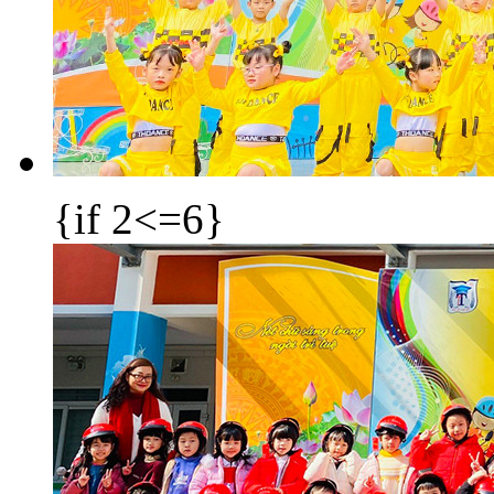
{if 2<=6}