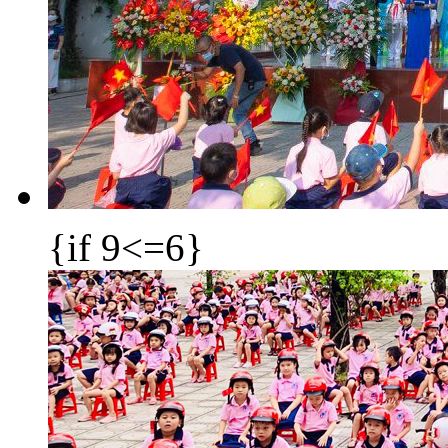
{if 9<=6}