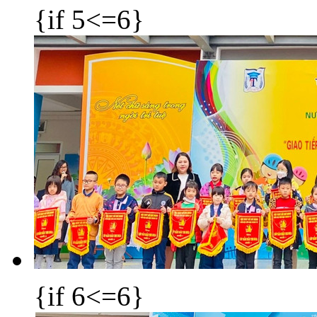
{if 5<=6}
{if 6<=6}