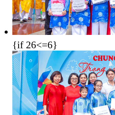
{if 26<=6}