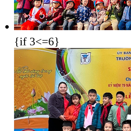
{if 3<=6}