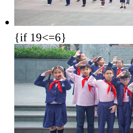
{if 19<=6}