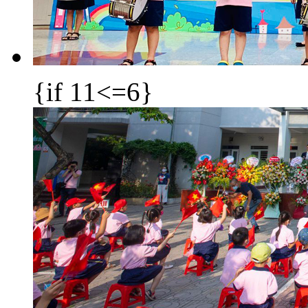
{if 11<=6}