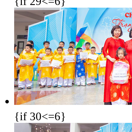
{if 29<=6}
{if 30<=6}