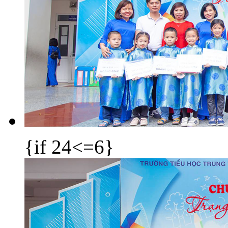
{if 24<=6}