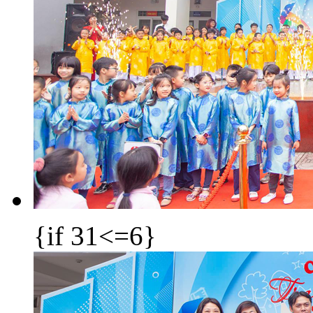
{if 31<=6}