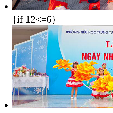
{if 12<=6}