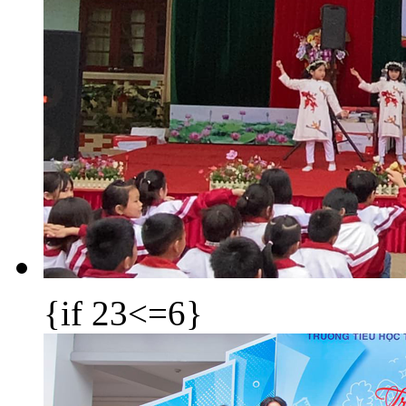
{if 23<=6}