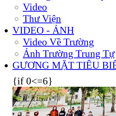
Video
Thư Viện
VIDEO - ẢNH
Video Về Trường
Ảnh Trường Trung Tự
GƯƠNG MẶT TIÊU BI
{if 0<=6}