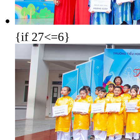
{if 27<=6}