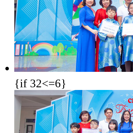
{if 32<=6}