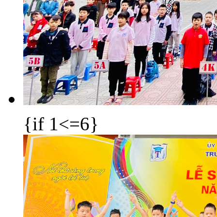
{if 1<=6}