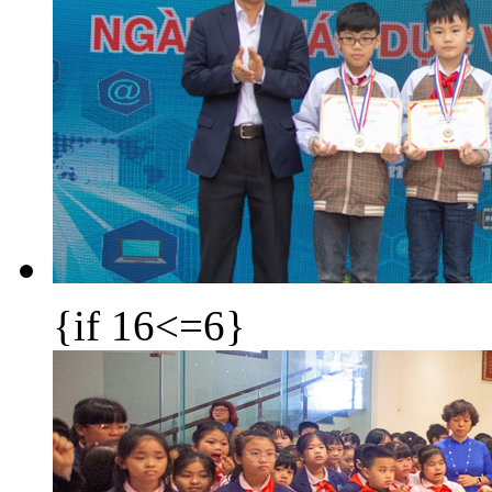
{if 16<=6}