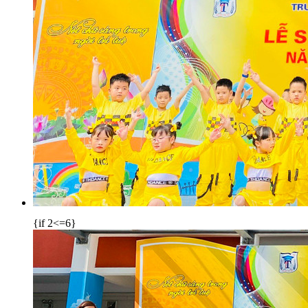
{if 2<=6}