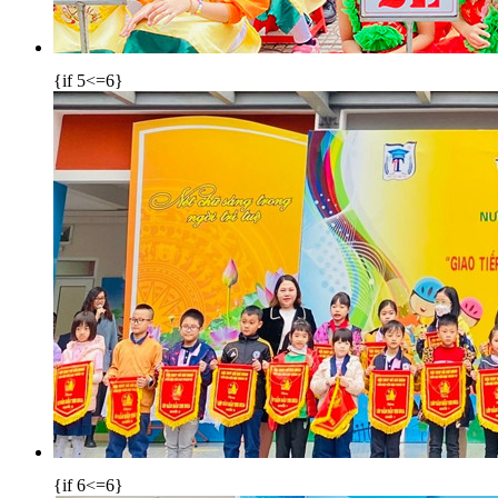
{if 5<=6}
{if 6<=6}