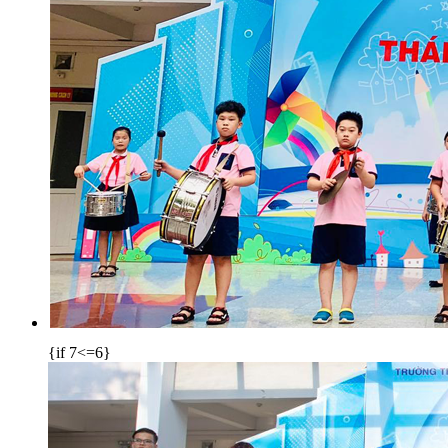
{if 7<=6}