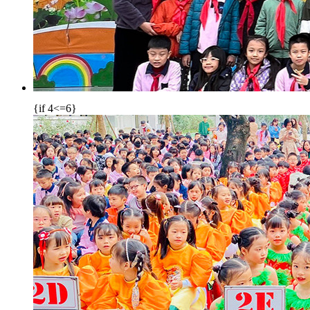
{if 4<=6}