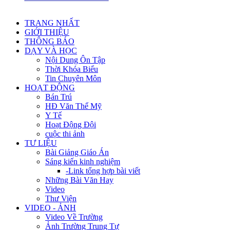
TRANG NHẤT
GIỚI THIỆU
THÔNG BÁO
DẠY VÀ HỌC
Nội Dung Ôn Tập
Thời Khóa Biểu
Tin Chuyên Môn
HOẠT ĐỘNG
Bán Trú
HĐ Văn Thể Mỹ
Y Tế
Hoạt Động Đội
cuộc thi ảnh
TƯ LIỆU
Bài Giảng Giáo Án
Sáng kiến kinh nghiệm
-Link tổng hợp bài viết
Những Bài Văn Hay
Video
Thư Viện
VIDEO - ẢNH
Video Về Trường
Ảnh Trường Trung Tự