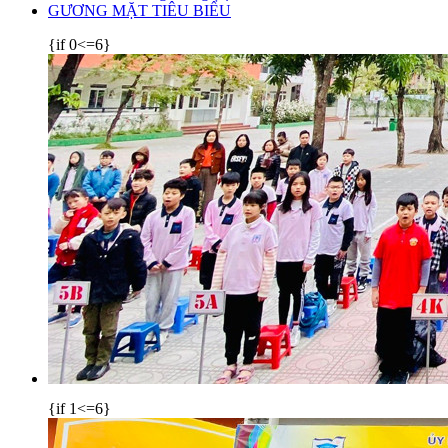
GƯƠNG MẶT TIÊU BIỂU
{if 0<=6}
{if 1<=6}