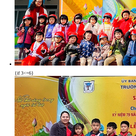
{if 3<=6}