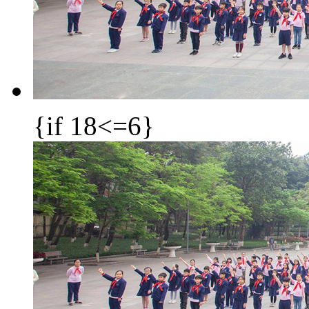
{if 18<=6}