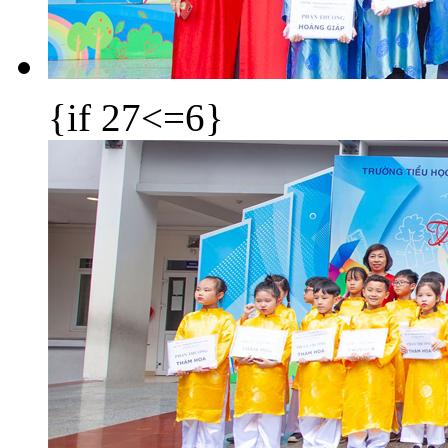
{if 27<=6}