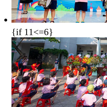
{if 11<=6}