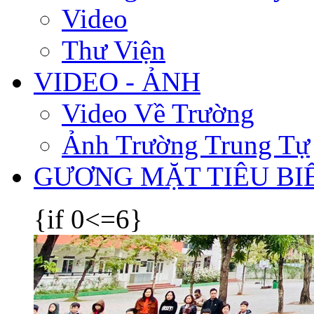
Video
Thư Viện
VIDEO - ẢNH
Video Về Trường
Ảnh Trường Trung Tự
GƯƠNG MẶT TIÊU BI
{if 0<=6}