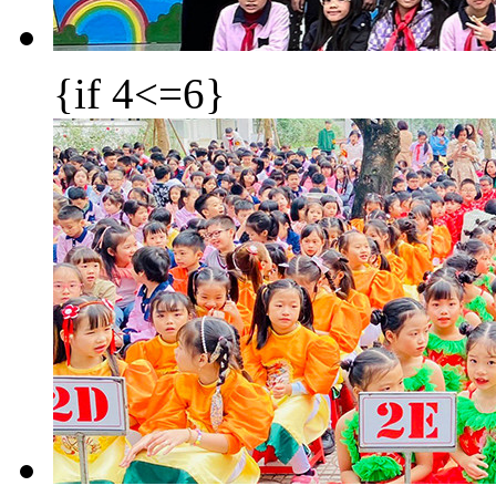
{if 4<=6}