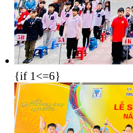
{if 1<=6}