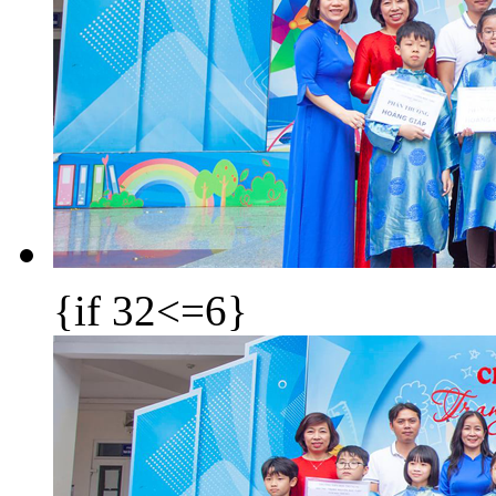
{if 32<=6}