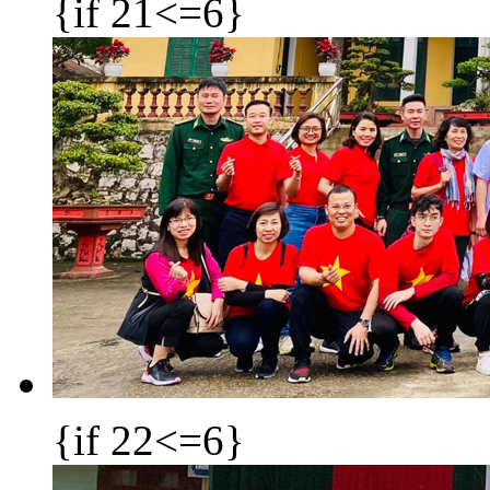
{if 21<=6}
{if 22<=6}