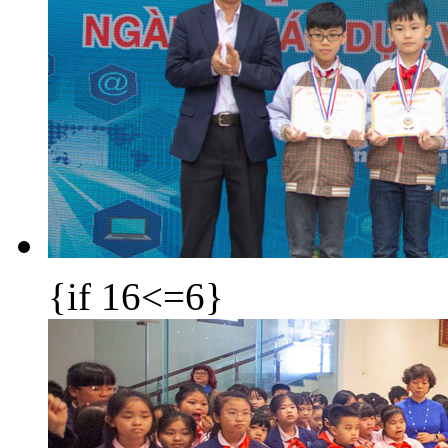
{if 16<=6}