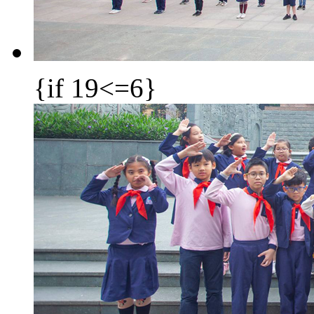
{if 19<=6}