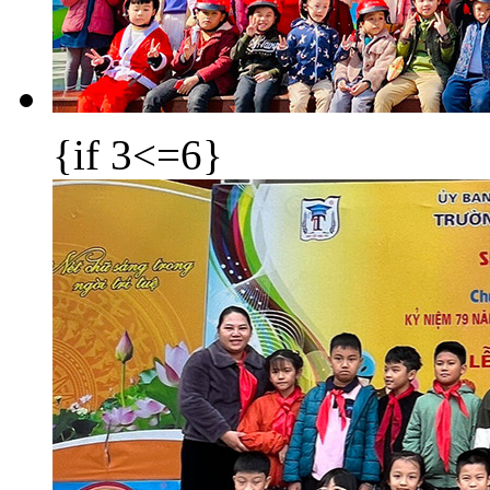
{if 3<=6}