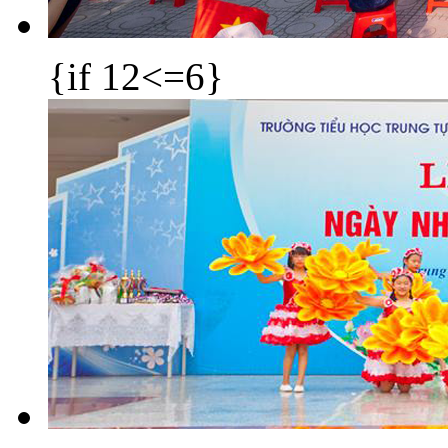
{if 12<=6}