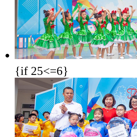
{if 25<=6}