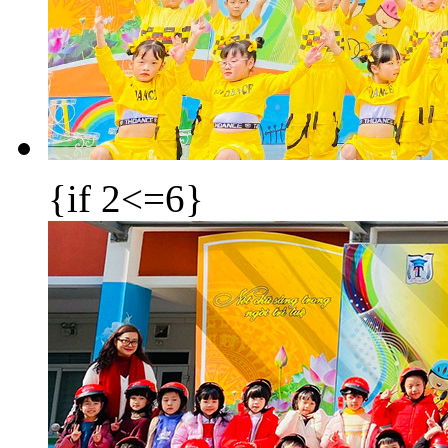
{if 2<=6}