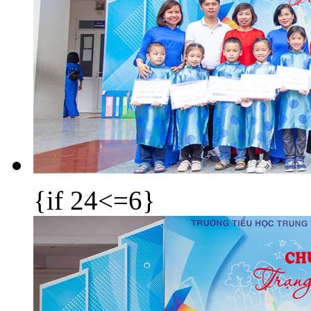
{if 24<=6}