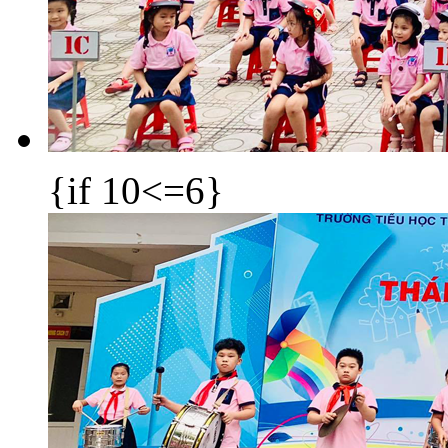
{if 10<=6}