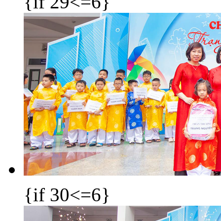
{if 29<=6}
{if 30<=6}