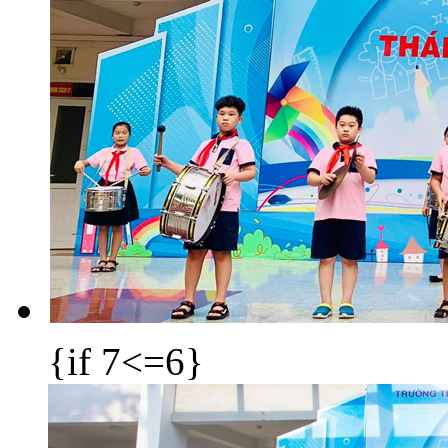
{if 7<=6}