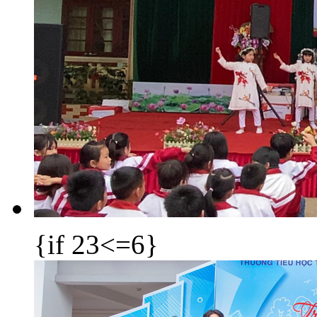
{if 23<=6}