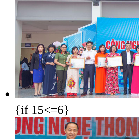
{if 15<=6}