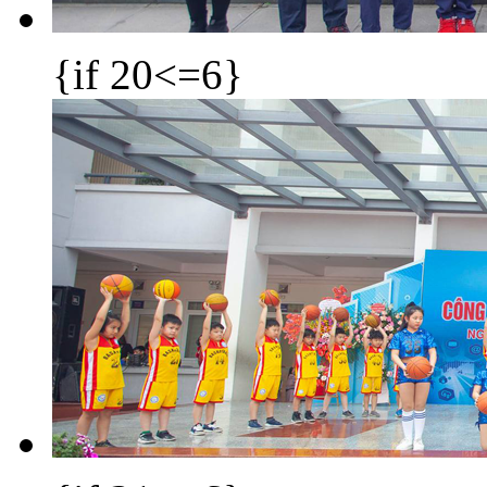
{if 20<=6}