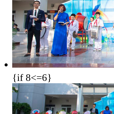
{if 8<=6}