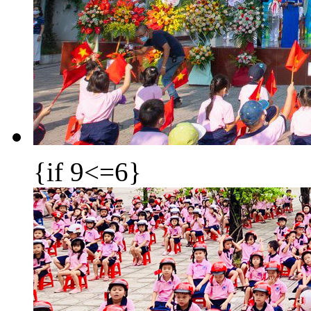
{if 9<=6}