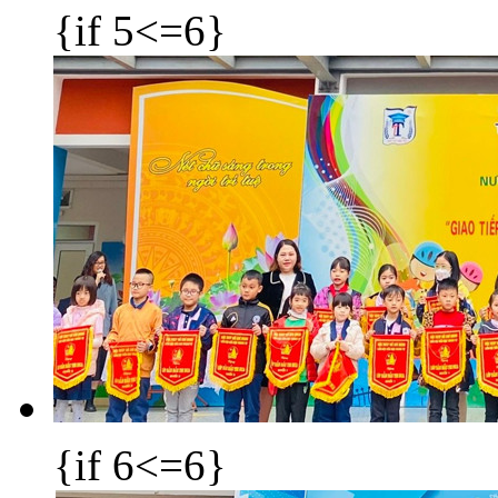
{if 5<=6}
{if 6<=6}