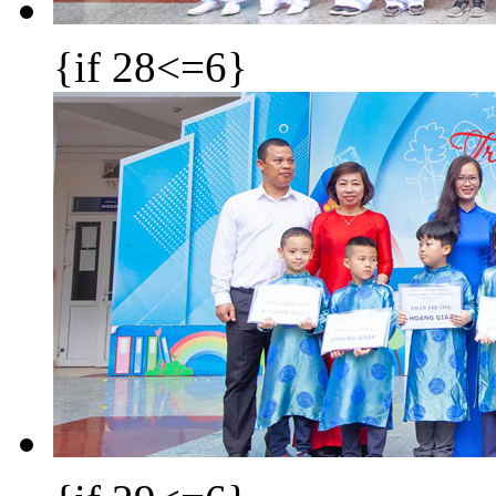
{if 28<=6}