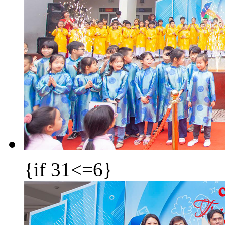
{if 31<=6}