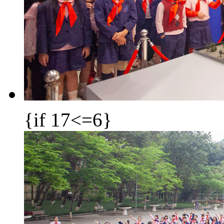
{if 17<=6}