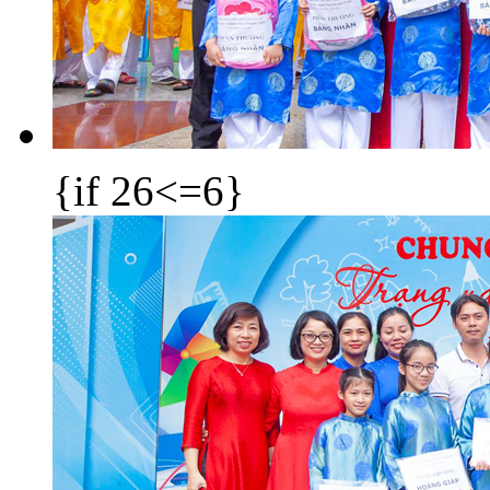
{if 26<=6}