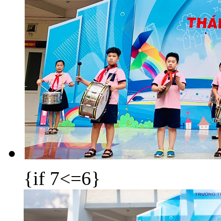
{if 7<=6}