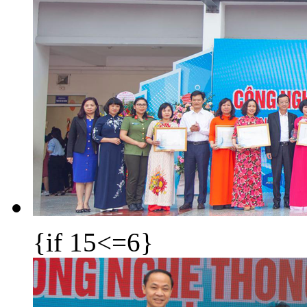
{if 15<=6}