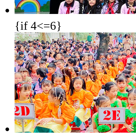
{if 4<=6}