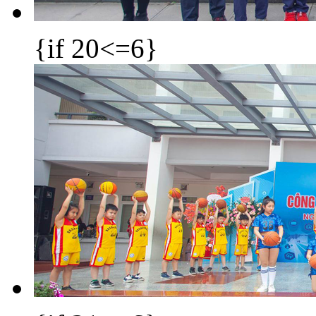
{if 20<=6}