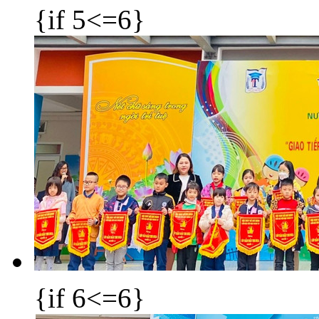
{if 5<=6}
{if 6<=6}