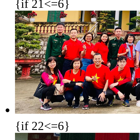
{if 21<=6}
{if 22<=6}