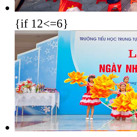
{if 12<=6}