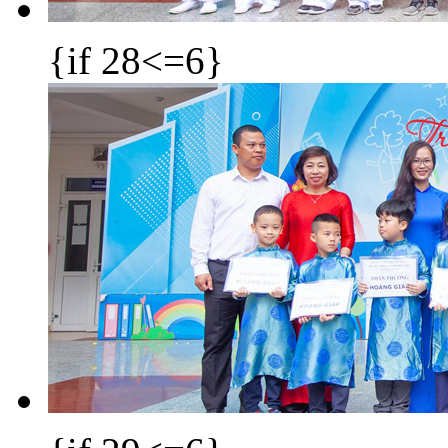
{if 28<=6}