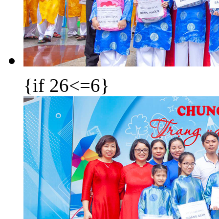
{if 26<=6}