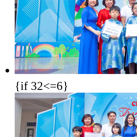
{if 32<=6}