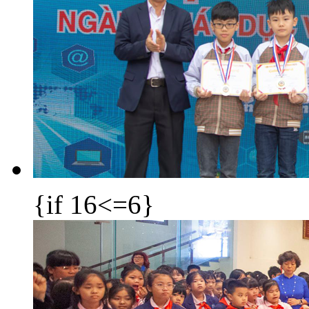
{if 16<=6}