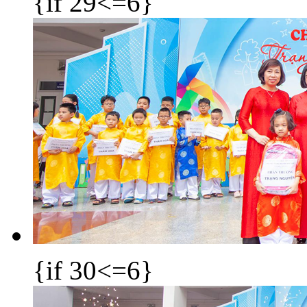
{if 29<=6}
{if 30<=6}