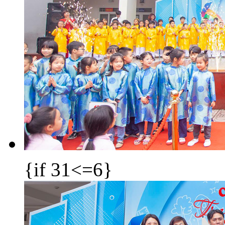
{if 31<=6}