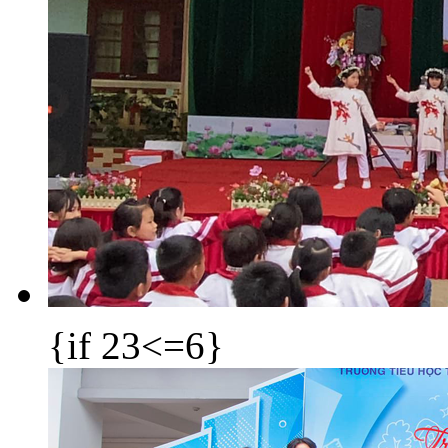
{if 23<=6}