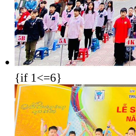
{if 1<=6}