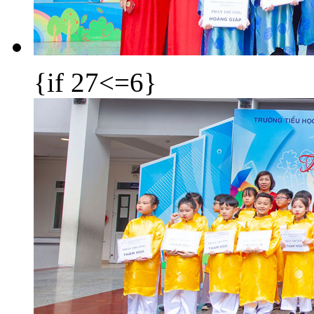
{if 27<=6}