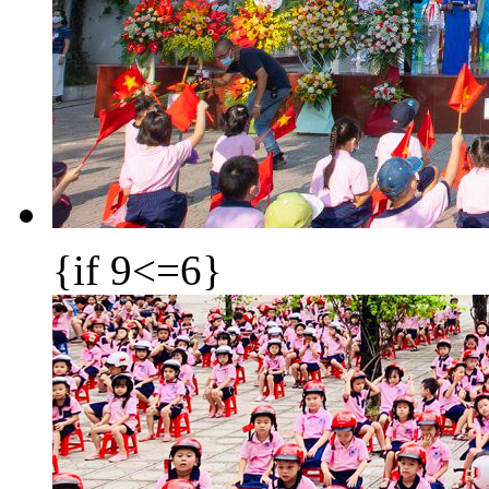
{if 9<=6}