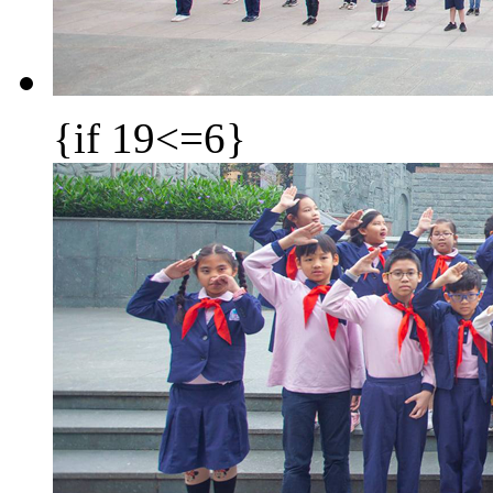
{if 19<=6}