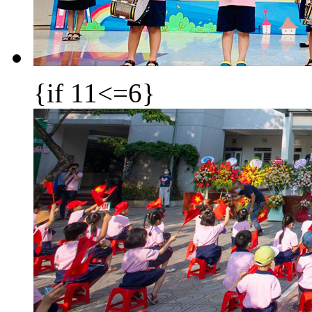
{if 11<=6}