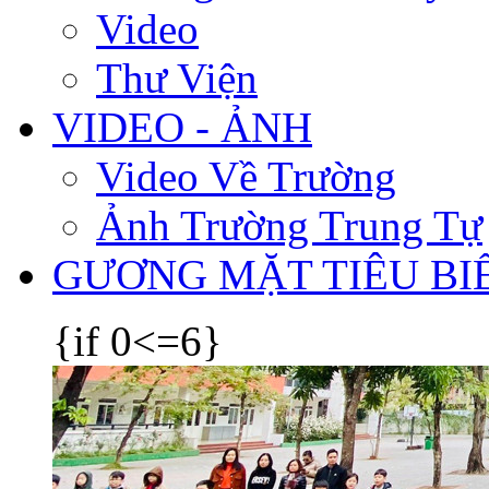
Video
Thư Viện
VIDEO - ẢNH
Video Về Trường
Ảnh Trường Trung Tự
GƯƠNG MẶT TIÊU BI
{if 0<=6}