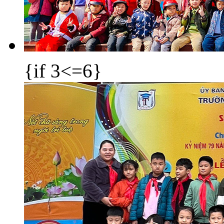
{if 3<=6}