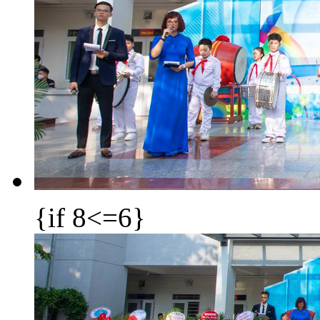
{if 8<=6}