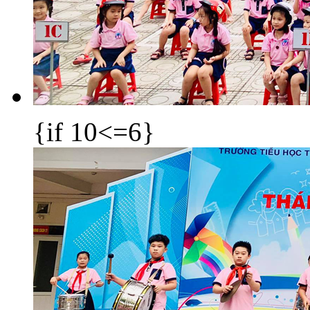
{if 10<=6}