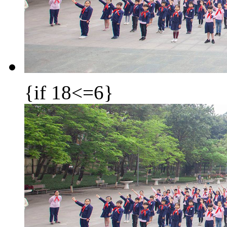
{if 18<=6}