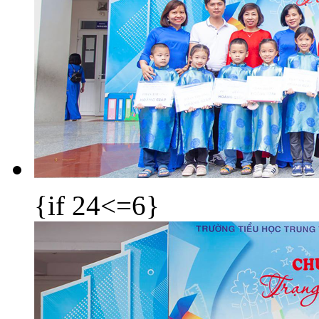
{if 24<=6}