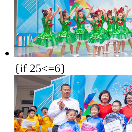
{if 25<=6}