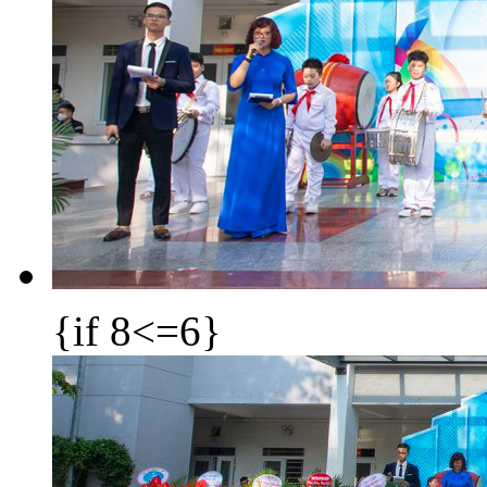
{if 8<=6}