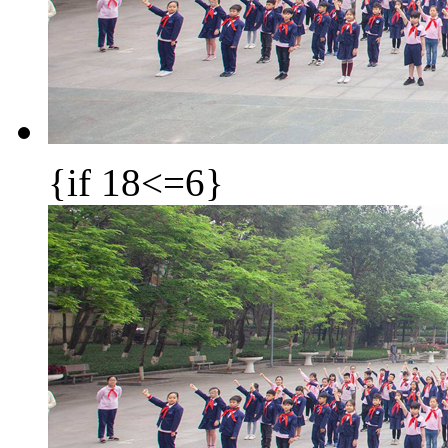
{if 18<=6}