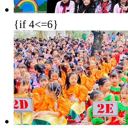
{if 4<=6}