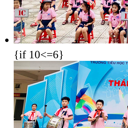
{if 10<=6}