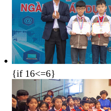
{if 16<=6}