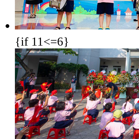
{if 11<=6}