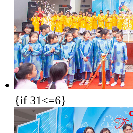
{if 31<=6}