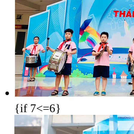
{if 7<=6}