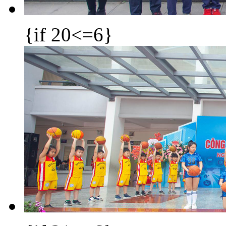
{if 20<=6}