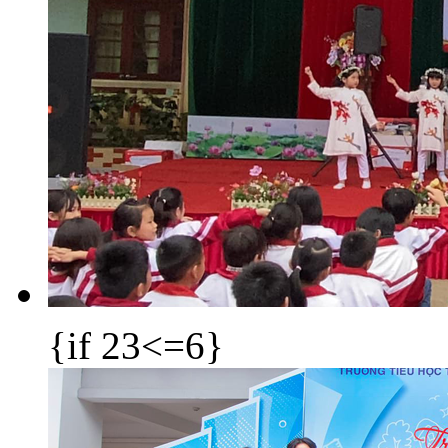
{if 23<=6}