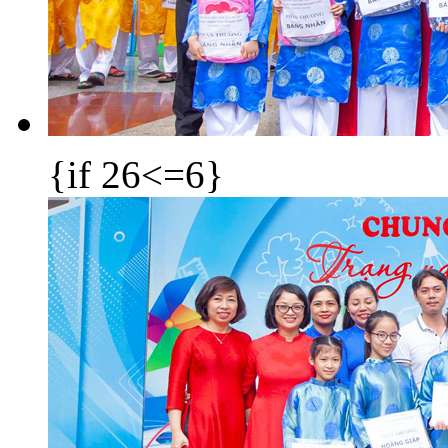
{if 26<=6}