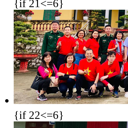
{if 21<=6}
{if 22<=6}