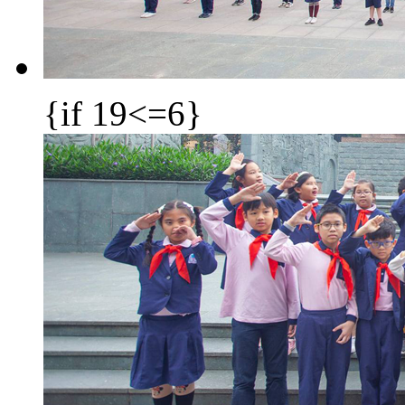
{if 19<=6}