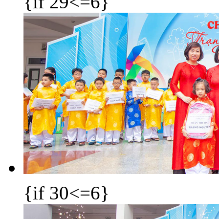
{if 29<=6}
{if 30<=6}