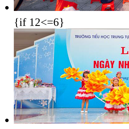
{if 12<=6}