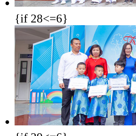
{if 28<=6}