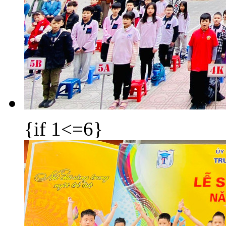
{if 1<=6}