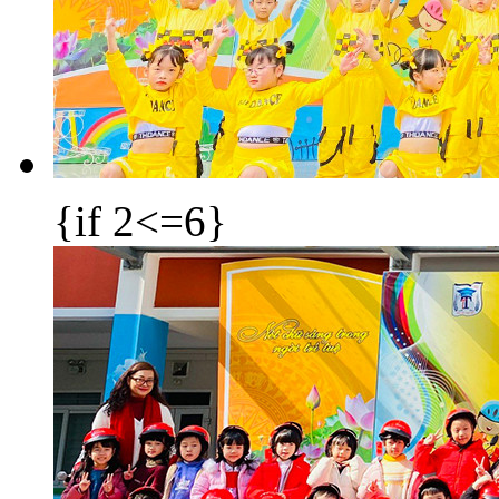
{if 2<=6}