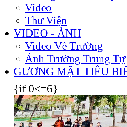
Video
Thư Viện
VIDEO - ẢNH
Video Về Trường
Ảnh Trường Trung Tự
GƯƠNG MẶT TIÊU BI
{if 0<=6}