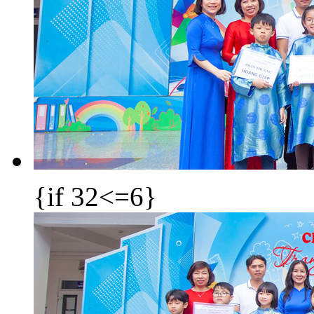
{if 32<=6}