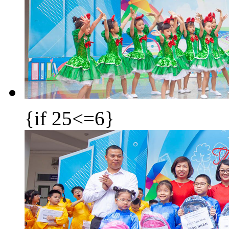
{if 25<=6}