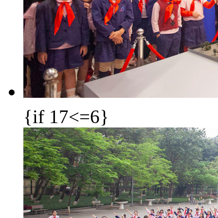
{if 17<=6}