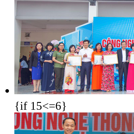
{if 15<=6}