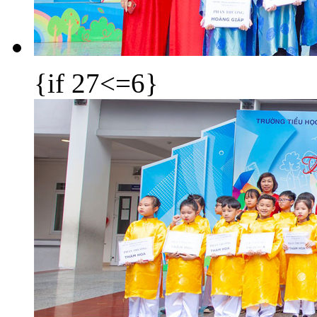
{if 27<=6}