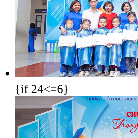
{if 24<=6}