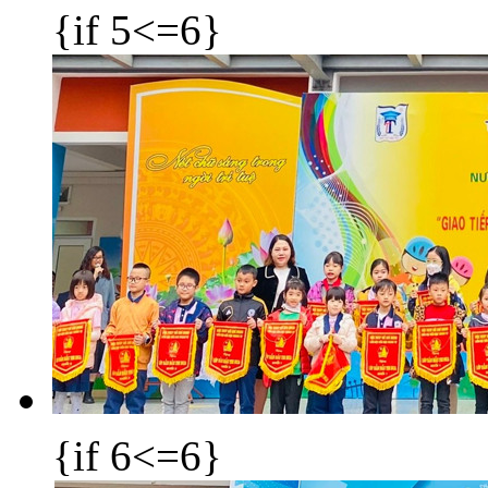
{if 5<=6}
{if 6<=6}