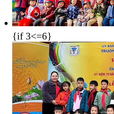
{if 3<=6}