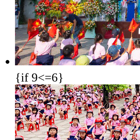
{if 9<=6}