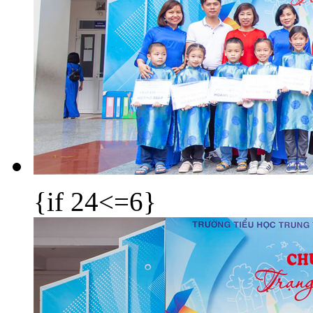
{if 24<=6}