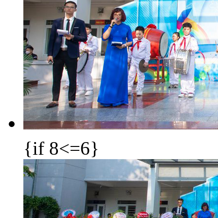
{if 8<=6}