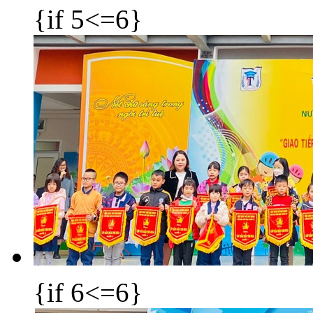
{if 5<=6}
{if 6<=6}