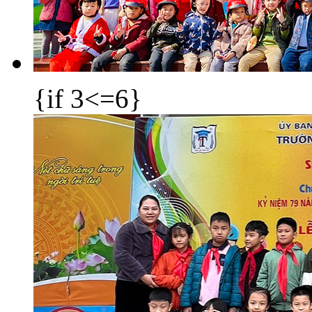
{if 3<=6}