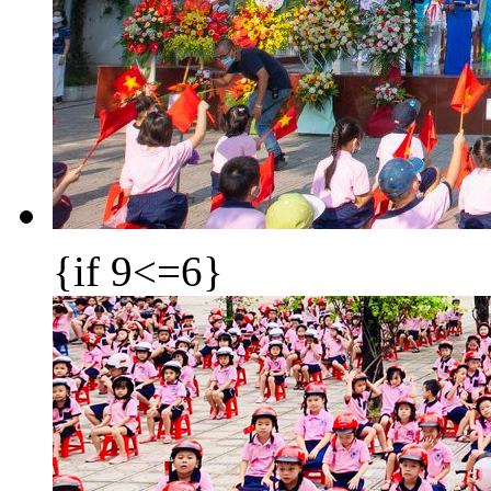
{if 9<=6}