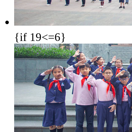
{if 19<=6}