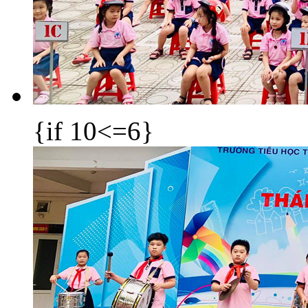
{if 10<=6}