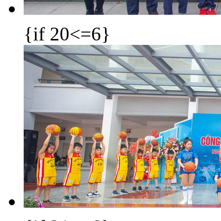
{if 20<=6}