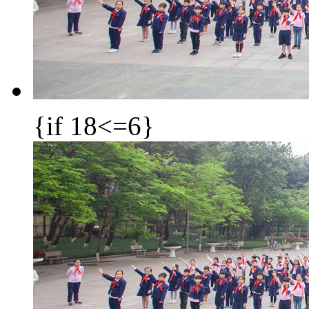
{if 18<=6}