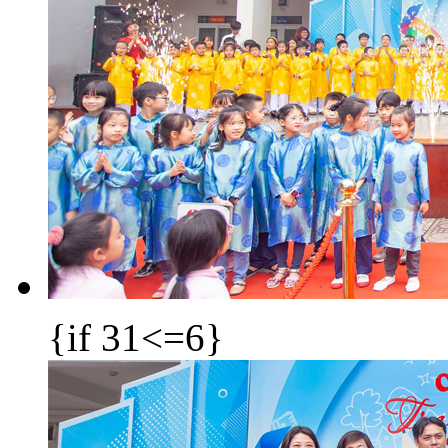
{if 31<=6}