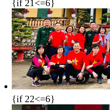
{if 21<=6}
{if 22<=6}