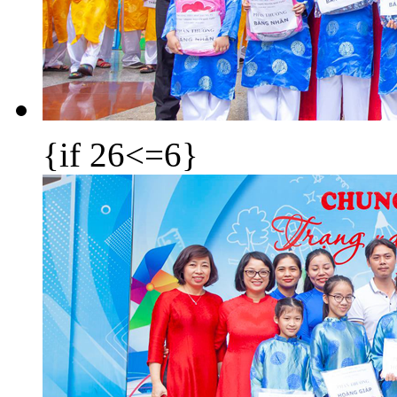
{if 26<=6}