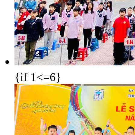
{if 1<=6}