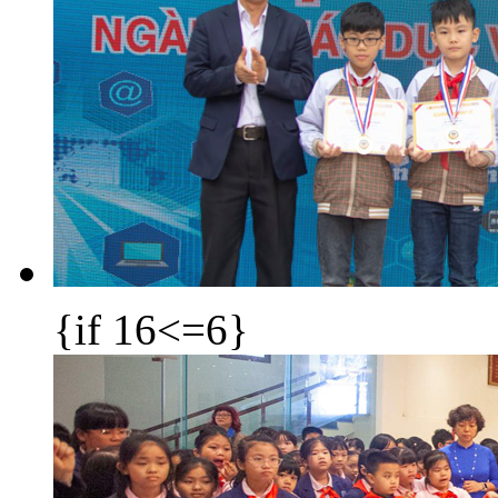
{if 16<=6}