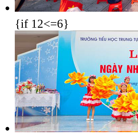
{if 12<=6}