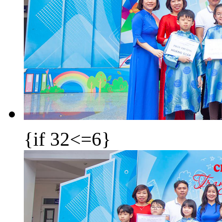
{if 32<=6}