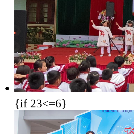
{if 23<=6}