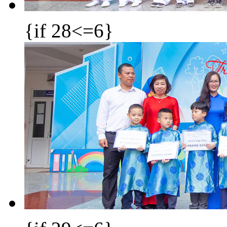
{if 28<=6}