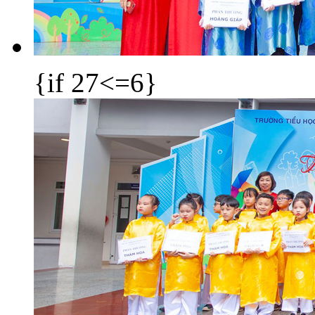
{if 27<=6}