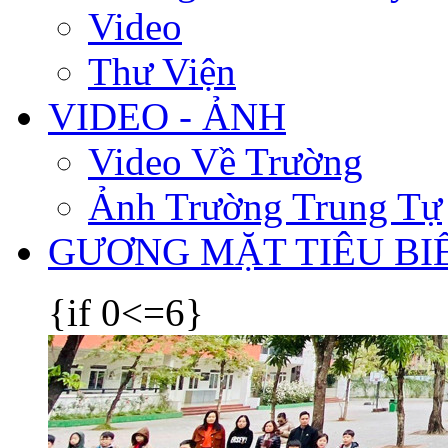
Video
Thư Viện
VIDEO - ẢNH
Video Về Trường
Ảnh Trường Trung Tự
GƯƠNG MẶT TIÊU BI
{if 0<=6}