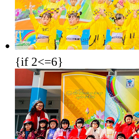
{if 2<=6}