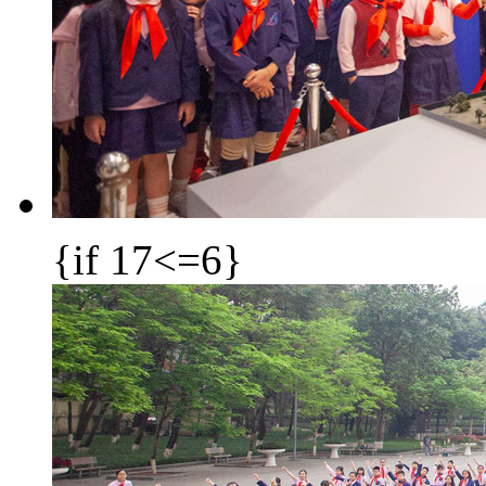
{if 17<=6}