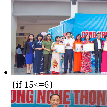
{if 15<=6}