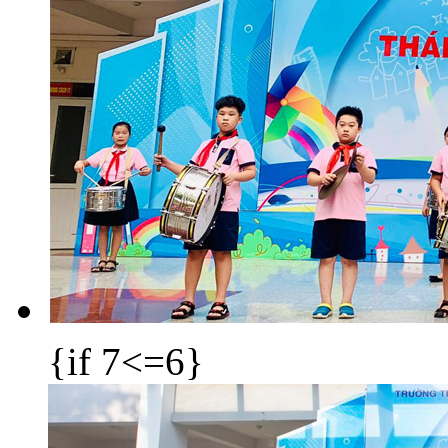
{if 7<=6}