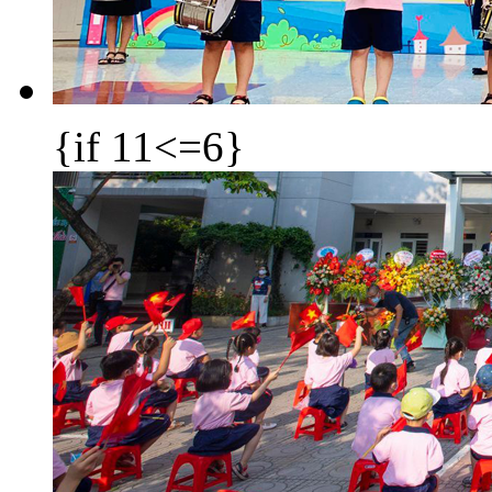
{if 11<=6}