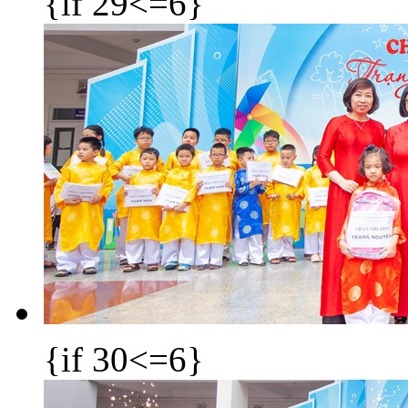
{if 29<=6}
{if 30<=6}