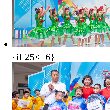
{if 25<=6}