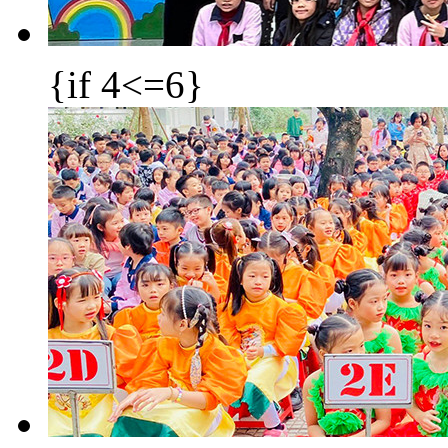
{if 4<=6}