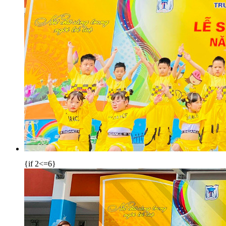
{if 2<=6}