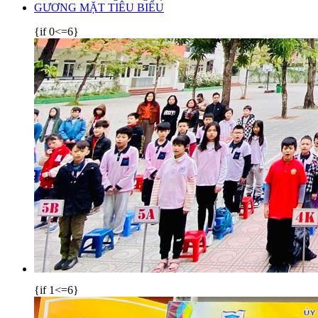
GƯƠNG MẶT TIÊU BIỂU
{if 0<=6}
{if 1<=6}