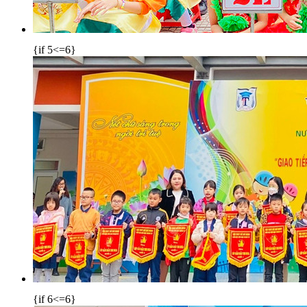
{if 5<=6}
{if 6<=6}