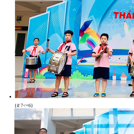
{if 7<=6}