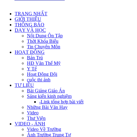
TRANG NHẤT
GIỚI THIỆU
THÔNG BÁO
DẠY VÀ HỌC
Nội Dung Ôn Tập
Thời Khóa Biểu
Tin Chuyên Môn
HOẠT ĐỘNG
Bán Trú
HĐ Văn Thể Mỹ
Y Tế
Hoạt Động Đội
cuộc thi ảnh
TƯ LIỆU
Bài Giảng Giáo Án
Sáng kiến kinh nghiệm
-Link tổng hợp bài viết
Những Bài Văn Hay
Video
Thư Viện
VIDEO - ẢNH
Video Về Trường
Ảnh Trường Trung Tự