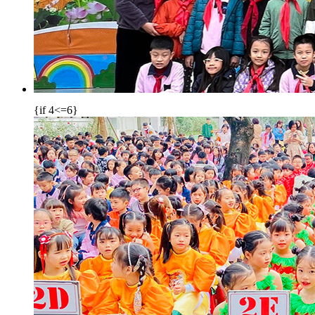
{if 4<=6}