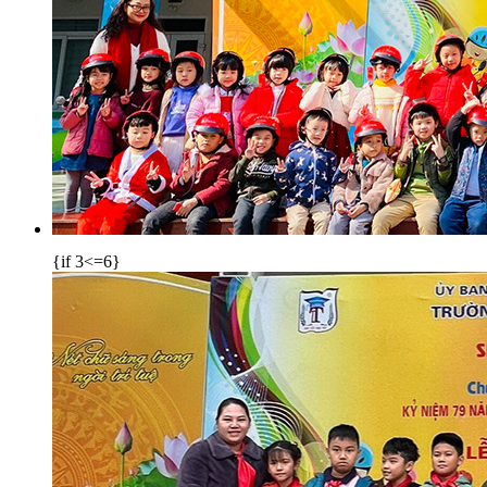
{if 3<=6}