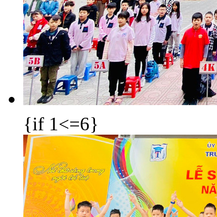
{if 1<=6}