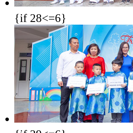
{if 28<=6}