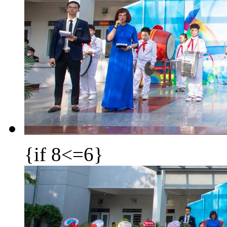
{if 8<=6}