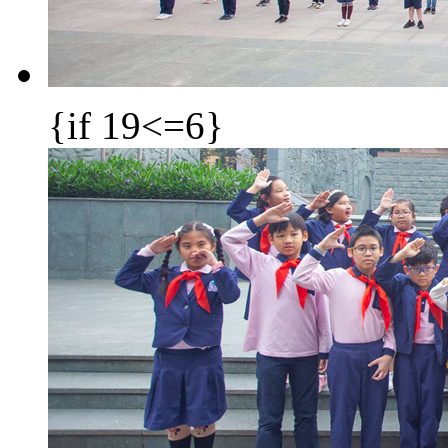
{if 19<=6}