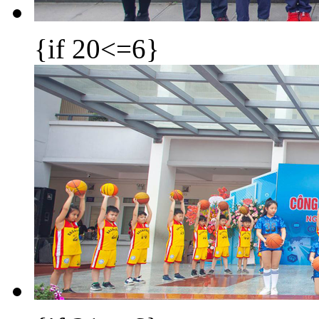
{if 20<=6}