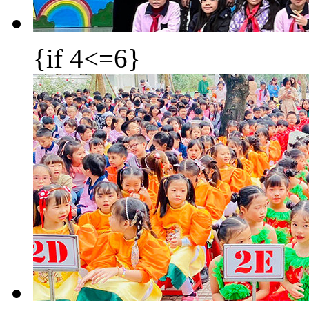
{if 4<=6}