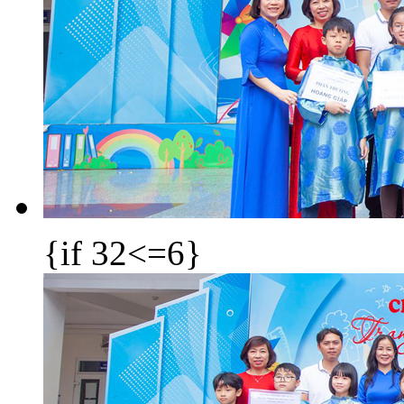
{if 32<=6}