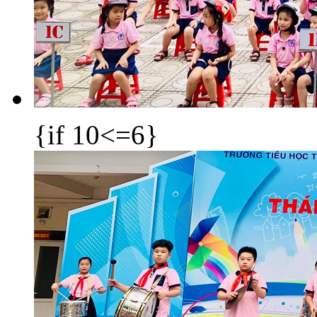
{if 10<=6}