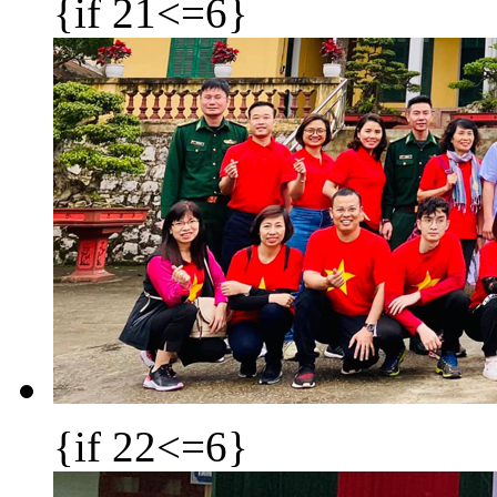
{if 21<=6}
{if 22<=6}