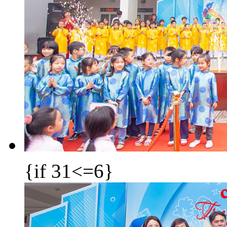
{if 31<=6}