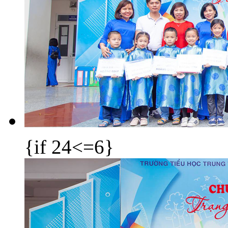
{if 24<=6}