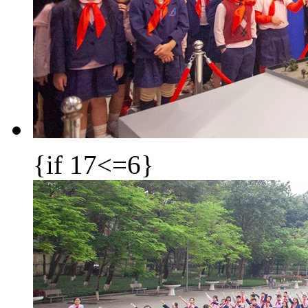
{if 17<=6}