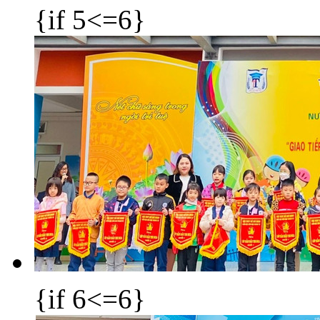
{if 5<=6}
{if 6<=6}