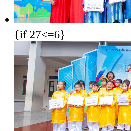
{if 27<=6}