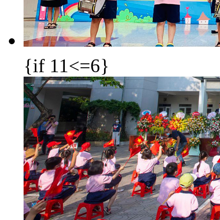
{if 11<=6}