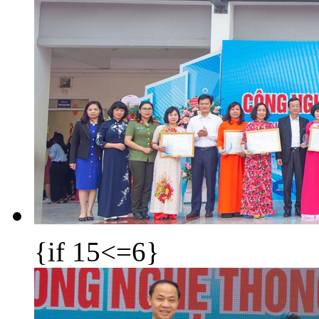
{if 15<=6}