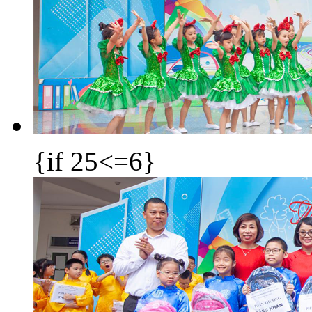
{if 25<=6}