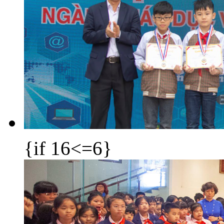
{if 16<=6}