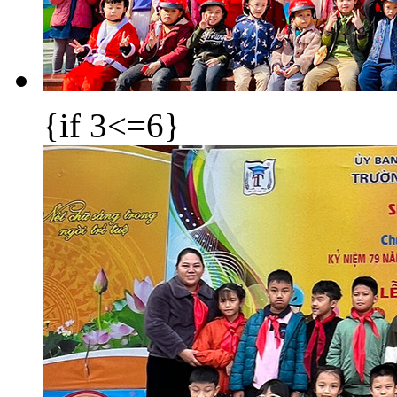
{if 3<=6}