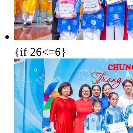
{if 26<=6}