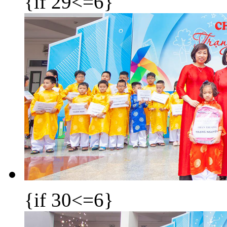
{if 29<=6}
{if 30<=6}