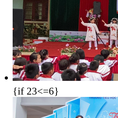
{if 23<=6}