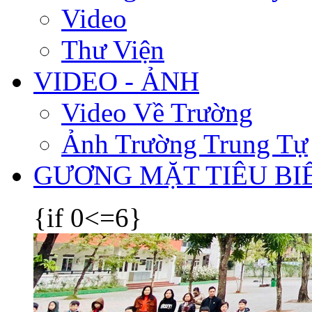
Video
Thư Viện
VIDEO - ẢNH
Video Về Trường
Ảnh Trường Trung Tự
GƯƠNG MẶT TIÊU BI
{if 0<=6}