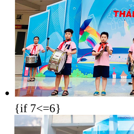
{if 7<=6}