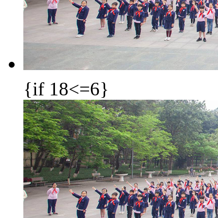
{if 18<=6}