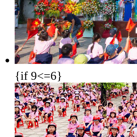
{if 9<=6}