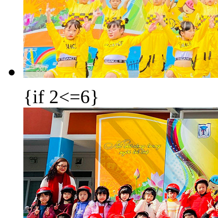
{if 2<=6}